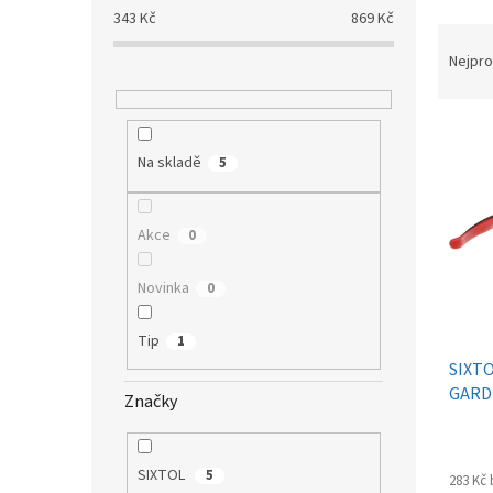
a
343
Kč
869
Kč
Ř
n
a
e
Nejpro
z
l
e
V
n
ý
í
Na skladě
5
p
p
i
r
s
o
Akce
0
p
d
r
u
Novinka
0
o
k
d
t
Tip
1
u
ů
SIXTO
k
GARD
t
Značky
ů
SIXTOL
5
283 Kč