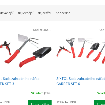
dávanější
Nejlevnější
Nejdražší
Abecedně
Kód:
9936413
Kód
L Sada zahradního nářadí
SIXTOL Sada zahradního nářad
EN SET 3
GARDEN SET 6
Skladem
(2 ks)
Skla
 bez DPH
363 Kč bez DPH
Do košíku
Do