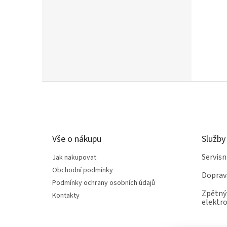
Z
á
p
a
t
Vše o nákupu
Služby
í
Servis
Jak nakupovat
Obchodní podmínky
Doprav
Podmínky ochrany osobních údajů
Zpětný 
Kontakty
elektro