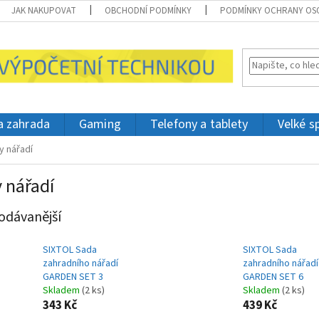
JAK NAKUPOVAT
OBCHODNÍ PODMÍNKY
PODMÍNKY OCHRANY OS
 a zahrada
Gaming
Telefony a tablety
Velké s
y nářadí
 nářadí
odávanější
SIXTOL Sada
SIXTOL Sada
zahradního nářadí
zahradního nářadí
GARDEN SET 3
GARDEN SET 6
Skladem
(2 ks)
Skladem
(2 ks)
343 Kč
439 Kč