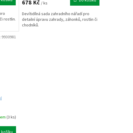
Do košíku
678 Kč
/ ks
pro
Devítidílná sada zahradního nářadí pro
 rostlin.
detailní úpravu zahrady, záhonků, rostlin či
chodníků.
:
9930981
í
dem
(3 ks)
 košíku