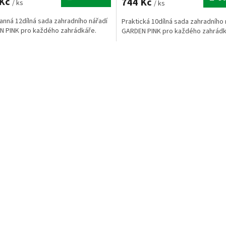
 Kč
744 Kč
/ ks
/ ks
anná 12dílná sada zahradního nářadí
Praktická 10dílná sada zahradního 
 PINK pro každého zahrádkáře.
GARDEN PINK pro každého zahrádk
O
v
l
á
d
a
c
í
p
r
v
k
y
v
ý
p
i
s