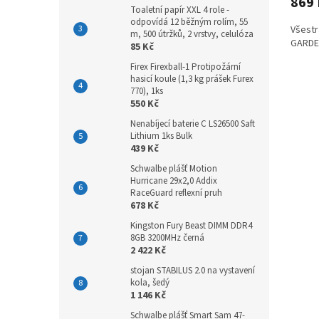
869
Toaletní papír XXL 4 role -
odpovídá 12 běžným rolím, 55
Všestr
m, 500 útržků, 2 vrstvy, celulóza
GARDEN
85 Kč
Firex Firexball-1 Protipožární
hasicí koule (1,3 kg prášek Furex
770), 1ks
550 Kč
Nenabíjecí baterie C LS26500 Saft
Lithium 1ks Bulk
439 Kč
Schwalbe plášť Motion
Hurricane 29x2,0 Addix
RaceGuard reflexní pruh
678 Kč
Kingston Fury Beast DIMM DDR4
8GB 3200MHz černá
2 422 Kč
stojan STABILUS 2.0 na vystavení
kola, šedý
1 146 Kč
Schwalbe plášť Smart Sam 47-