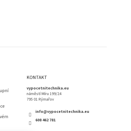
KONTAKT
vypocetnitechnika.eu
upní
náměstí Míru 199/24
795 01 Rýmařov
ace
info@vypocetnitechnika.eu
ovém
608 462 781