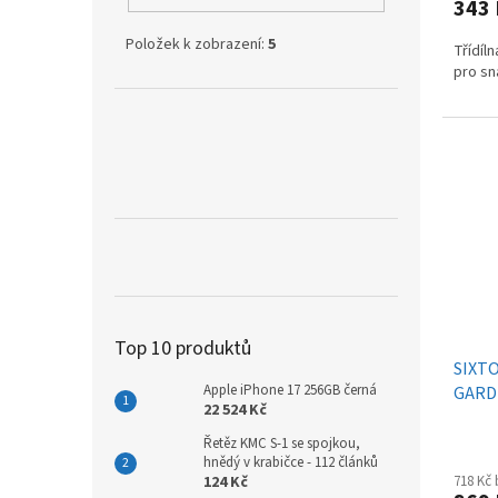
343
Položek k zobrazení:
5
Třídíl
pro sn
Top 10 produktů
SIXTO
Apple iPhone 17 256GB černá
GARD
22 524 Kč
Řetěz KMC S-1 se spojkou,
hnědý v krabičce - 112 článků
124 Kč
718 Kč