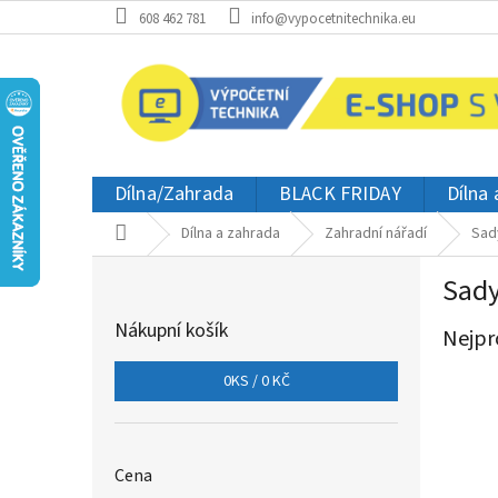
Přejít
608 462 781
info@vypocetnitechnika.eu
na
obsah
Dílna/Zahrada
BLACK FRIDAY
Dílna
Domů
Dílna a zahrada
Zahradní nářadí
Sad
P
Sady
o
s
Nákupní košík
Nejpr
t
r
0
KS /
0 KČ
a
n
n
í
Cena
p