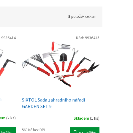
5
položek celkem
:
9936414
Kód:
9936415
í
SIXTOL Sada zahradního nářadí
GARDEN SET 9
dem
(2 ks)
Skladem
(1 ks)
560 Kč bez DPH
 košíku