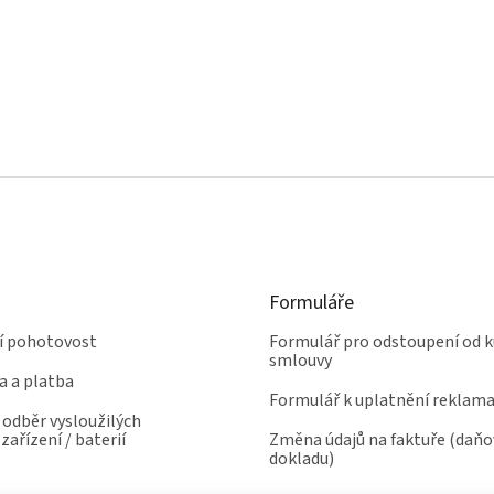
Formuláře
ní pohotovost
Formulář pro odstoupení od k
smlouvy
a a platba
Formulář k uplatnění reklam
odběr vysloužilých
zařízení / baterií
Změna údajů na faktuře (daň
dokladu)