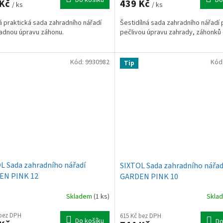
 Kč
439 Kč
/ ks
/ ks
ná praktická sada zahradního nářadí
Šestidílná sada zahradního nářadí 
adnou úpravu záhonu.
pečlivou úpravu zahrady, záhonků či
Kód:
9930982
Kód
Tip
L Sada zahradního nářadí
SIXTOL Sada zahradního nářad
EN PINK 12
GARDEN PINK 10
Skladem
(1 ks)
Skla
 bez DPH
615 Kč bez DPH
Do košíku
Do