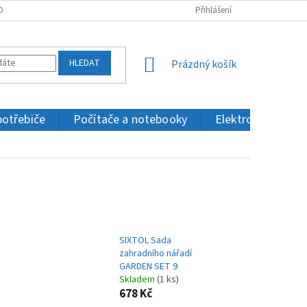
OBNÍCH ÚDAJŮ
KONTAKTY
Přihlášení
HLEDAT
NÁKUPNÍ
Prázdný košík
KOŠÍK
potřebiče
Počítače a notebooky
Elektronika a IT
SIXTOL Sada
zahradního nářadí
GARDEN SET 9
Skladem
(1 ks)
678 Kč