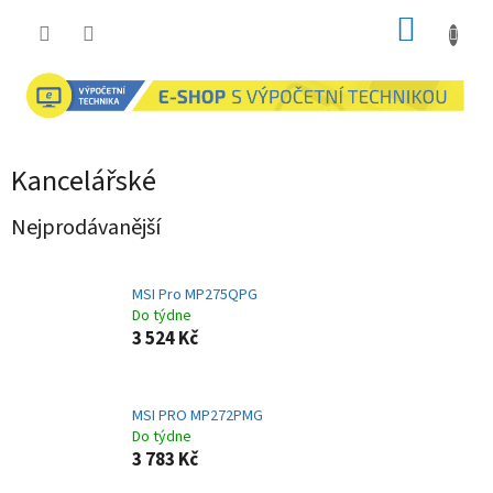
Přejít
NÁKUP
na
obsah
KOŠÍK
Kancelářské
Nejprodávanější
MSI Pro MP275QPG
Do týdne
3 524 Kč
MSI PRO MP272PMG
Do týdne
3 783 Kč