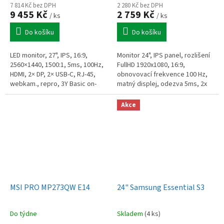
7 814 Kč bez DPH
2 280 Kč bez DPH
9 455 Kč
2 759 Kč
/ ks
/ ks
Do košíku
Do košíku
LED monitor, 27", IPS, 16:9,
Monitor 24", IPS panel, rozlišení
2560×1440, 1500:1, 5ms, 100Hz,
FullHD 1920x1080, 16:9,
HDMI, 2× DP, 2× USB-C, RJ-45,
obnovovací frekvence 100 Hz,
webkam., repro, 3Y Basic on-
matný displej, odezva 5ms, 2x
site, en. tř. E
HDMI, 1x DisplayPort, USB,
nastavitelná výška, PIVOT, VESA
Akce
MSI PRO MP273QW E14
24" Samsung Essential S3
Do týdne
Skladem
(4 ks)