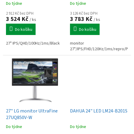
k
Do týdne
Do týdne
t
ů
2 912 Kč bez DPH
3 126 Kč bez DPH
3 524 Kč
3 783 Kč
/ ks
/ ks
Do košíku
Do košíku
27" IPS/QHD/100Hz/1ms/Black
monitor
27"/IPS/FHD/120Hz/1ms/repro/Pivo
27" LG monitor UltraFine
DAHUA 24" LED LM24-B201S
27UQ850V-W
Do týdne
Do týdne