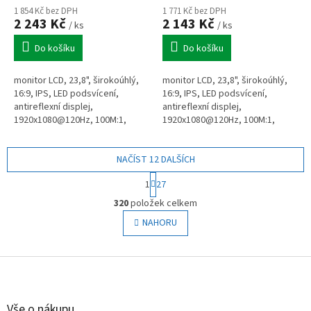
1 854 Kč bez DPH
1 771 Kč bez DPH
2 243 Kč
2 143 Kč
/ ks
/ ks
Do košíku
Do košíku
monitor LCD, 23,8", širokoúhlý,
monitor LCD, 23,8", širokoúhlý,
16:9, IPS, LED podsvícení,
16:9, IPS, LED podsvícení,
antireflexní displej,
antireflexní displej,
1920x1080@120Hz, 100M:1,
1920x1080@120Hz, 100M:1,
250cd, 4ms(GtG), 1xVGA +
250cd, 4ms(GtG), 1xHDMI(1.4) +
1xHDMI(1.4) + 1xDP(1.2),audio
1xDP(1.2), VESA 100x100, 99%
out, repro,...
NAČÍST 12 DALŠÍCH
sRGB,...
S
1
27
t
O
r
320
položek celkem
v
á
l
NAHORU
n
á
k
o
d
v
Z
a
á
c
á
n
í
p
í
p
a
Vše o nákupu