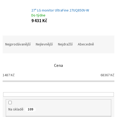
27" LG monitor UltraFine 27UQ850V-W
Do týdne
9 431 Kč
Ř
a
Nejprodávanější
Nejlevnější
Nejdražší
Abecedně
z
e
n
Cena
í
p
1487
Kč
68367
Kč
r
o
d
u
k
t
Na skladě
109
ů