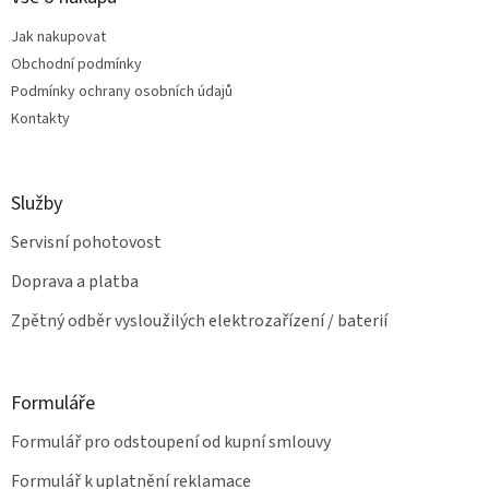
r
t
v
Jak nakupovat
í
k
Obchodní podmínky
y
v
Podmínky ochrany osobních údajů
ý
Kontakty
p
i
s
u
Služby
Servisní pohotovost
Doprava a platba
Zpětný odběr vysloužilých elektrozařízení / baterií
Formuláře
Formulář pro odstoupení od kupní smlouvy
Formulář k uplatnění reklamace