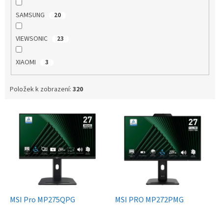
SAMSUNG
20
VIEWSONIC
23
XIAOMI
3
Položek k zobrazení:
320
V
ý
p
i
s
p
r
o
d
MSI Pro MP275QPG
MSI PRO MP272PMG
u