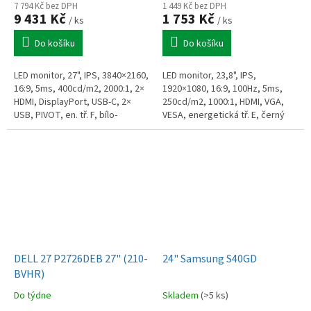
7 794 Kč bez DPH
1 449 Kč bez DPH
9 431 Kč
1 753 Kč
/ ks
/ ks
Do košíku
Do košíku
LED monitor, 27", IPS, 3840×2160,
LED monitor, 23,8", IPS,
16:9, 5ms, 400cd/m2, 2000:1, 2×
1920×1080, 16:9, 100Hz, 5ms,
HDMI, DisplayPort, USB-C, 2×
250cd/m2, 1000:1, HDMI, VGA,
USB, PIVOT, en. tř. F, bílo-
VESA, energetická tř. E, černý
stříbrný
DELL 27 P2726DEB 27" (210-
24" Samsung S40GD
BVHR)
Do týdne
Skladem
(>5 ks)