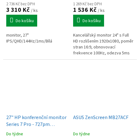
2 736 Kč bez DPH
1 269 Kč bez DPH
3 310 Kč
1 536 Kč
/ ks
/ ks
Do košíku
Do košíku
monitor, 27"
Kancelářský monitor 24" s Full
IPS/QHD/144Hz/1ms/Bílá
HD rozlišením 1920x1080, poměr
stran 16:9, obnovovací
frekvence 100Hz, odezva 5ms
(GTG), HDMI, D-Sub, věrné
podání barev, Eye Saver Mode,
Eco...
27" HP konferenční monitor
ASUS ZenScreen MB27ACF
Series 7 Pro - 727pm
(8K135AA)
Do týdne
Do týdne