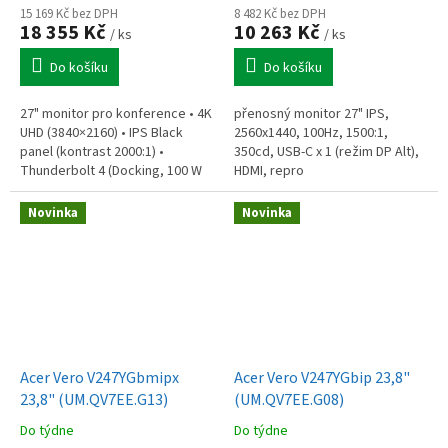
15 169 Kč bez DPH
8 482 Kč bez DPH
18 355 Kč
10 263 Kč
/ ks
/ ks
Do košíku
Do košíku
27" monitor pro konference • 4K
přenosný monitor 27" IPS,
UHD (3840×2160) • IPS Black
2560x1440, 100Hz, 1500:1,
panel (kontrast 2000:1) •
350cd, USB-C x 1 (režim DP Alt),
Thunderbolt 4 (Docking, 100 W
HDMI, repro
napájení) • 5MP IR kamera
(Windows Hello) • 4x 3W repro
Novinka
Novinka
(DTS...
Acer Vero V247YGbmipx
Acer Vero V247YGbip 23,8"
23,8" (UM.QV7EE.G13)
(UM.QV7EE.G08)
Do týdne
Do týdne