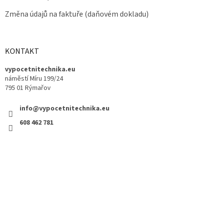
Změna údajů na faktuře (daňovém dokladu)
KONTAKT
vypocetnitechnika.eu
náměstí Míru 199/24
795 01 Rýmařov
info@vypocetnitechnika.eu
608 462 781