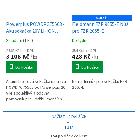
610 Kč
Powerplus POWDPG75563 -
Fieldmann FZR 9055-E Nůž
Aku sekačka 20V LI-ION
pro FZR 2065-E
320mm (bez baterie)
Skladem
(1 ks)
Do týdne
2 569 Kč bez DPH
354 Kč bez DPH
3 108 Kč
428 Kč
/ ks
/ ks
Do košíku
Do košíku
Akumulátorová sekačka na trávu
Náhradní nůž pro sekačku FZR
POWDPG75563 od Powerplus 20
2065-E
V je spolehlivý a odolný
pomocník pro údržbu menších
zahrad. Díky bezuhlíkovému
motoru nabízí vyšší výkon,
delší...
NAČÍST 12 DALŠÍCH
S
1
13
t
O
r
154
položek celkem