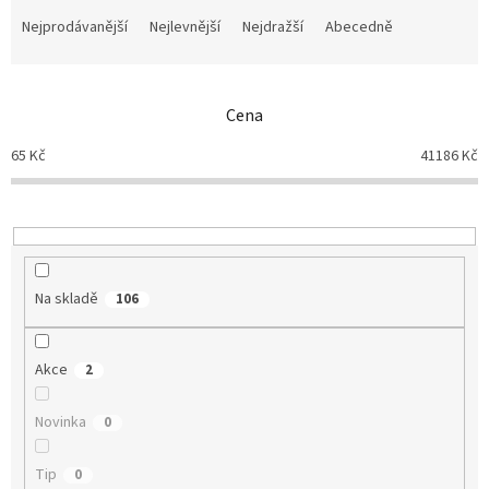
Ř
a
Nejprodávanější
Nejlevnější
Nejdražší
Abecedně
z
e
n
Cena
í
p
65
Kč
41186
Kč
r
o
d
u
k
t
Na skladě
106
ů
Akce
2
Novinka
0
Tip
0