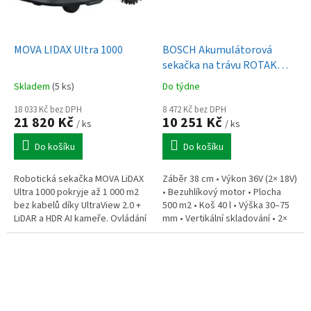
MOVA LIDAX Ultra 1000
BOSCH Akumulátorová
sekačka na trávu ROTAK
18V2-38 vč. bat. a nab.
Skladem
(5 ks)
Do týdne
(0.600.8B9.M00)
18 033 Kč bez DPH
8 472 Kč bez DPH
21 820 Kč
10 251 Kč
/ ks
/ ks
Do košíku
Do košíku
Robotická sekačka MOVA LiDAX
Záběr 38 cm • Výkon 36V (2× 18V)
Ultra 1000 pokryje až 1 000 m2
• Bezuhlíkový motor • Plocha
bez kabelů díky UltraView 2.0 +
500 m2 • Koš 40 l • Výška 30–75
LiDAR a HDR AI kameře. Ovládání
mm • Vertikální skladování • 2×
přes MOVAHome, systematické
4.0Ah aku a duální nabíječka
sečení U-Path, režimy...