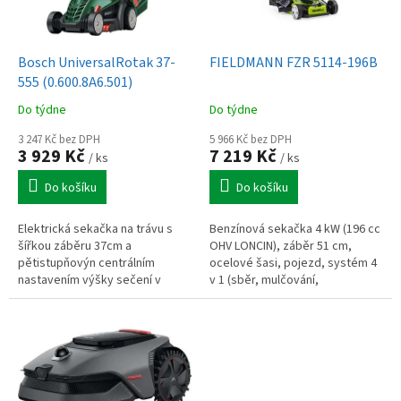
p
r
o
d
Bosch UniversalRotak 37-
FIELDMANN FZR 5114-196B
u
555 (0.600.8A6.501)
k
Do týdne
Do týdne
t
ů
3 247 Kč bez DPH
5 966 Kč bez DPH
3 929 Kč
7 219 Kč
/ ks
/ ks
Do košíku
Do košíku
Elektrická sekačka na trávu s
Benzínová sekačka 4 kW (196 cc
šířkou záběru 37cm a
OHV LONCIN), záběr 51 cm,
pětistupňovýn centrálním
ocelové šasi, pojezd, systém 4
nastavením výšky sečení v
v 1 (sběr, mulčování,
rozmezí 25–70 mm, objem
boční/zadní odhoz), koš 62 l, 8
sběrného koše 40l, výkon
výšek sečení, pro plochu až 1
motoru 1 400 W, napětí 230 V
800 m2