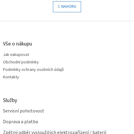
v
á
l
NAHORU
n
á
k
o
d
v
Z
a
á
c
á
n
í
p
í
p
a
Vše o nákupu
r
t
v
Jak nakupovat
í
k
Obchodní podmínky
y
v
Podmínky ochrany osobních údajů
ý
Kontakty
p
i
s
u
Služby
Servisní pohotovost
Doprava a platba
Zpětný odběr vysloužilých elektrozařízení / baterií