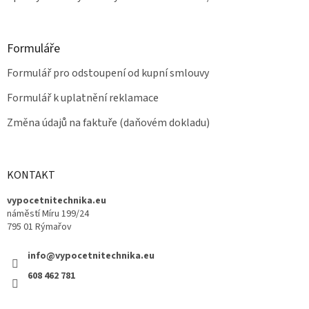
Formuláře
Formulář pro odstoupení od kupní smlouvy
Formulář k uplatnění reklamace
Změna údajů na faktuře (daňovém dokladu)
KONTAKT
vypocetnitechnika.eu
náměstí Míru 199/24
795 01 Rýmařov
info@vypocetnitechnika.eu
608 462 781