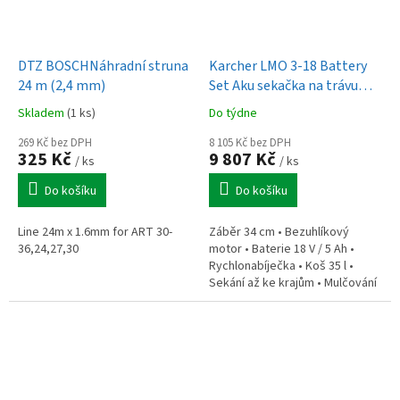
DTZ BOSCHNáhradní struna
Karcher LMO 3-18 Battery
24 m (2,4 mm)
Set Aku sekačka na trávu
(1.445-411.0)
Skladem
(1 ks)
Do týdne
269 Kč bez DPH
8 105 Kč bez DPH
325 Kč
9 807 Kč
/ ks
/ ks
Do košíku
Do košíku
Line 24m x 1.6mm for ART 30-
Záběr 34 cm • Bezuhlíkový
36,24,27,30
motor • Baterie 18 V / 5 Ah •
Rychlonabíječka • Koš 35 l •
Sekání až ke krajům • Mulčování
• Výkon 350 m2 • Nastavitelná
výška (5 poloh)