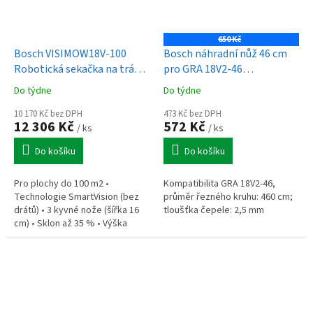
650 Kč
Bosch VISIMOW18V-100
Bosch náhradní nůž 46 cm
Robotická sekačka na trávu
pro GRA 18V2-46
(0.600.8E1.002)
Professional (F.016.800.638)
Do týdne
Do týdne
10 170 Kč bez DPH
473 Kč bez DPH
12 306 Kč
572 Kč
/ ks
/ ks
Do košíku
Do košíku
Pro plochy do 100 m2 •
Kompatibilita GRA 18V2-46,
Technologie SmartVision (bez
průměr řezného kruhu: 460 cm;
drátů) • 3 kyvné nože (šířka 16
tloušťka čepele: 2,5 mm
cm) • Sklon až 35 % • Výška
střihu 20–60 mm • Systém
SpotMow • Tichý chod 44 dB •
Akumulátor...