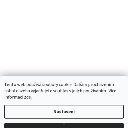
Tento web používá soubory cookie. Dalším procházením
tohoto webu vyjadřujete souhlas s jejich používáním.. Více
informací
zde
.
Vytvořil Shoptet
Nastavení
Copyright 2026
vypocetnitechnika.eu
. Všechna práva vyhrazena.