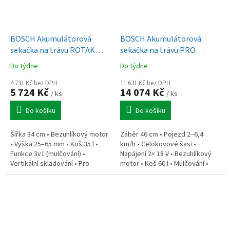
BOSCH Akumulátorová
BOSCH Akumulátorová
sekačka na trávu ROTAK
sekačka na trávu PRO
18V-34 (0.600.8B9.N01)
GRA18V2-46SP
Do týdne
Do týdne
(0.600.8C8.200)
4 731 Kč bez DPH
11 631 Kč bez DPH
5 724 Kč
14 074 Kč
/ ks
/ ks
Do košíku
Do košíku
Šířka 34 cm • Bezuhlíkový motor
Záběr 46 cm • Pojezd 2–6,4
• Výška 25–65 mm • Koš 35 l •
km/h • Celokovové šasi •
Funkce 3v1 (mulčování) •
Napájení 2× 18 V • Bezuhlíkový
Vertikální skladování • Pro
motor • Koš 60 l • Mulčování •
plochy do 200 m2 • Hmotnost
Hmotnost 28,5 kg • Bez aku •
11,2 kg
Balení: mulčovací zátka