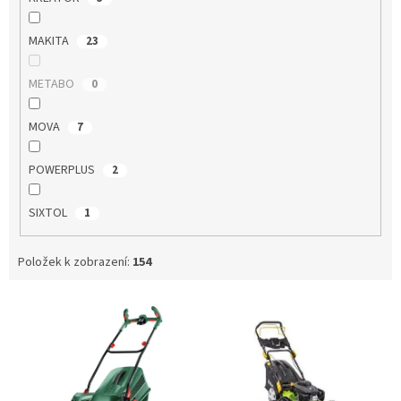
MAKITA
23
METABO
0
MOVA
7
POWERPLUS
2
SIXTOL
1
Položek k zobrazení:
154
V
ý
p
i
s