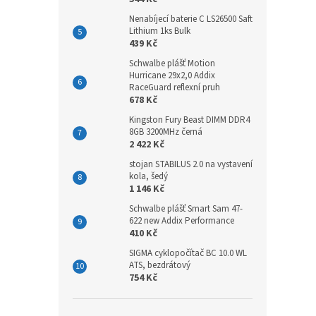
Nenabíjecí baterie C LS26500 Saft
Lithium 1ks Bulk
439 Kč
Schwalbe plášť Motion
Hurricane 29x2,0 Addix
RaceGuard reflexní pruh
678 Kč
Kingston Fury Beast DIMM DDR4
8GB 3200MHz černá
2 422 Kč
stojan STABILUS 2.0 na vystavení
kola, šedý
1 146 Kč
Schwalbe plášť Smart Sam 47-
622 new Addix Performance
410 Kč
SIGMA cyklopočítač BC 10.0 WL
ATS, bezdrátový
754 Kč