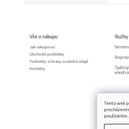
Z
á
p
a
t
Vše o nákupu
Služby
í
Servis
Jak nakupovat
Obchodní podmínky
Doprav
Podmínky ochrany osobních údajů
Zpětný 
Kontakty
elektro
Tento web po
procházením 
používáním..