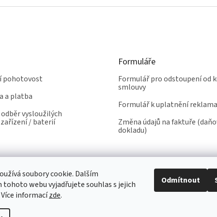
Formuláře
ní pohotovost
Formulář pro odstoupení od k
smlouvy
a a platba
Formulář k uplatnění reklam
odběr vysloužilých
zařízení / baterií
Změna údajů na faktuře (daň
dokladu)
užívá soubory cookie. Dalším
Odmítnout
tohoto webu vyjadřujete souhlas s jejich
 Více informací
zde
.