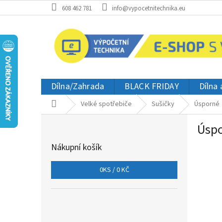
Přejít
608 462 781
info@vypocetnitechnika.eu
na
obsah
Dílna/Zahrada
BLACK FRIDAY
Dílna
Domů
Velké spotřebiče
Sušičky
Úsporné
P
Úsp
o
s
Nákupní košík
t
r
0
KS /
0 KČ
a
n
n
í
p