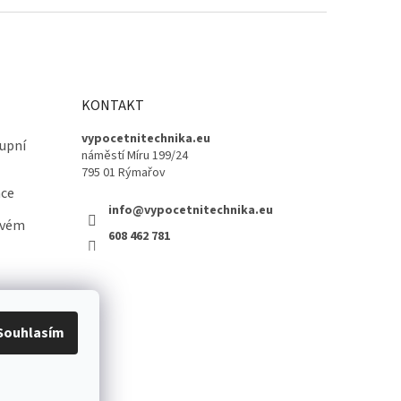
KONTAKT
vypocetnitechnika.eu
upní
náměstí Míru 199/24
795 01 Rýmařov
ace
info@vypocetnitechnika.eu
ovém
608 462 781
Souhlasím