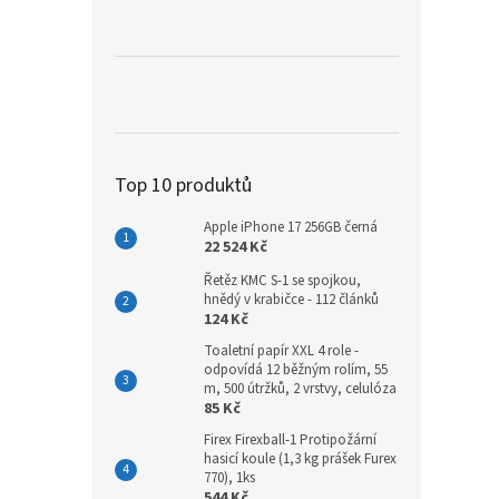
a
n
e
l
Top 10 produktů
Apple iPhone 17 256GB černá
22 524 Kč
Řetěz KMC S-1 se spojkou,
hnědý v krabičce - 112 článků
124 Kč
Toaletní papír XXL 4 role -
odpovídá 12 běžným rolím, 55
m, 500 útržků, 2 vrstvy, celulóza
85 Kč
Firex Firexball-1 Protipožární
hasicí koule (1,3 kg prášek Furex
770), 1ks
544 Kč