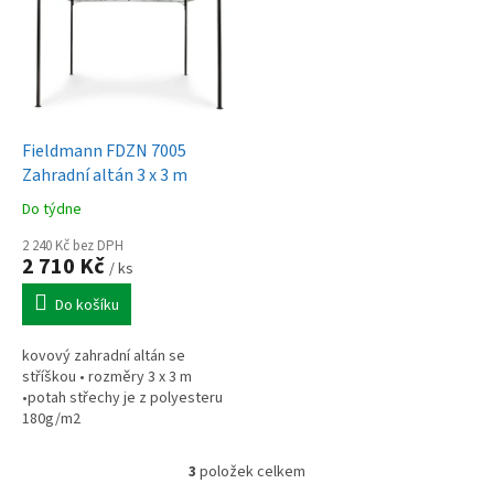
Fieldmann FDZN 7005
Zahradní altán 3 x 3 m
Do týdne
2 240 Kč bez DPH
2 710 Kč
/ ks
Do košíku
kovový zahradní altán se
stříškou • rozměry 3 x 3 m
•potah střechy je z polyesteru
180g/m2
3
položek celkem
O