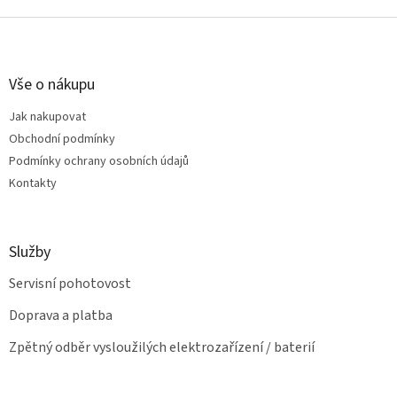
v
l
Z
á
á
d
p
a
a
Vše o nákupu
c
t
í
Jak nakupovat
í
p
Obchodní podmínky
r
v
Podmínky ochrany osobních údajů
k
Kontakty
y
v
ý
p
Služby
i
s
Servisní pohotovost
u
Doprava a platba
Zpětný odběr vysloužilých elektrozařízení / baterií