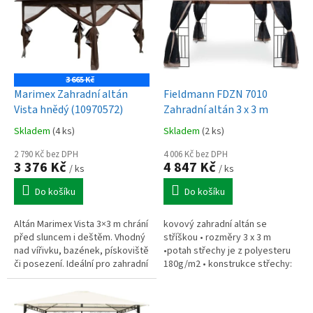
p
i
s
p
r
o
3 665 Kč
d
Marimex Zahradní altán
Fieldmann FDZN 7010
u
Vista hnědý (10970572)
Zahradní altán 3 x 3 m
k
Skladem
(4 ks)
Skladem
(2 ks)
t
ů
2 790 Kč bez DPH
4 006 Kč bez DPH
3 376 Kč
4 847 Kč
/ ks
/ ks
Do košíku
Do košíku
Altán Marimex Vista 3×3 m chrání
kovový zahradní altán se
před sluncem i deštěm. Vhodný
stříškou • rozměry 3 x 3 m
nad vířivku, bazének, pískoviště
•potah střechy je z polyesteru
či posezení. Ideální pro zahradní
180g/m2 • konstrukce střechy:
oslavy i odpočinek.
Ocelová žebra 15 x 15 mm