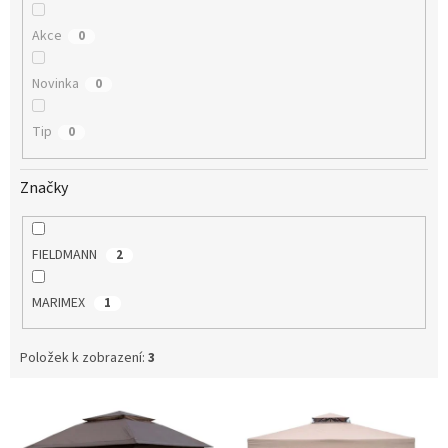
Akce
0
Novinka
0
Tip
0
Značky
FIELDMANN
2
MARIMEX
1
Položek k zobrazení:
3
V
ý