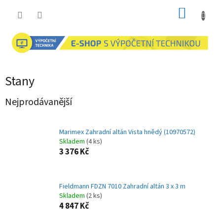
Přejít
NÁKUP
na
obsah
KOŠÍK
Stany
Nejprodávanější
Marimex Zahradní altán Vista hnědý (10970572)
Skladem
(4 ks)
3 376 Kč
Fieldmann FDZN 7010 Zahradní altán 3 x 3 m
Skladem
(2 ks)
4 847 Kč