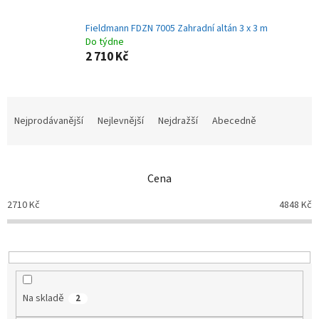
Fieldmann FDZN 7005 Zahradní altán 3 x 3 m
Do týdne
2 710 Kč
Ř
a
Nejprodávanější
Nejlevnější
Nejdražší
Abecedně
z
e
n
Cena
í
p
2710
Kč
4848
Kč
r
o
d
u
k
t
Na skladě
2
ů