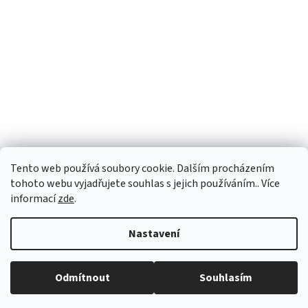
Tento web používá soubory cookie. Dalším procházením
tohoto webu vyjadřujete souhlas s jejich používáním.. Více
informací
zde
.
Vytvořil Shoptet
Nastavení
Copyright 2026
vypocetnitechnika.eu
. Všechna práva vyhrazena.
Odmítnout
Souhlasím
Upravit nastavení cookies