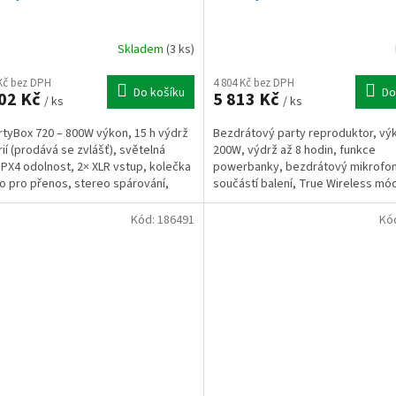
Skladem
(3 ks)
 Kč bez DPH
4 804 Kč bez DPH
Do košíku
Do
02 Kč
5 813 Kč
/ ks
/ ks
rtyBox 720 – 800W výkon, 15 h výdrž
Bezdrátový party reproduktor, vý
rií (prodává se zvlášť), světelná
200W, výdrž až 8 hodin, funkce
IPX4 odolnost, 2× XLR vstup, kolečka
powerbanky, bezdrátový mikrofo
o pro přenos, stereo spárování,
součástí balení, True Wireless mó
st™,...
světelné podsvícení, Bluetooth, 3,
Kód:
186491
Kó