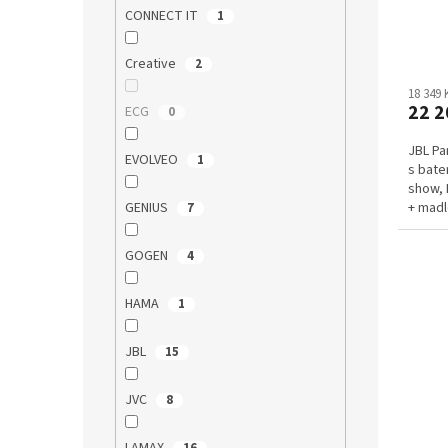
CONNECT IT
1
Creative
2
18 349
22 2
ECG
0
JBL Pa
EVOLVEO
1
s bate
show, 
+ madl
GENIUS
7
Auraca
GOGEN
4
HAMA
1
JBL
15
JVC
8