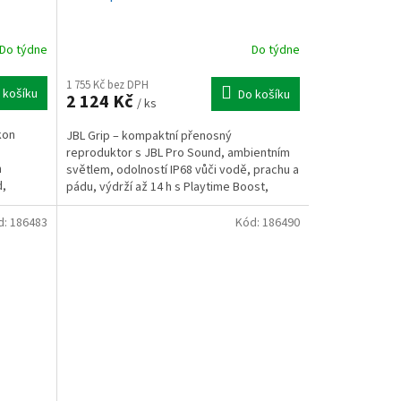
Do týdne
Do týdne
1 755 Kč bez DPH
 košíku
Do košíku
2 124 Kč
/ ks
kon
JBL Grip – kompaktní přenosný
reproduktor s JBL Pro Sound, ambientním
n
světlem, odolností IP68 vůči vodě, prachu a
d,
pádu, výdrží až 14 h s Playtime Boost,
5 mm +...
Auracast™ pro spojení...
d:
186483
Kód:
186490