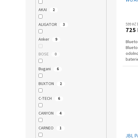
t
ů
AKAI
2
599 Kč
ALIGATOR
3
725
Anker
9
Blueto
Blueto
odolno
BOSE
0
bateri
a USB,
Bugani
6
BUXTON
2
C-TECH
6
CANYON
4
CARNEO
1
JBL P