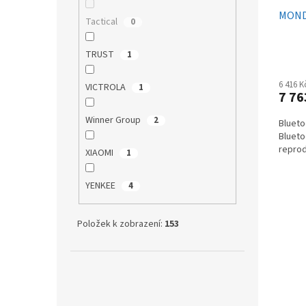
MONDO
Tactical
0
TRUST
1
6 416 
VICTROLA
1
7 76
Winner Group
2
Blueto
Blueto
reprod
XIAOMI
1
YENKEE
4
Položek k zobrazení:
153