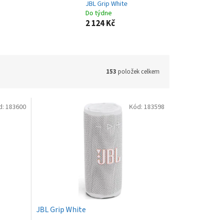
JBL Grip White
Do týdne
2 124 Kč
153
položek celkem
d:
183600
Kód:
183598
JBL Grip White