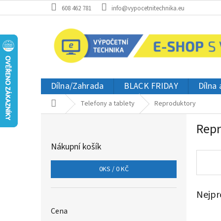
Přejít
608 462 781
info@vypocetnitechnika.eu
na
obsah
Dílna/Zahrada
BLACK FRIDAY
Dílna
Domů
Telefony a tablety
Reproduktory
P
Repr
o
s
Nákupní košík
t
r
0
KS /
0 KČ
a
n
Nejpr
n
í
Cena
p