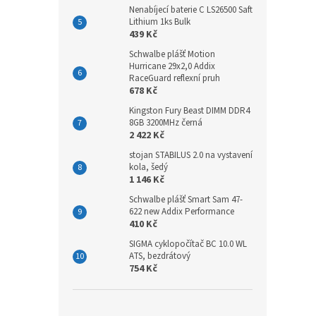
Nenabíjecí baterie C LS26500 Saft
Lithium 1ks Bulk
439 Kč
Schwalbe plášť Motion
Hurricane 29x2,0 Addix
RaceGuard reflexní pruh
678 Kč
Kingston Fury Beast DIMM DDR4
8GB 3200MHz černá
2 422 Kč
stojan STABILUS 2.0 na vystavení
kola, šedý
1 146 Kč
Schwalbe plášť Smart Sam 47-
622 new Addix Performance
410 Kč
SIGMA cyklopočítač BC 10.0 WL
ATS, bezdrátový
754 Kč