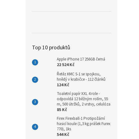
Top 10 produktů
Apple iPhone 17 256GB černá
22 524 Kč
Řetěz KMC S-1 se spojkou,
hnědý v krabičce - 112 článků
124 Kč
Toaletní papír XXL 4 role -
odpovídá 12 běžným rolím, 55
m, 500 útržků, 2 vrstvy, celulóza
85 Kč
Firex Firexball-1 Protipožární
hasicí koule (1,3 kg prášek Furex
770), 1ks
544 Kč