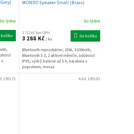
Grey)
MONDO Speaker Small (Brass)
Do týdne
Do týdne
2 717 Kč bez DPH
 košíku
Do košíku
3 288 Kč
/ ks
mAh,
Bluetooth reproduktor, 25W, 3200mAh,
dolnost
Bluetooth 5.3, 2 aktivní měniče, odolnost
 s
IPX5, výdrž baterie až 5 h, karabina s
popruhem, mosaz
d:
195171
Kód:
195185