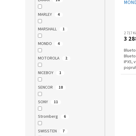
LAMAX
16
MONDO
MARLEY
4
MARSHALL
1
2 717 
3 28
MONDO
4
Blueto
Blueto
MOTOROLA
2
IPX5, 
popru
NICEBOY
1
SENCOR
18
SONY
11
Stromberg
6
SWISSTEN
7