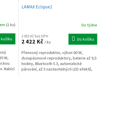
LAMAX Eclipse1
dem
(1 ks)
Do týdne
2 002 Kč bez DPH
 košíku
Do košíku
2 422 Kč
/ ks
osný
Přenosný reproduktor, výkon 60 W,
80 W,
dvoupásmové reproduktory, baterie až 9,5
mickou
hodiny, Bluetooth 5.3, automatické
n. Nabízí
párování, až 5 nastavitelných LED efektů,
FM rádio, podpora různých...