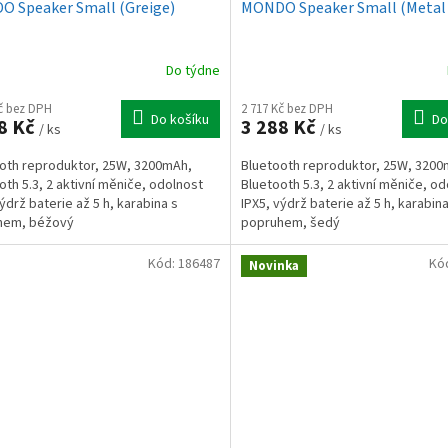
 Speaker Small (Greige)
MONDO Speaker Small (Metal 
Do týdne
Kč bez DPH
2 717 Kč bez DPH
Do košíku
Do
8 Kč
3 288 Kč
/ ks
/ ks
oth reproduktor, 25W, 3200mAh,
Bluetooth reproduktor, 25W, 3200
oth 5.3, 2 aktivní měniče, odolnost
Bluetooth 5.3, 2 aktivní měniče, o
výdrž baterie až 5 h, karabina s
IPX5, výdrž baterie až 5 h, karabina
hem, béžový
popruhem, šedý
Kód:
186487
Kó
Novinka