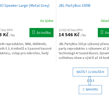
 Speaker Large (Metal Grey)
JBL PartyBox 330W
Do týdne
Skla
Kč bez DPH
12 021 Kč bez DPH
Do košíku
Do
3 Kč
14 546 Kč
/ ks
/ ks
oth reproduktor, 96W, 6000mAh,
JBL PartyBox 330 je výkonný přen
oth 5.3, 6 měničů a 3 pasivní basové
party reproduktor s výkonem až 2
uktory, vstup pro mikrofon, šedý
technologií AI Sound Boost, dyna
světelnou show a výdrží až 18 hodi
ochranu IPX4,...
NAČÍST 12 DALŠÍCH
S
1
13
t
O
r
v
NAHORU
á
l
n
á
k
d
o
a
v