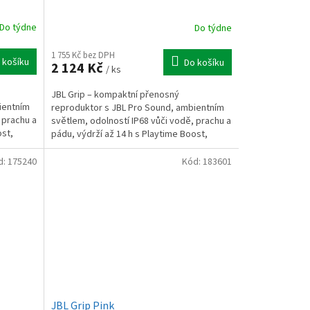
Do týdne
Do týdne
1 755 Kč bez DPH
 košíku
Do košíku
2 124 Kč
/ ks
JBL Grip – kompaktní přenosný
ientním
reproduktor s JBL Pro Sound, ambientním
 prachu a
světlem, odolností IP68 vůči vodě, prachu a
ost,
pádu, výdrží až 14 h s Playtime Boost,
Auracast™ pro spojení...
d:
175240
Kód:
183601
JBL Grip Pink