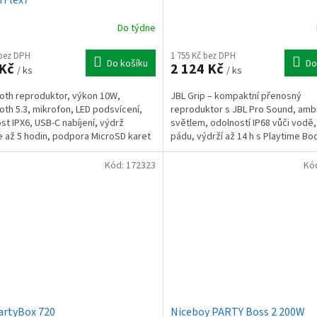
Do týdne
 bez DPH
1 755 Kč bez DPH
Do košíku
Do
 Kč
2 124 Kč
/ ks
/ ks
oth reproduktor, výkon 10W,
JBL Grip – kompaktní přenosný
oth 5.3, mikrofon, LED podsvícení,
reproduktor s JBL Pro Sound, amb
st IPX6, USB-C nabíjení, výdrž
světlem, odolností IP68 vůči vodě,
e až 5 hodin, podpora MicroSD karet
pádu, výdrží až 14 h s Playtime Bo
 AUX vstup
Auracast™ pro spojení...
Kód:
172323
Kó
artyBox 720
Niceboy PARTY Boss 2 200W