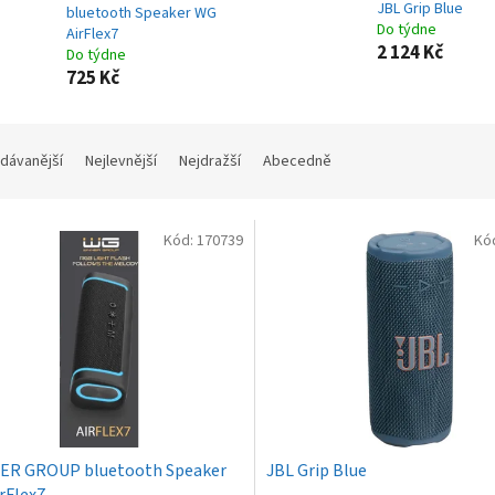
JBL Grip Blue
bluetooth Speaker WG
Do týdne
AirFlex7
2 124 Kč
Do týdne
725 Kč
dávanější
Nejlevnější
Nejdražší
Abecedně
Kód:
170739
Kó
ER GROUP bluetooth Speaker
JBL Grip Blue
rFlex7