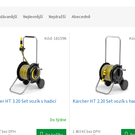
dávanější
Nejlevnější
Nejdražší
Abecedně
Kód:
181596
Kó
r HT 3.20 Set vozík s hadicí
Kärcher HT 2.20 Set vozík s had
Do týdne
Kč bez DPH
1 403 Kč bez DPH
Do košíku
Do