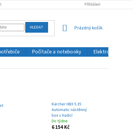
OBNÍCH ÚDAJŮ
KONTAKTY
Přihlášení
HLEDAT
NÁKUPNÍ
Prázdný košík
KOŠÍK
potřebiče
Počítače a notebooky
Elektronika a IT
Kärcher HBX 5.35
et
Automatic nástěnný
box s hadicí
Do týdne
6 154 Kč