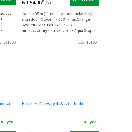
Do košíku
6 154 Kč
/ ks
adice,
Hadice 35 m (11 mm) • Automatické navíjení
t •
s brzdou • Otáčení > 180° • FlexChange
ní
systém • Max. tlak 24 bar • UV a
 •
mrazuvzdorný • Záruka 5 let • Aqua Stop •
Úložné otvory pro...
d:
181600
Kód:
181607
hadicí
Kärcher Závěsný držák na hadici
Do týdne
Do týdne