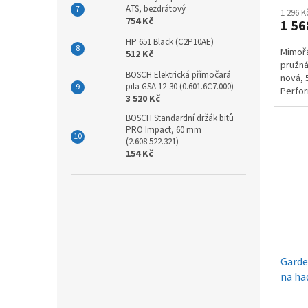
ATS, bezdrátový
1 296 
754 Kč
1 56
HP 651 Black (C2P10AE)
Mimořá
512 Kč
pružná
BOSCH Elektrická přímočará
nová, 
pila GSA 12-30 (0.601.6C7.000)
Perfor
3 520 Kč
průtok
BOSCH Standardní držák bitů
PRO Impact, 60 mm
(2.608.522.321)
154 Kč
Garde
na ha