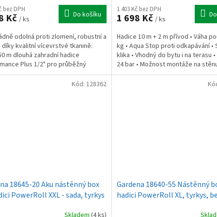
Kč bez DPH
1 403 Kč bez DPH
Do košíku
Do
8 Kč
1 698 Kč
/ ks
/ ks
dně odolná proti zlomení, robustní a
Hadice 10 m + 2 m přívod • Váha po
 díky kvalitní vícevrstvé tkanině:
kg • Aqua Stop proti odkapávání •
50 m dlouhá zahradní hadice
klika • Vhodný do bytu i na terasu •
mance Plus 1/2" pro průběžný
24 bar • Možnost montáže na stěnu
 vody.
Úložný...
Kód:
128362
Kó
na 18645-20 Aku nástěnný box
Gardena 18640-55 Nástěnný b
dici PowerRoll XXL - sada, tyrkys
hadici PowerRoll XL, tyrkys, b
Skladem
(4 ks)
Skla