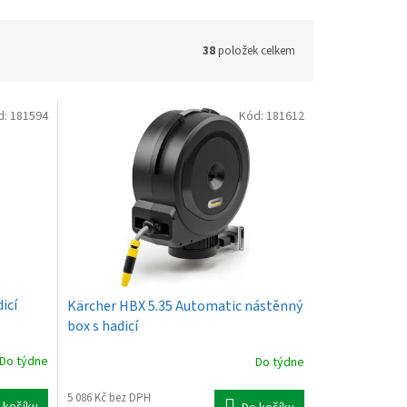
38
položek celkem
d:
181594
Kód:
181612
icí
Kärcher HBX 5.35 Automatic nástěnný
box s hadicí
Do týdne
Do týdne
5 086 Kč bez DPH
 košíku