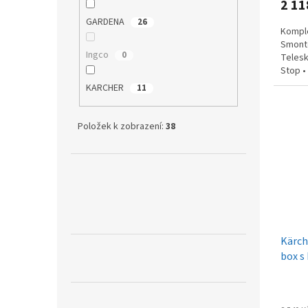
2 11
GARDENA
26
Komple
Smonto
Ingco
0
Telesk
Stop •
Max. tl
KARCHER
11
Položek k zobrazení:
38
Kärch
box s 