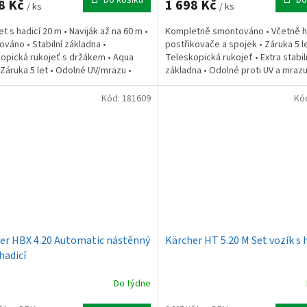
8 Kč
1 698 Kč
/ ks
/ ks
t s hadicí 20 m • Naviják až na 60 m •
Kompletně smontováno • Včetně h
váno • Stabilní základna •
postřikovače a spojek • Záruka 5 le
opická rukojeť s držákem • Aqua
Teleskopická rukojeť • Extra stabil
 Záruka 5 let • Odolné UV/mrazu •
základna • Odolné proti UV a mrazu
ak 24 bar •...
Skládací klika • Hmotnost...
Kód:
181609
Kó
er HBX 4.20 Automatic nástěnný
Kärcher HT 5.20 M Set vozík s 
hadicí
Do týdne