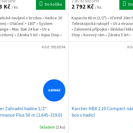
Kč bez DPH
2 307 Kč bez DPH
Do košíku
Do
3 Kč
2 792 Kč
/ ks
/ ks
tické navíjení s brzdou • Hadice 20
Kapacita 60 m (1/2") • Včetně 20m 
mm) • Otáčení > 180° • System
Teleskopická rukojeť • UV a mraz
ange • Max. tlak 24 bar • UV a
• Zalomená přípojka • Skládací klik
zdorný • Záruka 5 let • Aqua Stop •
Stop • Kovový rám • Záruka 5 let •
ované háčky...
Postřikovač
Kód:
9916594
Kó
1 670 Kč
er Zahradní hadice 1/2“
Kärcher HBX 2.10 Compact ná
rmance Plus 50 m (2.645-319.0)
box s hadicí
Skladem
(2 ks)