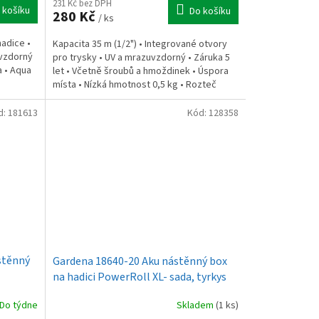
231 Kč bez DPH
 košíku
Do košíku
280 Kč
/ ks
hadice •
Kapacita 35 m (1/2") • Integrované otvory
uvzdorný
pro trysky • UV a mrazuvzdorný • Záruka 5
a • Aqua
let • Včetně šroubů a hmoždinek • Úspora
místa • Nízká hmotnost 0,5 kg • Rozteč
montáže 115...
d:
181613
Kód:
128358
stěnný
Gardena 18640-20 Aku nástěnný box
na hadici PowerRoll XL- sada, tyrkys
Do týdne
Skladem
(1 ks)