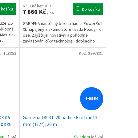
6 501 Kč bez DPH
 košíku
Do košíku
7 866 Kč
/ ks
uze 2,5
GARDENA nástěnný box na hadici PowerRoll
 Sklopná
XL napájený z akumulátoru - sada Ready-To-
 Max. tlak
Use. Zajišťuje inovativní a pohodlné
 •
zavlažování díky technologii dobíjecího
akumulátoru pro...
d:
128353
Kód:
8997831
1 465 Kč
ox na
Gardena 18931-20 hadice EcoLine13
ez aku
mm (1/2"), 20 m
dem
(1 ks)
Skladem
(>5 ks)