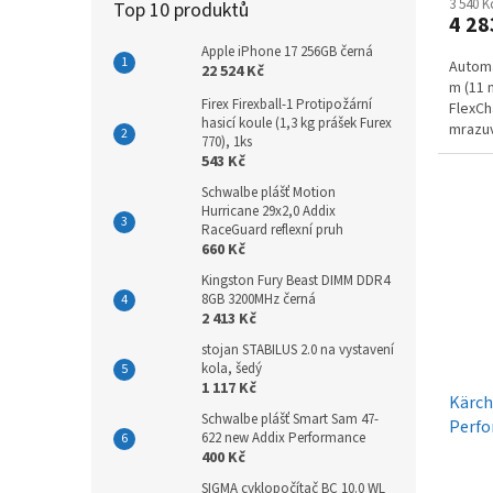
3 540 
Top 10 produktů
4 28
Apple iPhone 17 256GB černá
Automa
22 524 Kč
m (11 
Firex Firexball-1 Protipožární
FlexCh
hasicí koule (1,3 kg prášek Furex
mrazuv
770), 1ks
Integr
543 Kč
Schwalbe plášť Motion
Hurricane 29x2,0 Addix
RaceGuard reflexní pruh
660 Kč
Kingston Fury Beast DIMM DDR4
8GB 3200MHz černá
2 413 Kč
stojan STABILUS 2.0 na vystavení
kola, šedý
1 117 Kč
Kärch
Schwalbe plášť Smart Sam 47-
Perfo
622 new Addix Performance
400 Kč
SIGMA cyklopočítač BC 10.0 WL