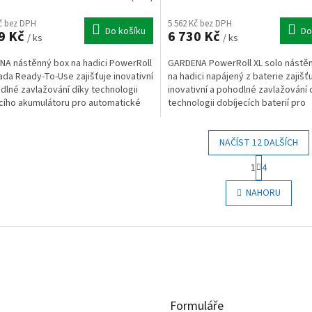
Kč bez DPH
5 562 Kč bez DPH
Do košíku
Do
9 Kč
6 730 Kč
/ ks
/ ks
A nástěnný box na hadici PowerRoll
GARDENA PowerRoll XL solo nástě
sada Ready-To-Use zajišťuje inovativní
na hadici napájený z baterie zajišť
dlné zavlažování díky technologii
inovativní a pohodlné zavlažování 
cího akumulátoru pro automatické
technologii dobíjecích baterií pro
ní....
automatické svinování.
NAČÍST 12 DALŠÍCH
S
1
4
t
O
r
v
NAHORU
á
l
n
á
k
d
o
a
v
c
á
í
n
p
í
r
Formuláře
v