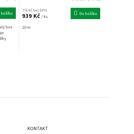
776 Kč bez DPH
 košíku
Do košíku
939 Kč
/ ks
nný box
20 m
uje
díky
KONTAKT