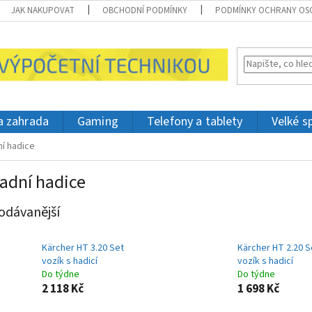
JAK NAKUPOVAT
OBCHODNÍ PODMÍNKY
PODMÍNKY OCHRANY OS
 a zahrada
Gaming
Telefony a tablety
Velké s
í hadice
adní hadice
odávanější
Kärcher HT 3.20 Set
Kärcher HT 2.20 S
vozík s hadicí
vozík s hadicí
Do týdne
Do týdne
2 118 Kč
1 698 Kč