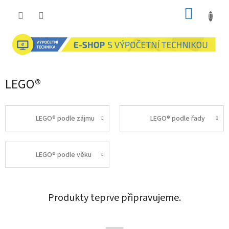
Přejít
NÁKUP
na
obsah
KOŠÍK
LEGO®
LEGO® podle zájmu
LEGO® podle řady
LEGO® podle věku
Produkty teprve připravujeme.