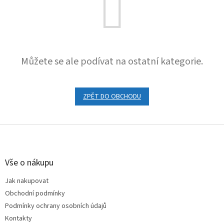
Můžete se ale podívat na ostatní kategorie.
ZPĚT DO OBCHODU
Z
á
p
a
Vše o nákupu
t
Jak nakupovat
í
Obchodní podmínky
Podmínky ochrany osobních údajů
Kontakty