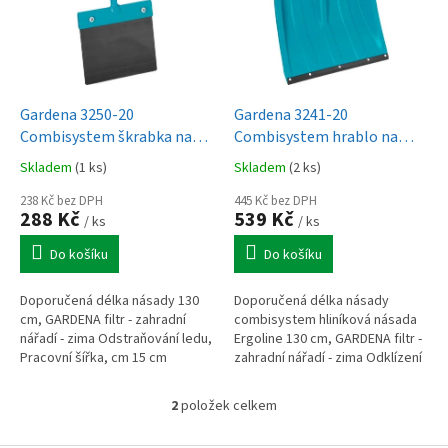
i
s
p
r
o
d
Gardena 3250-20
Gardena 3241-20
u
Combisystem škrabka na
Combisystem hrablo na
k
led 15
sníh KST 50
Skladem
(1 ks)
Skladem
(2 ks)
t
ů
238 Kč bez DPH
445 Kč bez DPH
288 Kč
539 Kč
/ ks
/ ks
Do košíku
Do košíku
Doporučená délka násady 130
Doporučená délka násady
cm, GARDENA filtr - zahradní
combisystem hliníková násada
nářadí - zima Odstraňování ledu,
Ergoline 130 cm, GARDENA filtr -
Pracovní šířka, cm 15 cm
zahradní nářadí - zima Odklízení
sněhu, Pracovní šířka, cm 50 cm
2
položek celkem
O
v