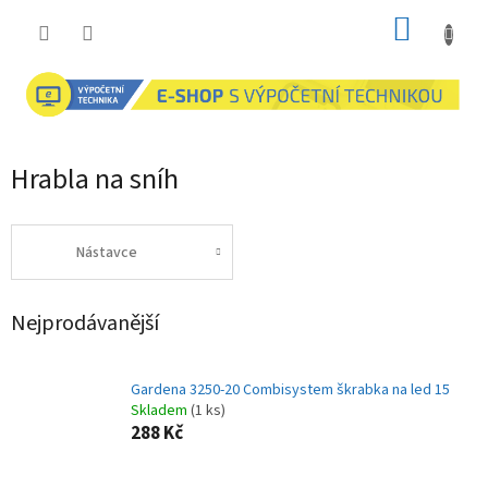
Přejít
NÁKUP
na
obsah
KOŠÍK
Hrabla na sníh
Nástavce
Nejprodávanější
Gardena 3250-20 Combisystem škrabka na led 15
Skladem
(1 ks)
288 Kč