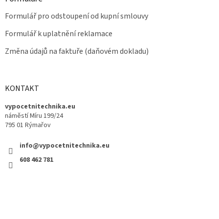
Formulář pro odstoupení od kupní smlouvy
Formulář k uplatnění reklamace
Změna údajů na faktuře (daňovém dokladu)
KONTAKT
vypocetnitechnika.eu
náměstí Míru 199/24
795 01 Rýmařov
info@vypocetnitechnika.eu
608 462 781