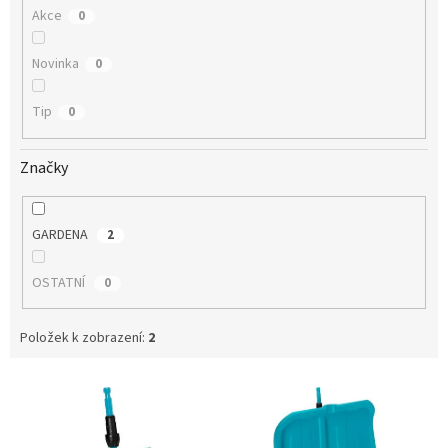
Akce
0
Novinka
0
Tip
0
Značky
GARDENA
2
OSTATNÍ
0
Položek k zobrazení:
2
V
ý
p