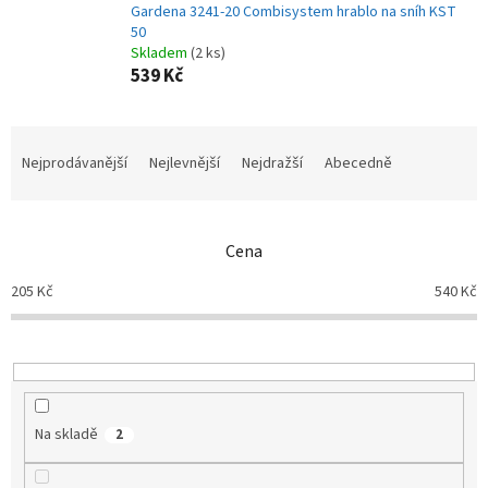
Gardena 3241-20 Combisystem hrablo na sníh KST
50
Skladem
(2 ks)
539 Kč
Ř
a
Nejprodávanější
Nejlevnější
Nejdražší
Abecedně
z
e
n
Cena
í
p
205
Kč
540
Kč
r
o
d
u
k
t
Na skladě
2
ů