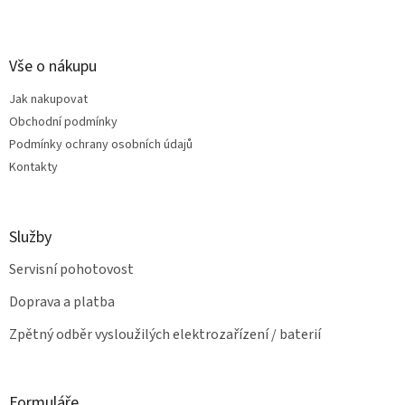
l
Z
á
á
d
p
a
a
Vše o nákupu
c
t
í
Jak nakupovat
í
p
Obchodní podmínky
r
v
Podmínky ochrany osobních údajů
k
Kontakty
y
v
ý
p
Služby
i
s
Servisní pohotovost
u
Doprava a platba
Zpětný odběr vysloužilých elektrozařízení / baterií
Formuláře