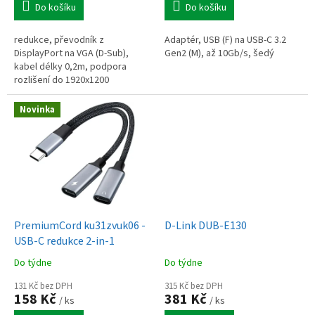
Do košíku
Do košíku
redukce, převodník z
Adaptér, USB (F) na USB-C 3.2
DisplayPort na VGA (D-Sub),
Gen2 (M), až 10Gb/s, šedý
kabel délky 0,2m, podpora
rozlišení do 1920x1200
Novinka
PremiumCord ku31zvuk06 -
D-Link DUB-E130
USB-C redukce 2-in-1
Do týdne
Do týdne
131 Kč bez DPH
315 Kč bez DPH
158 Kč
381 Kč
/ ks
/ ks