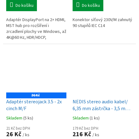
Do košíku
Do košíku
Adaptér DisplayPort na 2× HDMI,
Konektor síťový 230V/M zahnutý
MST hub pro rozšíření i
90 stupňů IEC C14
zrcadlení plochy ve Windows, až
4K@60 Hz, HDR/HDCP,
audio/video.
36 Kč
Adaptér stereojack 3.5 - 2x
NEDIS stereo audio kabel/
cinch M/F
6,35 mm zástrčka - 3,5 mm
zástrčka/ šedý/ 1,5m
Skladem
(5 ks)
Skladem
(1 ks)
21 Kč bez DPH
179 Kč bez DPH
26 Kč
216 Kč
/ ks
/ ks