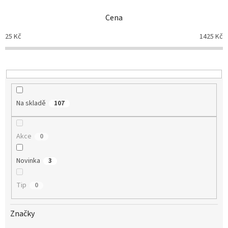
n
Cena
í
p
25
Kč
1425
Kč
r
o
d
u
k
t
Na skladě
107
ů
Akce
0
Novinka
3
Tip
0
Značky