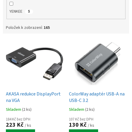
YENKEE
5
Položek k zobrazení:
165
V
ý
p
i
s
p
r
o
d
AKASA redukce DisplayPort
ColorWay adaptér USB-A na
u
na VGA
USB-C 3.2
k
Skladem
(2 ks)
Skladem
(2 ks)
t
ů
184 Kč bez DPH
107 Kč bez DPH
223 Kč
130 Kč
/ ks
/ ks