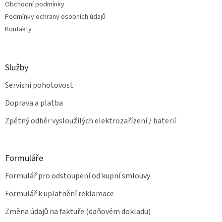
Obchodní podmínky
y
v
Podmínky ochrany osobních údajů
ý
Kontakty
p
i
s
u
Služby
Servisní pohotovost
Doprava a platba
Zpětný odběr vysloužilých elektrozařízení / baterií
Formuláře
Formulář pro odstoupení od kupní smlouvy
Formulář k uplatnění reklamace
Změna údajů na faktuře (daňovém dokladu)