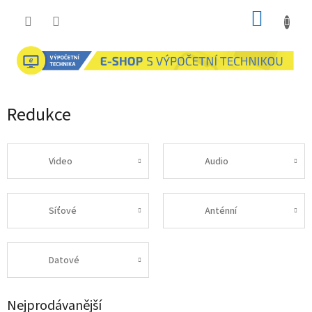
Přejít
NÁKUP
na
obsah
KOŠÍK
Redukce
Video
Audio
Síťové
Anténní
Datové
Nejprodávanější