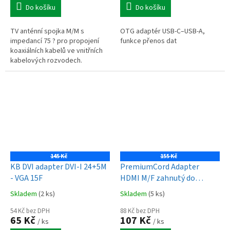
Do košíku
Do košíku
TV anténní spojka M/M s
OTG adaptér USB-C–USB-A,
impedancí 75 ? pro propojení
funkce přenos dat
koaxiálních kabelů ve vnitřních
kabelových rozvodech.
145 Kč
155 Kč
KB DVI adapter DVI-I 24+5M
PremiumCord Adapter
- VGA 15F
HDMI M/F zahnutý do
pravého úhlu 90° - opačný
Skladem
(2 ks)
Skladem
(5 ks)
54 Kč bez DPH
88 Kč bez DPH
65 Kč
107 Kč
/ ks
/ ks