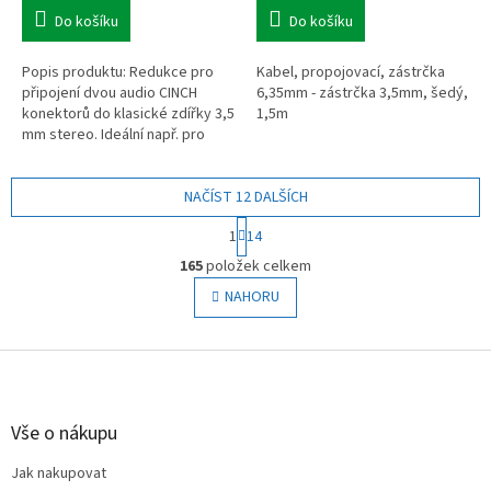
Do košíku
Do košíku
Popis produktu: Redukce pro
Kabel, propojovací, zástrčka
připojení dvou audio CINCH
6,35mm - zástrčka 3,5mm, šedý,
konektorů do klasické zdířky 3,5
1,5m
mm stereo. Ideální např. pro
připojení reproduktorů
domácího kina do počítače,
propojení...
NAČÍST 12 DALŠÍCH
S
1
14
t
O
r
165
položek celkem
v
á
l
NAHORU
n
á
k
o
d
v
Z
a
á
c
á
n
í
p
í
p
a
Vše o nákupu
r
t
v
Jak nakupovat
í
k