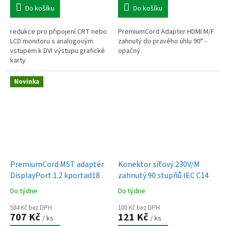
Do košíku
Do košíku
redukce pro připojení CRT nebo
PremiumCord Adapter HDMI M/F
LCD monitoru s analogovým
zahnutý do pravého úhlu 90° -
vstupem k DVI výstupu grafické
opačný
karty
Novinka
PremiumCord MST adaptér
Konektor síťový 230V/M
DisplayPort 1.2 kportad18
zahnutý 90 stupňů IEC C14
Do týdne
Do týdne
584 Kč bez DPH
100 Kč bez DPH
707 Kč
121 Kč
/ ks
/ ks