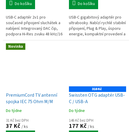
Do košíku
Do košíku
USB-C adaptér 2v1 pro
USB-C gigabitový adaptér pro
současné připojení sluchátek a
ultrabooky. Nabízí rychlé stabilní
nabíjení. Integrovaný DAC čip,
připojení, Plug & Play, úsporu
podpora Hi-Res zvuku 48 kHz/16
energie, kompaktní provedení a
bit, nabíjení až 18 W, hliníkové
podporu Wake-on-LAN.
provedení, délka 12,5 cm.
Novinka
318 Kč
PremiumCord TV antenní
Swissten OTG adaptér USB-
spojka IEC 75 Ohm M/M
C / USB-A
Do týdne
Do týdne
31 Kč bez DPH
146 Kč bez DPH
37 Kč
177 Kč
/ ks
/ ks