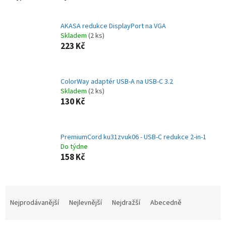
AKASA redukce DisplayPort na VGA
Skladem
(2 ks)
223 Kč
ColorWay adaptér USB-A na USB-C 3.2
Skladem
(2 ks)
130 Kč
PremiumCord ku31zvuk06 - USB-C redukce 2-in-1
Do týdne
158 Kč
Ř
a
Nejprodávanější
Nejlevnější
Nejdražší
Abecedně
z
e