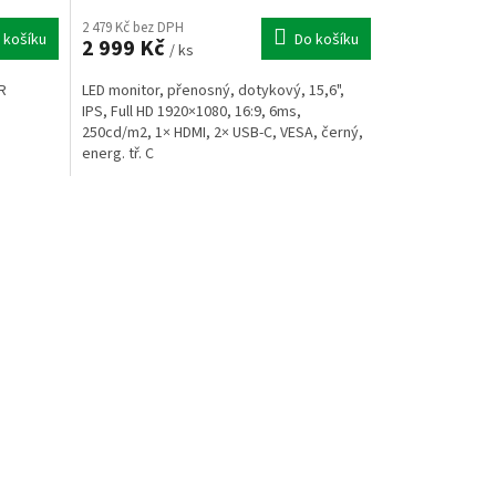
2 479 Kč bez DPH
 košíku
Do košíku
2 999 Kč
/ ks
R
LED monitor, přenosný, dotykový, 15,6",
IPS, Full HD 1920×1080, 16:9, 6ms,
250cd/m2, 1× HDMI, 2× USB-C, VESA, černý,
energ. tř. C