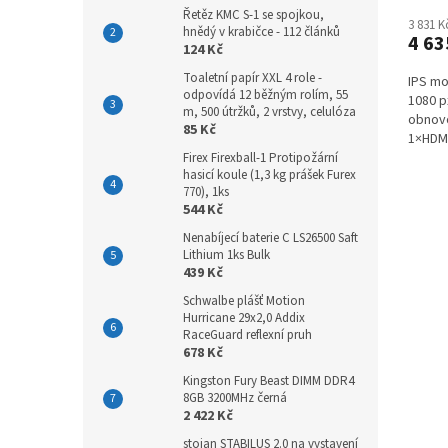
Řetěz KMC S-1 se spojkou,
3 831 
hnědý v krabičce - 112 článků
4 63
124 Kč
Toaletní papír XXL 4 role -
IPS mo
odpovídá 12 běžným rolím, 55
1080 p
m, 500 útržků, 2 vrstvy, celulóza
obnovo
85 Kč
1×HDMI
výstup,
Firex Firexball-1 Protipožární
hasicí koule (1,3 kg prášek Furex
770), 1ks
544 Kč
Nenabíjecí baterie C LS26500 Saft
Lithium 1ks Bulk
439 Kč
Schwalbe plášť Motion
Hurricane 29x2,0 Addix
RaceGuard reflexní pruh
678 Kč
Kingston Fury Beast DIMM DDR4
8GB 3200MHz černá
2 422 Kč
stojan STABILUS 2.0 na vystavení