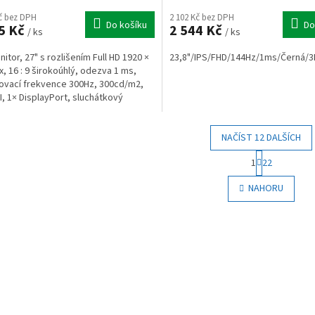
Kč bez DPH
2 102 Kč bez DPH
Do košíku
Do
5 Kč
2 544 Kč
/ ks
/ ks
nitor, 27" s rozlišením Full HD 1920 ×
23,8"/IPS/FHD/144Hz/1ms/Černá/3
x, 16 : 9 širokoúhlý, odezva 1 ms,
vací frekvence 300Hz, 300cd/m2,
, 1× DisplayPort, sluchátkový
...
NAČÍST 12 DALŠÍCH
S
1
22
t
O
r
v
NAHORU
á
l
n
á
k
d
o
a
v
c
á
í
n
p
í
r
v