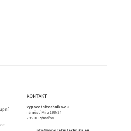
KONTAKT
vypocetnitechnika.eu
upní
náměstí Míru 199/24
795 01 Rýmařov
ace
info@vypocetnitechnika.eu