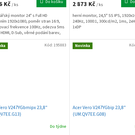
Do košíku
Do
6 Kč
2 873 Kč
/ ks
/ ks
ářský monitor 24" s Full HD
herní monitor, 24,5" SS IPS, 1920x
ením 1920x1080, poměr stran 16:9,
240Hz, 1000:1, 300cd/m2, 1ms, 2xH
ovací frekvence 100Hz, odezva 5ms
1xDP
 HDMI, D-Sub, věrné podání barev,
ver Mode, Eco...
Kód:
195883
Kó
nka
Novinka
Vero V247YGbmipx 23,8"
Acer Vero V247YGbip 23,8"
V7EE.G13)
(UM.QV7EE.G08)
Do týdne