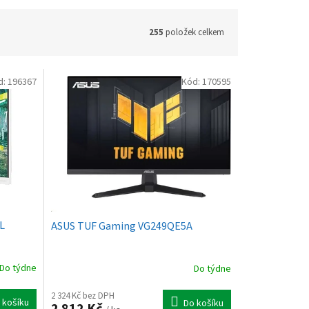
255
položek celkem
d:
196367
Kód:
170595
L
ASUS TUF Gaming VG249QE5A
Do týdne
Do týdne
2 324 Kč bez DPH
 košíku
Do košíku
2 812 Kč