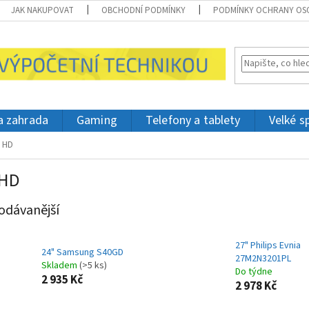
JAK NAKUPOVAT
OBCHODNÍ PODMÍNKY
PODMÍNKY OCHRANY OS
 a zahrada
Gaming
Telefony a tablety
Velké s
l HD
 HD
odávanější
27" Philips Evnia
24" Samsung S40GD
27M2N3201PL
Skladem
(>5 ks)
Do týdne
2 935 Kč
2 978 Kč