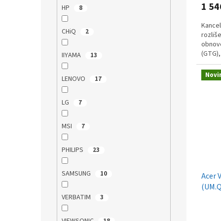
1 54
HP
8
Kancel
CHiQ
2
rozliš
obnov
(GTG),
IIYAMA
13
Eye Sa
Novi
LENOVO
17
LG
7
MSI
7
PHILIPS
23
SAMSUNG
10
Acer 
(UM.Q
VERBATIM
3