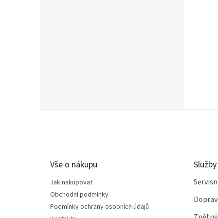
Z
á
p
a
t
Vše o nákupu
Služby
í
Servis
Jak nakupovat
Obchodní podmínky
Doprav
Podmínky ochrany osobních údajů
Zpětný 