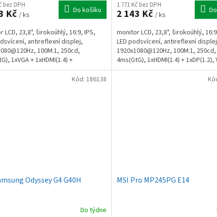
Kč bez DPH
1 771 Kč bez DPH
Do košíku
Do
3 Kč
2 143 Kč
/ ks
/ ks
 LCD, 23,8", širokoúhlý, 16:9, IPS,
monitor LCD, 23,8", širokoúhlý, 16:9
svícení, antireflexní displej,
LED podsvícení, antireflexní displej
080@120Hz, 100M:1, 250cd,
1920x1080@120Hz, 100M:1, 250cd,
G), 1xVGA + 1xHDMI(1.4) +
4ms(GtG), 1xHDMI(1.4) + 1xDP(1.2),
2),audio out, repro,...
100x100, 99% sRGB,...
Kód:
186138
Kó
amsung Odyssey G4 G40H
MSI Pro MP245PG E14
Do týdne