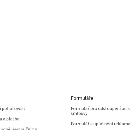
Formuláře
ní pohotovost
Formulář pro odstoupení od k
smlouvy
a a platba
Formulář k uplatnění reklam
odběr vysloužilých