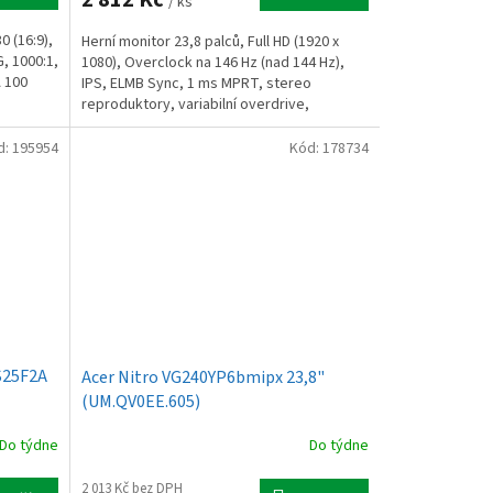
/ ks
0 (16:9),
Herní monitor 23,8 palců, Full HD (1920 x
G, 1000:1,
1080), Overclock na 146 Hz (nad 144 Hz),
 100
IPS, ELMB Sync, 1 ms MPRT, stereo
reproduktory, variabilní overdrive,
DisplayWidget Center
d:
195954
Kód:
178734
S25F2A
Acer Nitro VG240YP6bmipx 23,8"
(UM.QV0EE.605)
Do týdne
Do týdne
2 013 Kč bez DPH