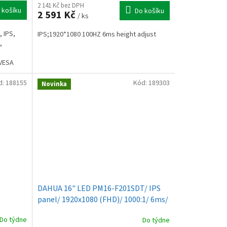
2 141 Kč bez DPH
 košíku
Do košíku
2 591 Kč
/ ks
, IPS,
IPS;1920*1080 100HZ 6ms height adjust
,
 VESA
d:
188155
Kód:
189303
Novinka
DAHUA 16" LED PM16-F201SDT/ IPS
panel/ 1920x1080 (FHD)/ 1000:1/ 6ms/
250 cd/m2/ HDMI/ 2xUSB-C/ VESA
Do týdne
Do týdne
75x75/ černý