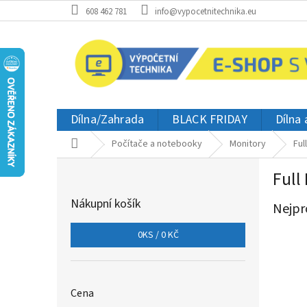
Přejít
608 462 781
info@vypocetnitechnika.eu
na
obsah
Dílna/Zahrada
BLACK FRIDAY
Dílna
Domů
Počítače a notebooky
Monitory
Ful
P
Full
o
s
Nákupní košík
Nejpr
t
r
0
KS /
0 KČ
a
n
n
í
Cena
p