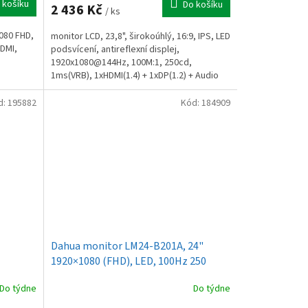
 košíku
Do košíku
2 436 Kč
/ ks
1080 FHD,
monitor LCD, 23,8", širokoúhlý, 16:9, IPS, LED
DMI,
podsvícení, antireflexní displej,
1920x1080@144Hz, 100M:1, 250cd,
1ms(VRB), 1xHDMI(1.4) + 1xDP(1.2) + Audio
Out, speakers 2Wx2,...
d:
195882
Kód:
184909
Dahua monitor LM24-B201A, 24"
1920×1080 (FHD), LED, 100Hz 250
cd/m, 1000:1, 6ms
Do týdne
Do týdne