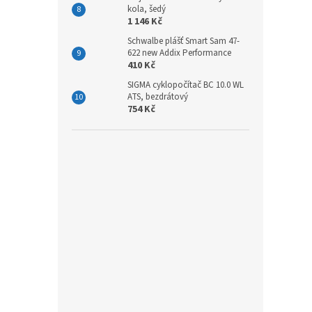
kola, šedý
1 146 Kč
Schwalbe plášť Smart Sam 47-
622 new Addix Performance
410 Kč
SIGMA cyklopočítač BC 10.0 WL
ATS, bezdrátový
754 Kč