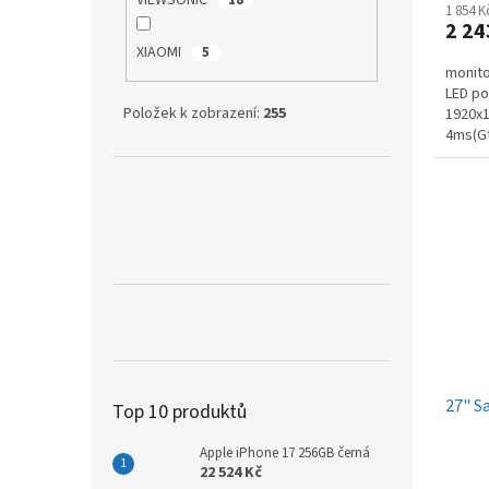
VIEWSONIC
18
1 854 
2 24
XIAOMI
5
monitor
LED pod
Položek k zobrazení:
255
1920x1
4ms(Gt
1xDP(1.
27" S
Top 10 produktů
Apple iPhone 17 256GB černá
22 524 Kč