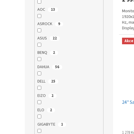
AOC
13
Monitor
1920x1
Hz, ma
ASROCK
9
Displa
PIVOT,
ASUS
22
Akce
BENQ
2
DAHUA
56
DELL
25
EIZO
2
24" S
ELO
2
GIGABYTE
1
1 278 