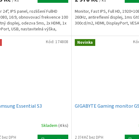
/ ks
/ ks
 24", IPS panel, rozlišení FullHD
Monitor, Fast IPS, Full HD, 1920×108
080, 16:9, obnovovací frekvence 100
260Hz, antireflexní displej, 1ms Gt
tný displej, odezva 5ms, 2x HDMI, 1x
300cd/m2, HDMI, DisplayPort, VESA
yPort, USB, nastavitelná výška,
 VESA
Kód:
174808
Kó
Novinka
amsung Essential S3
GIGABYTE Gaming monitor G
Skladem
(4 ks)
Kč bez DPH
2 374 Kč bez DPH