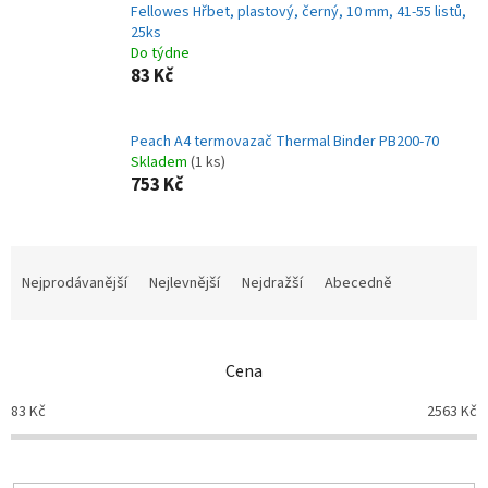
Fellowes Hřbet, plastový, černý, 10 mm, 41-55 listů,
25ks
Do týdne
83 Kč
Peach A4 termovazač Thermal Binder PB200-70
Skladem
(1 ks)
753 Kč
Ř
a
Nejprodávanější
Nejlevnější
Nejdražší
Abecedně
z
e
n
Cena
í
p
83
Kč
2563
Kč
r
o
d