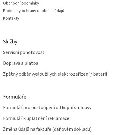
Obchodní podmínky
y
v
Podmínky ochrany osobních údajů
ý
Kontakty
p
i
s
u
Služby
Servisní pohotovost
Doprava a platba
Zpětný odběr vysloužilých elektrozařízení / baterií
Formuláře
Formulář pro odstoupení od kupní smlouvy
Formulář k uplatnění reklamace
Změna údajů na faktuře (daňovém dokladu)