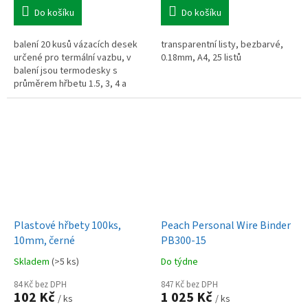
Do košíku
Do košíku
balení 20 kusů vázacích desek
transparentní listy, bezbarvé,
určené pro termální vazbu, v
0.18mm, A4, 25 listů
balení jsou termodesky s
průměrem hřbetu 1.5, 3, 4 a
6mm po 5 kusech
Plastové hřbety 100ks,
Peach Personal Wire Binder
10mm, černé
PB300-15
Skladem
(>5 ks)
Do týdne
84 Kč bez DPH
847 Kč bez DPH
102 Kč
1 025 Kč
/ ks
/ ks