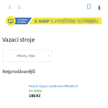
Přejít
NÁKUP
na
obsah
KOŠÍK
Vazací stroje
Hřbety, fólie
Nejprodávanější
Peach vázací Combi box PB100-14
Do týdne
186 Kč