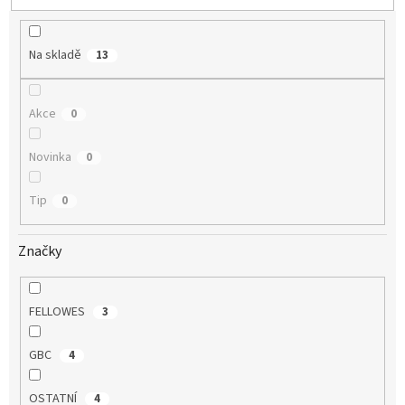
u
k
t
Na skladě
13
ů
Akce
0
Novinka
0
Tip
0
Značky
FELLOWES
3
GBC
4
OSTATNÍ
4