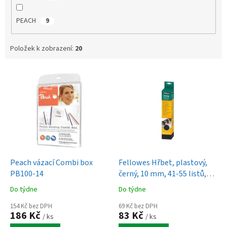
PEACH
9
Položek k zobrazení:
20
V
ý
p
i
s
p
r
o
d
Peach vázací Combi box
Fellowes Hřbet, plastový,
u
PB100-14
černý, 10 mm, 41-55 listů,
k
25ks
Do týdne
Do týdne
t
ů
154 Kč bez DPH
69 Kč bez DPH
186 Kč
83 Kč
/ ks
/ ks