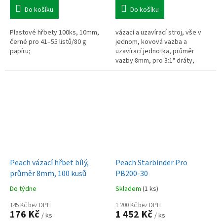
Do košíku
Do košíku
Plastové hřbety 100ks, 10mm,
vázací a uzavírací stroj, vše v
černé pro 41–55 listů/80 g
jednom, kovová vazba a
papíru;
uzavírací jednotka, průměr
vazby 8mm, pro 3:1" dráty,
kapacita děrování 6 listů
80g/m2, kapacita vazby 60 listů
80g/m2
Peach vázací hřbet bílý,
Peach Starbinder Pro
průměr 8mm, 100 kusů
PB200-30
Do týdne
Skladem
(1 ks)
145 Kč bez DPH
1 200 Kč bez DPH
176 Kč
1 452 Kč
/ ks
/ ks