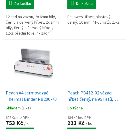
Do košíku
Do košíku
12 sad na vazbu, 2x 6mm bílý,
Fellowes Hřbet, plastový,
černý a červený hřbet, 2x 8mm
černý, 10 mm, 41-55 listů, 25ks
bílý, černý a červený hřbet,
12ks přední folie, 4x zadní
strana černá, bílá a červená
Peach A4 termovazač
Peach PB412-02 vázací
Thermal Binder PB200-70
hřbet černý, na 95 listů,
průměr 12mm
Skladem
(1 ks)
Do týdne
622 Kč bez DPH
184 Kč bez DPH
753 Kč
223 Kč
/ ks
/ ks