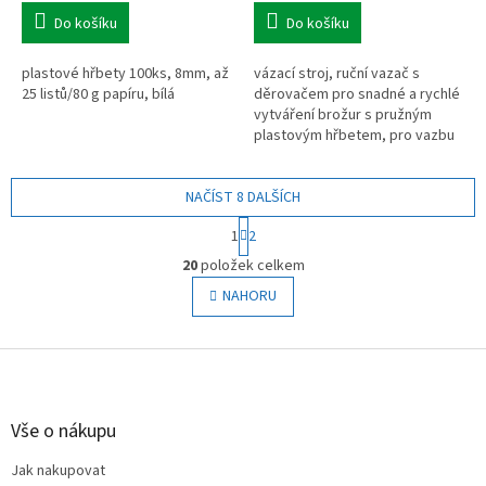
Do košíku
Do košíku
plastové hřbety 100ks, 8mm, až
vázací stroj, ruční vazač s
25 listů/80 g papíru, bílá
děrovačem pro snadné a rychlé
vytváření brožur s pružným
plastovým hřbetem, pro vazbu
až 350 listů formátu nejvýše A4
s výškou hřbetu 6-38mm,
NAČÍST 8 DALŠÍCH
dokáže...
S
1
2
t
O
r
20
položek celkem
v
á
l
NAHORU
n
á
k
o
d
v
Z
a
á
c
á
n
í
p
í
p
a
Vše o nákupu
r
t
v
Jak nakupovat
í
k