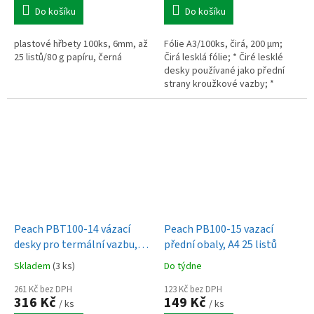
Do košíku
Do košíku
plastové hřbety 100ks, 6mm, až
Fólie A3/100ks, čirá, 200 µm;
25 listů/80 g papíru, černá
Čirá lesklá fólie; * Čiré lesklé
desky používané jako přední
strany kroužkové vazby; *
Formát A3; * Síla folie 200 µm; *
V balení 100 kusů
Peach PBT100-14 vázací
Peach PB100-15 vazací
desky pro termální vazbu,
přední obaly, A4 25 listů
kombi balení
Skladem
(3 ks)
Do týdne
261 Kč bez DPH
123 Kč bez DPH
316 Kč
149 Kč
/ ks
/ ks