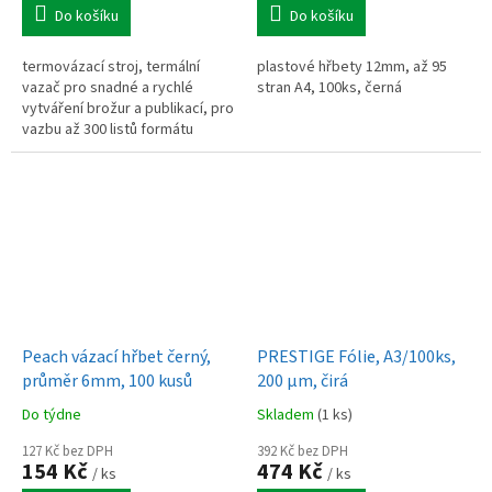
Do košíku
Do košíku
termovázací stroj, termální
plastové hřbety 12mm, až 95
vazač pro snadné a rychlé
stran A4, 100ks, černá
vytváření brožur a publikací, pro
vazbu až 300 listů formátu
nejvýše A4 s maximální výškou
hřbetu 15mm, nahřívací čas 3
min
Peach vázací hřbet černý,
PRESTIGE Fólie, A3/100ks,
průměr 6mm, 100 kusů
200 µm, čirá
Do týdne
Skladem
(1 ks)
127 Kč bez DPH
392 Kč bez DPH
154 Kč
474 Kč
/ ks
/ ks