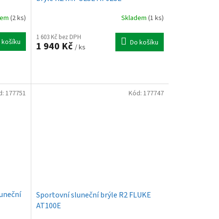
dem
(2 ks)
Skladem
(1 ks)
1 603 Kč bez DPH
 košíku
Do košíku
1 940 Kč
/ ks
d:
177751
Kód:
177747
uneční
Sportovní sluneční brýle R2 FLUKE
AT100E