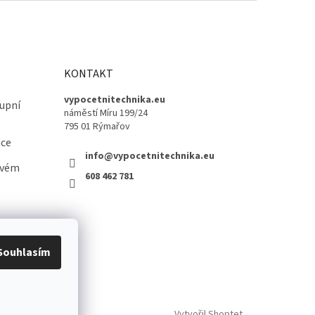
KONTAKT
vypocetnitechnika.eu
upní
náměstí Míru 199/24
795 01 Rýmařov
ace
info@vypocetnitechnika.eu
ovém
608 462 781
Souhlasím
Vytvořil Shoptet