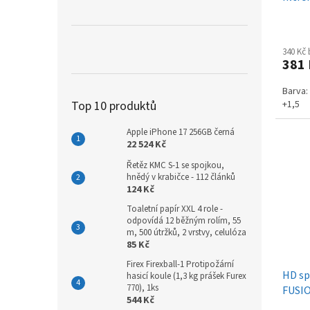
MC22
340 Kč
381
Barva:
Top 10 produktů
+1,5
Apple iPhone 17 256GB černá
22 524 Kč
Řetěz KMC S-1 se spojkou,
hnědý v krabičce - 112 článků
124 Kč
Toaletní papír XXL 4 role -
odpovídá 12 běžným rolím, 55
m, 500 útržků, 2 vrstvy, celulóza
85 Kč
Firex Firexball-1 Protipožární
HD sp
hasicí koule (1,3 kg prášek Furex
770), 1ks
FUSI
544 Kč