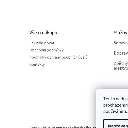
Z
á
p
a
t
Vše o nákupu
Služby
í
Servis
Jak nakupovat
Obchodní podmínky
Doprav
Podmínky ochrany osobních údajů
Zpětný 
Kontakty
elektro
Tento web po
procházením 
používáním..
Nastaven
Copyright 2026
vypocetnitechnika.eu
. Všechna práva v