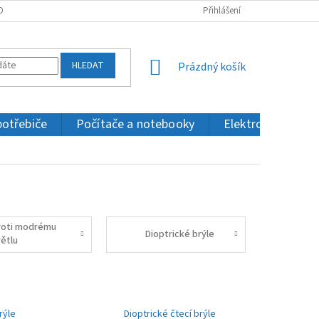
OBNÍCH ÚDAJŮ
KONTAKTY
Přihlášení
HLEDAT
NÁKUPNÍ
Prázdný košík
KOŠÍK
potřebiče
Počítače a notebooky
Elektronika a IT
roti modrému
Dioptrické brýle
větlu
rýle
Dioptrické čtecí brýle