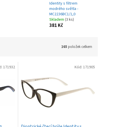
Identity s filtrem
modrého světla -
MC2236BC1/1,0
Skladem
(3 ks)
381 Kč
165
položek celkem
d:
171932
Kód:
171905
 s
Dioptrické čtecí brýle Identity s