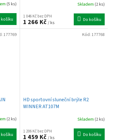
dem
(5 ks)
Skladem
(2 ks)
1 046 Kč bez DPH
 košíku
Do košíku
1 266 Kč
/ ks
d:
177769
Kód:
177768
AIN
HD sportovní sluneční brýle R2
WINNER AT107M
dem
(2 ks)
Skladem
(2 ks)
1 206 Kč bez DPH
 košíku
Do košíku
1 459 Kč
/ ks