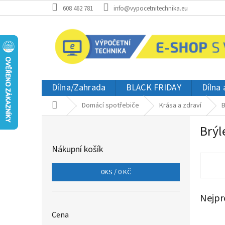
Přejít
608 462 781
info@vypocetnitechnika.eu
na
obsah
Dílna/Zahrada
BLACK FRIDAY
Dílna
Domů
Domácí spotřebiče
Krása a zdraví
B
P
Brýl
o
s
Nákupní košík
t
r
0
KS /
0 KČ
a
n
Nejpr
n
í
Cena
p