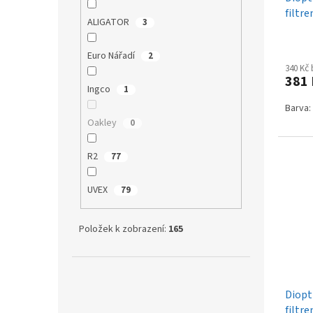
k
filtr
t
ALIGATOR
3
MC22
ů
Euro Nářadí
2
340 Kč
381
Ingco
1
Barva:
Oakley
0
R2
77
UVEX
79
Položek k zobrazení:
165
Dioptr
filtr