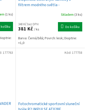
filtrem modrého světla -
MC2236BC1/1,0
dem
(1 ks)
Skladem
(3 ks)
340 Kč bez DPH
 košíku
Do košíku
381 Kč
/ ks
ioptrie:
Barva: Černá/bílá; Povrch: lesk; Dioptrie:
+1,0
d:
177763
Kód:
177758
INVADER
Fotochromatické sportovní sluneční
brýle R2 IMPULSE AT028E