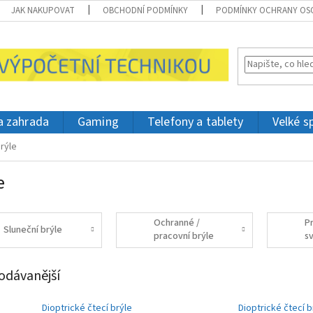
JAK NAKUPOVAT
OBCHODNÍ PODMÍNKY
PODMÍNKY OCHRANY OS
 a zahrada
Gaming
Telefony a tablety
Velké s
rýle
e
Ochranné /
P
Sluneční brýle
pracovní brýle
s
odávanější
Dioptrické čtecí brýle
Dioptrické čtecí b