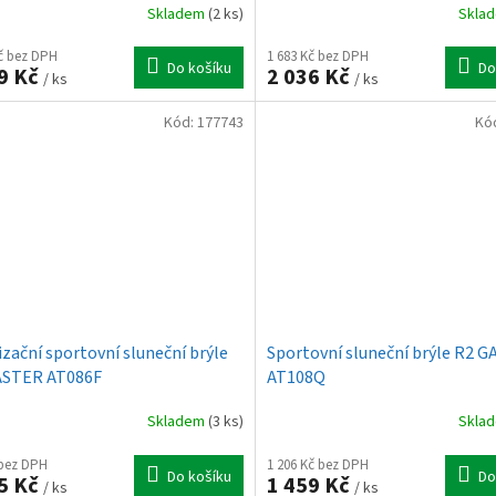
Skladem
(2 ks)
Skla
Kč bez DPH
1 683 Kč bez DPH
Do košíku
Do
9 Kč
2 036 Kč
/ ks
/ ks
Kód:
177743
Kó
izační sportovní sluneční brýle
Sportovní sluneční brýle R2 G
ASTER AT086F
AT108Q
Skladem
(3 ks)
Skla
 bez DPH
1 206 Kč bez DPH
Do košíku
Do
5 Kč
1 459 Kč
/ ks
/ ks