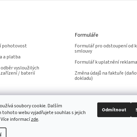
Formuláře
ní pohotovost
Formulář pro odstoupení od k
smlouvy
a a platba
Formulář k uplatnění reklam
odběr vysloužilých
zařízení / baterií
Změna údajů na faktuře (daň
dokladu)
užívá soubory cookie. Dalším
Odmítnout
tohoto webu vyjadřujete souhlas s jejich
 Více informací
zde
.
í
yhrazena.
Upravit nastavení cookies