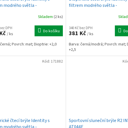
em modrého světla -
filtrem modrého světla -
75BC1/2
MC2273BC1/2,5
Skladem
(2 ks)
Skla
 bez DPH
340 Kč bez DPH
Do košíku
Do
 Kč
381 Kč
/ ks
/ ks
 černá; Povrch: mat; Dioptrie: +2,0
Barva: černá/modrá; Povrch: mat; D
+2,5
Kód:
171882
Kó
ické čtecí brýle Identity s
Sportovní sluneční brýle R2 
em modrého světla -
AT044F