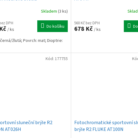
73BC2/1,5
Skladem
(3 ks)
Skla
 bez DPH
560 Kč bez DPH
Do košíku
Do
 Kč
678 Kč
/ ks
/ ks
 černá/žlutá; Povrch: mat; Dioptrie:
Kód:
177755
Kó
ortovní sluneční brýle R2
Fotochromatické sportovní sl
ON AT026H
brýle R2 FLUKE AT100N