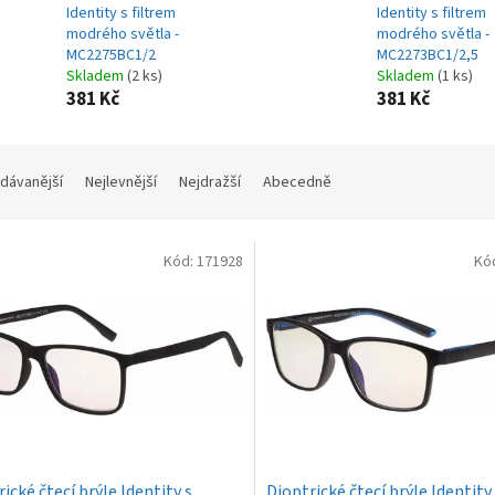
Identity s filtrem
Identity s filtrem
modrého světla -
modrého světla -
MC2275BC1/2
MC2273BC1/2,5
Skladem
(2 ks)
Skladem
(1 ks)
381 Kč
381 Kč
dávanější
Nejlevnější
Nejdražší
Abecedně
Kód:
171928
Kó
ické čtecí brýle Identity s
Dioptrické čtecí brýle Identity