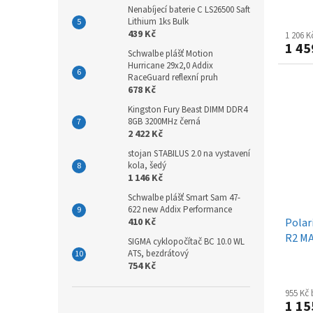
Nenabíjecí baterie C LS26500 Saft
Lithium 1ks Bulk
439 Kč
1 206 
1 45
Schwalbe plášť Motion
Hurricane 29x2,0 Addix
RaceGuard reflexní pruh
678 Kč
Kingston Fury Beast DIMM DDR4
8GB 3200MHz černá
2 422 Kč
stojan STABILUS 2.0 na vystavení
kola, šedý
1 146 Kč
Schwalbe plášť Smart Sam 47-
622 new Addix Performance
Polar
410 Kč
R2 M
SIGMA cyklopočítač BC 10.0 WL
ATS, bezdrátový
754 Kč
955 Kč
1 15