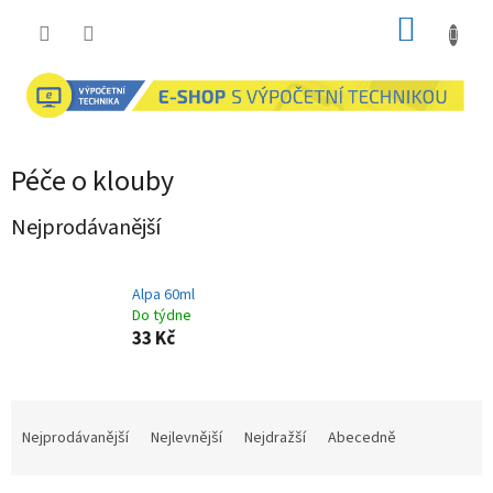
Přejít
NÁKUP
na
obsah
KOŠÍK
Péče o klouby
Nejprodávanější
Alpa 60ml
Do týdne
33 Kč
Ř
a
Nejprodávanější
Nejlevnější
Nejdražší
Abecedně
z
e