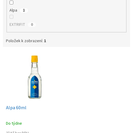
Alpa
1
EXTRIFIT
0
Položek k zobrazení:
1
V
ý
p
i
s
p
r
o
d
Alpa 60ml
u
k
Do týdne
t