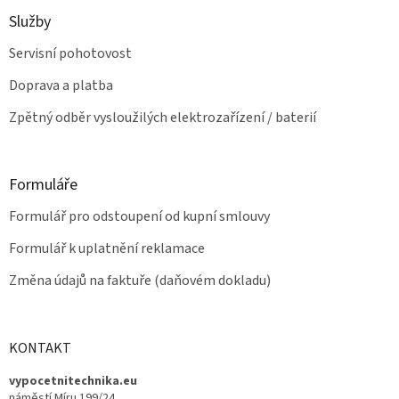
p
Služby
i
s
Servisní pohotovost
u
Doprava a platba
Zpětný odběr vysloužilých elektrozařízení / baterií
Formuláře
Formulář pro odstoupení od kupní smlouvy
Formulář k uplatnění reklamace
Změna údajů na faktuře (daňovém dokladu)
KONTAKT
vypocetnitechnika.eu
náměstí Míru 199/24