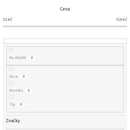
n
Cena
í
p
32
Kč
716
Kč
r
o
d
u
k
t
Na skladě
0
ů
Akce
0
Novinka
0
Tip
0
Značky