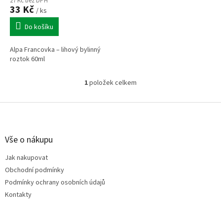
ů
27 Kč bez DPH
33 Kč
/ ks
Do košíku
Alpa Francovka – lihový bylinný
roztok 60ml
1
položek celkem
O
v
l
Z
á
á
d
p
a
a
Vše o nákupu
c
t
í
Jak nakupovat
í
p
Obchodní podmínky
r
v
Podmínky ochrany osobních údajů
k
Kontakty
y
v
ý