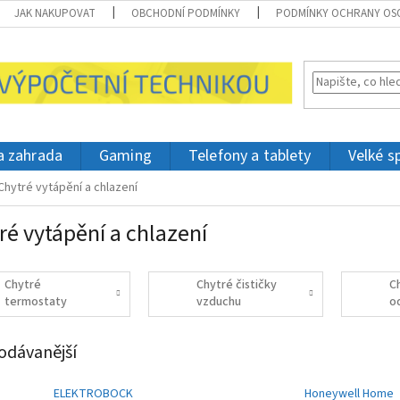
JAK NAKUPOVAT
OBCHODNÍ PODMÍNKY
PODMÍNKY OCHRANY OS
 a zahrada
Gaming
Telefony a tablety
Velké s
Chytré vytápění a chlazení
ré vytápění a chlazení
Chytré
Chytré čističky
C
termostaty
vzduchu
o
v
odávanější
ELEKTROBOCK
Honeywell Home