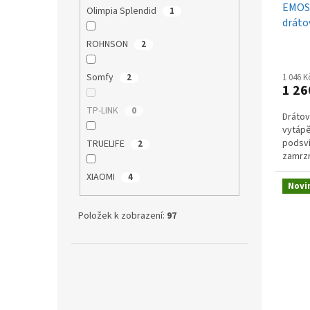
EMOS 
Olimpia Splendid
1
dráto
P56A
ROHNSON
2
Somfy
2
1 046 
1 26
TP-LINK
0
Dráto
vytápě
podsví
TRUELIFE
2
zamrzn
V/bez
XIAOMI
4
Novi
Položek k zobrazení:
97