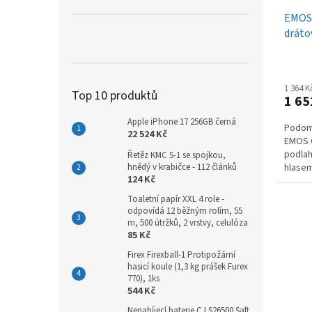
EMOS 
dráto
P56S
1 364 
Top 10 produktů
1 65
Apple iPhone 17 256GB černá
Podomí
22 524 Kč
EMOS 
podlah
Řetěz KMC S-1 se spojkou,
hnědý v krabičce - 112 článků
hlasem
124 Kč
vytápě
Toaletní papír XXL 4 role -
odpovídá 12 běžným rolím, 55
m, 500 útržků, 2 vrstvy, celulóza
85 Kč
Firex Firexball-1 Protipožární
hasicí koule (1,3 kg prášek Furex
770), 1ks
544 Kč
Nenabíjecí baterie C LS26500 Saft