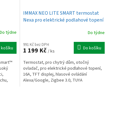
IMMAX NEO LITE SMART termostat
Nexa pro elektrické podlahové topení
Do týdne
Do týdne
991 Kč bez DPH
 košíku
Do košíku
1 199 Kč
/ ks
ASmart™
Termostat, pro chytrý dům, otočný
ysoký
ovladač, pro elektrické podlahové topení,
i,
16A, TFT displej, hlasové ovládání
uchu,
Alexa/Google, Zigbee 3.0, TUYA