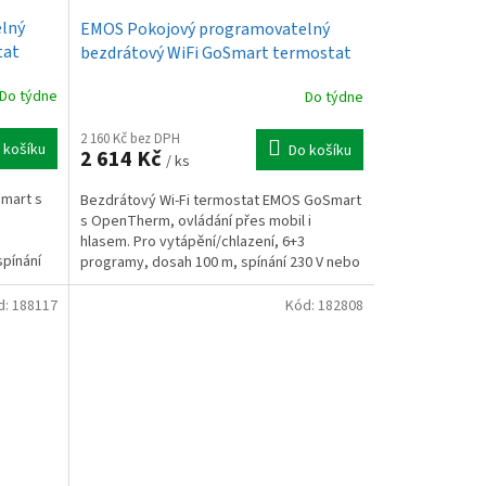
lný
EMOS Pokojový programovatelný
tat
bezdrátový WiFi GoSmart termostat
P56S11
Do týdne
Do týdne
2 160 Kč bez DPH
 košíku
Do košíku
2 614 Kč
/ ks
Smart s
Bezdrátový Wi-Fi termostat EMOS GoSmart
s OpenTherm, ovládání přes mobil i
hlasem. Pro vytápění/chlazení, 6+3
spínání
programy, dosah 100 m, spínání 230 V nebo
beznapěťové.
d:
188117
Kód:
182808