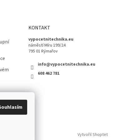
KONTAKT
vypocetnitechnika.eu
upní
náměstí Míru 199/24
795 01 Rýmařov
ace
info@vypocetnitechnika.eu
ovém
608 462 781
Souhlasím
Vytvořil Shoptet