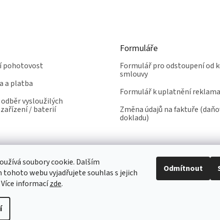
Formuláře
ní pohotovost
Formulář pro odstoupení od k
smlouvy
a a platba
Formulář k uplatnění reklam
odběr vysloužilých
zařízení / baterií
Změna údajů na faktuře (daň
dokladu)
užívá soubory cookie. Dalším
Odmítnout
tohoto webu vyjadřujete souhlas s jejich
 Více informací
zde
.
í
yhrazena.
Upravit nastavení cookies