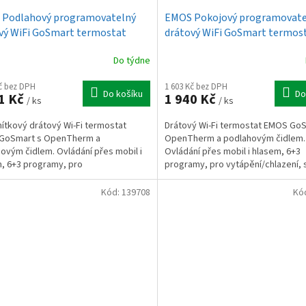
Podlahový programovatelný
EMOS Pokojový programovate
vý WiFi GoSmart termostat
drátový WiFi GoSmart termos
01F
P56S01
Do týdne
Kč bez DPH
1 603 Kč bez DPH
Do košíku
Do
1 Kč
1 940 Kč
/ ks
/ ks
tkový drátový Wi-Fi termostat
Drátový Wi-Fi termostat EMOS Go
GoSmart s OpenTherm a
OpenTherm a podlahovým čidlem.
ovým čidlem. Ovládání přes mobil i
Ovládání přes mobil i hlasem, 6+3
, 6+3 programy, pro
programy, pro vytápění/chlazení, 
ní/chlazení.
230 V nebo beznapěťové.
Kód:
139708
Kó