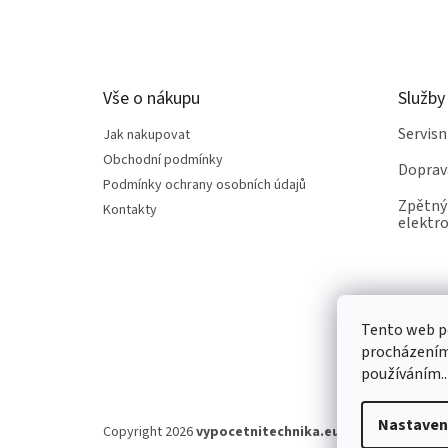
á
p
a
t
Vše o nákupu
Služby
í
Servis
Jak nakupovat
Obchodní podmínky
Doprav
Podmínky ochrany osobních údajů
Zpětný 
Kontakty
elektro
Tento web po
procházením 
používáním..
Nastaven
Copyright 2026
vypocetnitechnika.eu
. Všechna práva v