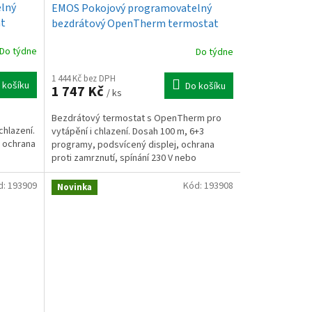
lný
EMOS Pokojový programovatelný
at
bezdrátový OpenTherm termostat
P56A11
Do týdne
Do týdne
1 444 Kč bez DPH
 košíku
Do košíku
1 747 Kč
/ ks
Bezdrátový termostat s OpenTherm pro
chlazení.
vytápění i chlazení. Dosah 100 m, 6+3
, ochrana
programy, podsvícený displej, ochrana
proti zamrznutí, spínání 230 V nebo
beznapěťové.
d:
193909
Kód:
193908
Novinka