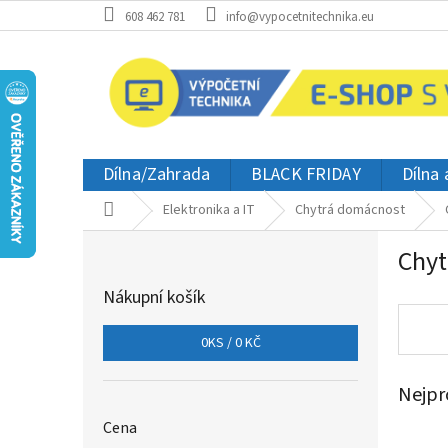
Přejít
608 462 781
info@vypocetnitechnika.eu
na
obsah
Dílna/Zahrada
BLACK FRIDAY
Dílna
Domů
Elektronika a IT
Chytrá domácnost
P
Chyt
o
s
Nákupní košík
t
r
0
KS /
0 KČ
a
n
Nejpr
n
í
Cena
p