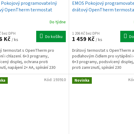
Pokojový programovatelný
EMOS Pokojový programovate
vý OpenTherm termostat
drátový OpenTherm termost
02
P56A01
Do týdne
Kč bez DPH
1 206 Kč bez DPH
Do košíku
Do
6 Kč
1 459 Kč
/ ks
/ ks
vý termostat s OpenTherm pro
Drátový termostat s OpenTherm a
ní i chlazení. 6+3 programy,
podlahovým čidlem pro vytápění i 
cený displej, ochrana proti
6+3 programy, podsvícený displej
utí, napájení 2× AA, spínání 230
proti zamrznutí, spínání 230
napěťové.
V/beznapěťové.
Kód:
193910
Kó
nka
Novinka