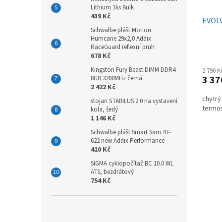
Lithium 1ks Bulk
439 Kč
EVOL
Schwalbe plášť Motion
Hurricane 29x2,0 Addix
RaceGuard reflexní pruh
678 Kč
Kingston Fury Beast DIMM DDR4
2 790 
3 37
8GB 3200MHz černá
2 422 Kč
chytrý
stojan STABILUS 2.0 na vystavení
termo
kola, šedý
1 146 Kč
Schwalbe plášť Smart Sam 47-
622 new Addix Performance
410 Kč
SIGMA cyklopočítač BC 10.0 WL
ATS, bezdrátový
754 Kč