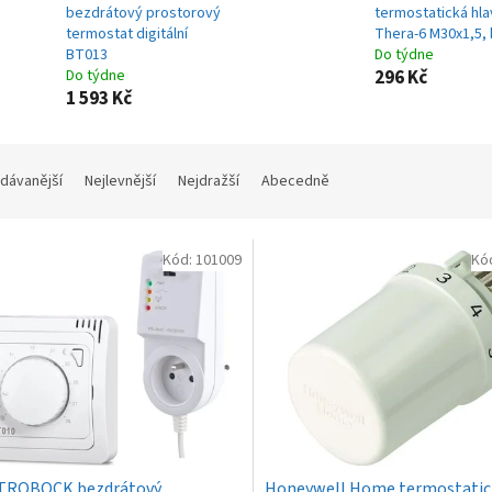
bezdrátový prostorový
termostatická hla
termostat digitální
Thera-6 M30x1,5, 
BT013
Do týdne
Do týdne
296 Kč
1 593 Kč
dávanější
Nejlevnější
Nejdražší
Abecedně
Kód:
101009
Kó
TROBOCK bezdrátový
Honeywell Home termostatic