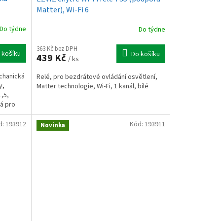
Matter), Wi-Fi 6
Do týdne
Do týdne
363 Kč bez DPH
 košíku
Do košíku
439 Kč
/ ks
chanická
Relé, pro bezdrátové ovládání osvětlení,
y,
Matter technologie, Wi-Fi, 1 kanál, bílé
,5,
ná pro
d:
193912
Kód:
193911
Novinka