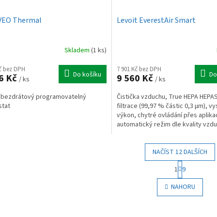
VEO Thermal
Levoit EverestAir Smart
Skladem
(1 ks)
Kč bez DPH
7 901 Kč bez DPH
Do košíku
Do
6 Kč
9 560 Kč
/ ks
/ ks
 bezdrátový programovatelný
Čistička vzduchu, True HEPA HEP
stat
filtrace (99,97 % částic 0,3 µm), v
výkon, chytré ovládání přes aplikac
automatický režim dle kvality vzd
vhodná pro alergiky...
NAČÍST 12 DALŠÍCH
S
1
9
t
O
r
v
NAHORU
á
l
n
á
k
d
o