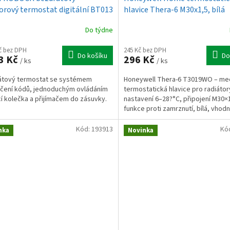
orový termostat digitální BT013
hlavice Thera-6 M30x1,5, bílá
Do týdne
Kč bez DPH
245 Kč bez DPH
Do košíku
Do
3 Kč
296 Kč
/ ks
/ ks
átový termostat se systémem
Honeywell Thera-6 T3019WO – me
čení kódů, jednoduchým ovládáním
termostatická hlavice pro radiátor
 kolečka a přijímačem do zásuvky.
nastavení 6–28?°C, připojení M30×1
funkce proti zamrznutí, bílá, vhod
domácnosti i komerční...
Kód:
193913
Kó
nka
Novinka