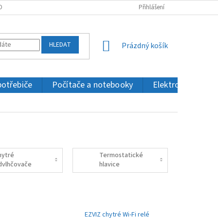
OBNÍCH ÚDAJŮ
KONTAKTY
Přihlášení
HLEDAT
NÁKUPNÍ
Prázdný košík
KOŠÍK
potřebiče
Počítače a notebooky
Elektronika a IT
hytré
Termostatické
dvlhčovače
hlavice
zduchu
EZVIZ chytré Wi-Fi relé