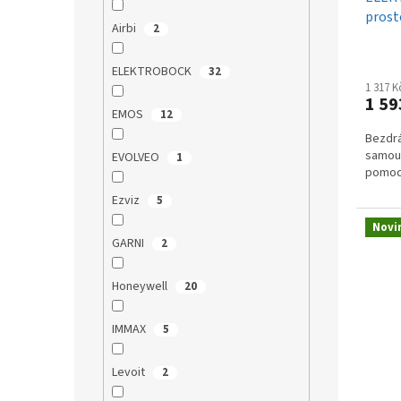
k
prost
t
Airbi
2
ů
ELEKTROBOCK
32
1 317 
1 59
EMOS
12
Bezdr
samou
EVOLVEO
1
pomocí
Ezviz
5
Novi
GARNI
2
Honeywell
20
IMMAX
5
Levoit
2