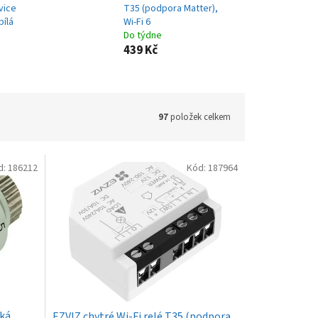
vice
T35 (podpora Matter),
bílá
Wi-Fi 6
Do týdne
439 Kč
97
položek celkem
d:
186212
Kód:
187964
ká
EZVIZ chytré Wi-Fi relé T35 (podpora