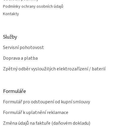
v
Podmínky ochrany osobních údajů
k
Kontakty
y
v
ý
p
Služby
i
s
Servisní pohotovost
u
Doprava a platba
Zpětný odběr vysloužilých elektrozařízení / baterií
Formuláře
Formulář pro odstoupení od kupní smlouvy
Formulář k uplatnění reklamace
Změna údajů na faktuře (daňovém dokladu)