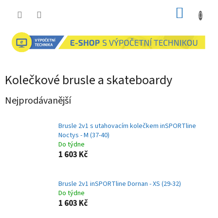
Přejít
NÁKUP
na
obsah
KOŠÍK
Kolečkové brusle a skateboardy
Nejprodávanější
Brusle 2v1 s utahovacím kolečkem inSPORTline
Noctys - M (37-40)
Do týdne
1 603 Kč
Brusle 2v1 inSPORTline Dornan - XS (29-32)
Do týdne
1 603 Kč