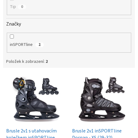
Tip
0
Značky
inSPORTline
2
Položek k zobrazení:
2
V
ý
p
i
s
p
r
o
d
Brusle 2v1 s utahovacím
Brusle 2v1 inSPORTline
u
kolečkem inSPORTline
Dornan - XS (29-32)