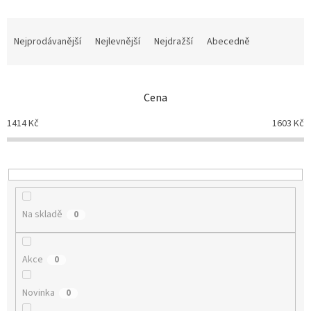
Ř
a
Nejprodávanější
Nejlevnější
Nejdražší
Abecedně
z
e
n
Cena
í
p
1414
Kč
1603
Kč
r
o
d
u
k
t
Na skladě
0
ů
Akce
0
Novinka
0