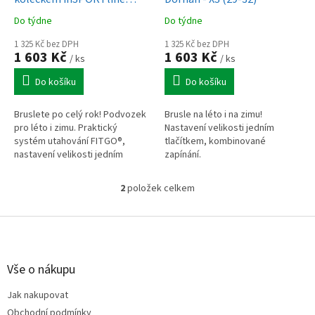
k
Noctys - M (37-40)
Do týdne
Do týdne
t
ů
1 325 Kč bez DPH
1 325 Kč bez DPH
1 603 Kč
1 603 Kč
/ ks
/ ks
Do košíku
Do košíku
Bruslete po celý rok! Podvozek
Brusle na léto i na zimu!
pro léto i zimu. Praktický
Nastavení velikosti jedním
systém utahování FITGO®,
tlačítkem, kombinované
nastavení velikosti jedním
zapínání.
tlačítkem.
2
položek celkem
O
v
l
Z
á
á
d
p
a
a
Vše o nákupu
c
t
í
Jak nakupovat
í
p
Obchodní podmínky
r