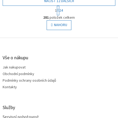
NAČÍST 12 DALŠÍCH
S
1
24
t
O
r
281
položek celkem
v
á
l
NAHORU
n
á
k
o
d
v
Z
a
á
c
á
n
í
p
í
p
a
Vše o nákupu
r
t
v
Jak nakupovat
í
k
Obchodní podmínky
y
v
Podmínky ochrany osobních údajů
ý
Kontakty
p
i
s
u
Služby
Servisní pohotovost