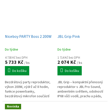
Niceboy PARTY Boss 2 200W
JBL Grip Pink
Do týdne
Do týdne
4 738 Kč bez DPH
1 714 Kč bez DPH
5 733 Kč
2 074 Kč
/ ks
/ ks
Do košíku
Do košíku
Bezdrátový party reproduktor,
JBL Grip – kompaktní přenosný
výkon 200W, výdrž až 8 hodin,
reproduktor s JBL Pro Sound,
funkce powerbanky,
ambientním světlem, odolností
bezdrátový mikrofon součástí
IP68 vůči vodě, prachu a pádu,
balení, True Wireless mód,
výdrží až 14 h s Playtime Boost,
světelné podsvícení, Bluetooth,
Auracast™ pro spojení...
Novinka