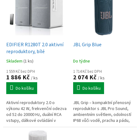
p
i
s
p
r
o
d
EDIFIER R1280T 2.0 aktivní
JBL Grip Blue
u
reproduktory, bílé
k
Skladem
(1 ks)
Do týdne
t
ů
1 559 Kč bez DPH
1 714 Kč bez DPH
1 886 Kč
2 074 Kč
/ ks
/ ks
Do košíku
Do košíku
Aktivní reproduktory 2.0 o
JBL Grip – kompaktní přenosný
výkonu 42 W, frekvenční odezva
reproduktor s JBL Pro Sound,
od 52 do 20000 Hz, duální RCA
ambientním světlem, odolností
vstupy, dálkové ovládání v
IP68 vůči vodě, prachu a pádu,
balení
výdrží až 14 h s Playtime Boost,
Auracast™ pro spojení...