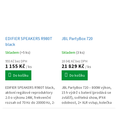
EDIFIER SPEAKERS R980T
JBL PartyBox 720
black
Skladem
(>5 ks)
Skladem
(3 ks)
955 Kč bez DPH
18 041 Kč bez DPH
1 155 Kč
21 829 Kč
/ ks
/ ks
Do košíku
Do košíku
EDIFIER SPEAKERS R980T black,
JBL PartyBox 720 – 800W výkon,
aktivní regálové reproduktory
15 h výdrž s baterií (prodává se
2.0 o výkonu 24W, frekvenční
zvlášť), světelná show, IPX4
rozsah od 70 Hz do 20000 Hz, 2-
odolnost, 2× XLR vstup, kolečka
pásmové, citlivost 85 dB/mW,
+ madlo pro přenos, stereo
duální 3,5mm jack, RCA (cinch)
spárování, Auracast™,...