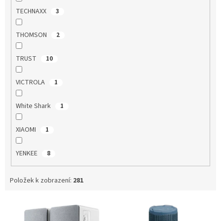
TECHNAXX
3
THOMSON
2
TRUST
10
VICTROLA
1
White Shark
1
XIAOMI
1
YENKEE
8
Položek k zobrazení:
281
V
ý