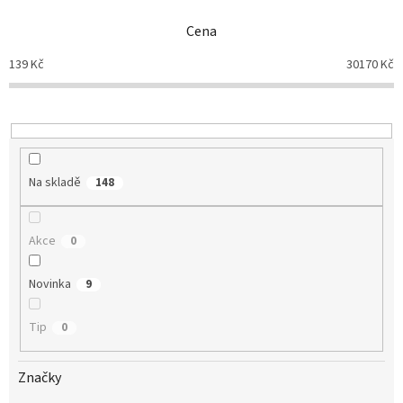
n
Cena
í
p
139
Kč
30170
Kč
r
o
d
u
k
t
Na skladě
148
ů
Akce
0
Novinka
9
Tip
0
Značky