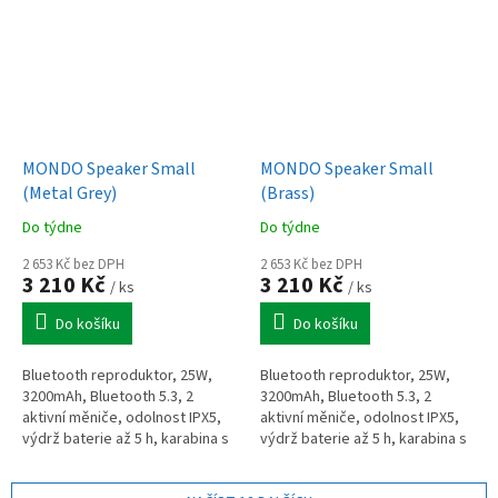
pro větší...
MONDO Speaker Small
MONDO Speaker Small
(Metal Grey)
(Brass)
Do týdne
Do týdne
2 653 Kč bez DPH
2 653 Kč bez DPH
3 210 Kč
3 210 Kč
/ ks
/ ks
Do košíku
Do košíku
Bluetooth reproduktor, 25W,
Bluetooth reproduktor, 25W,
3200mAh, Bluetooth 5.3, 2
3200mAh, Bluetooth 5.3, 2
aktivní měniče, odolnost IPX5,
aktivní měniče, odolnost IPX5,
výdrž baterie až 5 h, karabina s
výdrž baterie až 5 h, karabina s
popruhem, šedý
popruhem, mosaz