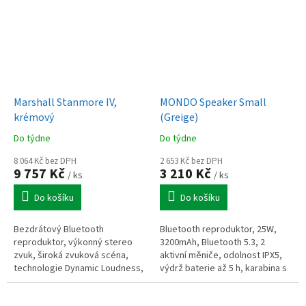
3,5 mm +...
Marshall Stanmore IV,
MONDO Speaker Small
krémový
(Greige)
Do týdne
Do týdne
8 064 Kč bez DPH
2 653 Kč bez DPH
9 757 Kč
3 210 Kč
/ ks
/ ks
Do košíku
Do košíku
Bezdrátový Bluetooth
Bluetooth reproduktor, 25W,
reproduktor, výkonný stereo
3200mAh, Bluetooth 5.3, 2
zvuk, široká zvuková scéna,
aktivní měniče, odolnost IPX5,
technologie Dynamic Loudness,
výdrž baterie až 5 h, karabina s
hluboké basy a čisté výšky,
popruhem, béžový
kabelové audio vstupy, vhodný