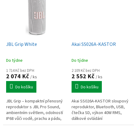
JBL Grip White
Akai SS026A-KASTOR
Do týdne
Do týdne
1 714 Kč bez DPH
2 109 Kč bez DPH
2 074 Kč
2 552 Kč
/ ks
/ ks
Do košíku
Do košíku
JBL Grip – kompaktní přenosný
Akai SS026A-KASTOR sloupový
reproduktor s JBL Pro Sound,
reproduktor, Bluetooth, USB,
ambientním světlem, odolností
čtečka SD, výkon 40W RMS,
IP68 vůči vodě, prachu a pádu,
dálkové ovládání
výdrží až 14 h s Playtime Boost,
Auracast™ pro spojení...