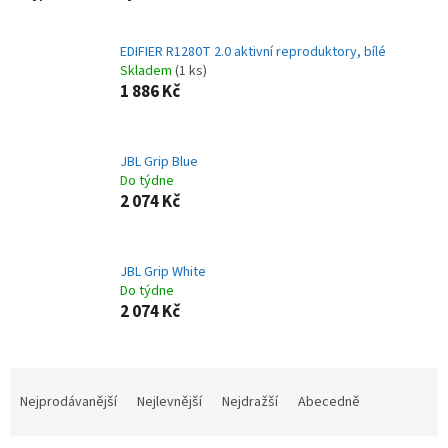
EDIFIER R1280T 2.0 aktivní reproduktory, bílé
Skladem
(1 ks)
1 886 Kč
JBL Grip Blue
Do týdne
2 074 Kč
JBL Grip White
Do týdne
2 074 Kč
Ř
a
Nejprodávanější
Nejlevnější
Nejdražší
Abecedně
z
e