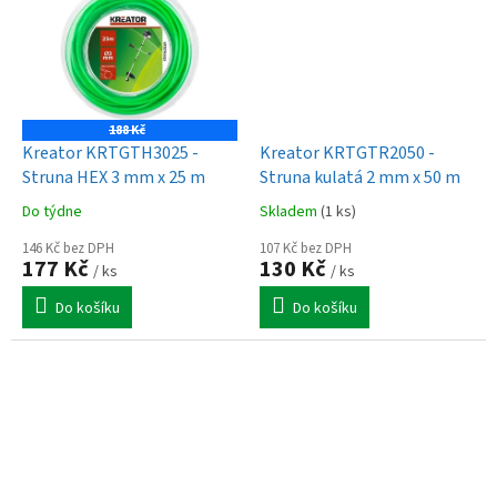
188 Kč
Kreator KRTGTH3025 -
Kreator KRTGTR2050 -
Struna HEX 3 mm x 25 m
Struna kulatá 2 mm x 50 m
Do týdne
Skladem
(1 ks)
146 Kč bez DPH
107 Kč bez DPH
177 Kč
130 Kč
/ ks
/ ks
Do košíku
Do košíku