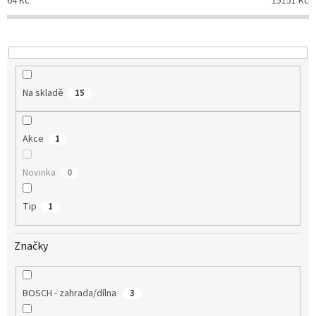
64
Kč
15151
Kč
r
o
d
u
k
t
Na skladě
15
ů
Akce
1
Novinka
0
Tip
1
Značky
BOSCH - zahrada/dílna
3