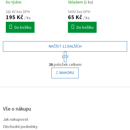
Do týdne
Skladem
(1 ks)
161 Kč bez DPH
54 Kč bez DPH
195 Kč
65 Kč
/ ks
/ ks
Do košíku
Do košíku
NAČÍST 12 DALŠÍCH
S
1
3
t
O
r
26
položek celkem
v
á
l
NAHORU
n
á
k
o
d
v
Z
a
á
c
á
n
í
p
í
p
a
Vše o nákupu
r
t
v
Jak nakupovat
í
k
Obchodní podmínky
y