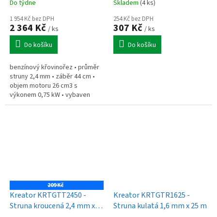
Do týdne
Skladem
(4 ks)
1 954 Kč bez DPH
254 Kč bez DPH
2 364 Kč
307 Kč
/ ks
/ ks
Do košíku
Do košíku
benzínový křovinořez • průměr
struny 2,4 mm • záběr 44 cm •
objem motoru 26 cm3 s
výkonem 0,75 kW • vybaven
inovativním systémem
TWIST&GO strunové hlavy
209 Kč
Kreator KRTGTT2450 -
Kreator KRTGTR1625 -
Struna kroucená 2,4 mm x
Struna kulatá 1,6 mm x 25 m
50 m