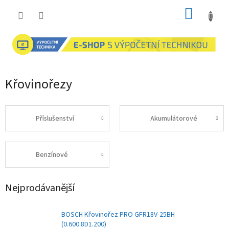
Přejít
NÁKUP
na
obsah
KOŠÍK
Křovinořezy
Příslušenství
Akumulátorové
Benzínové
Nejprodávanější
BOSCH Křovinořez PRO GFR18V-25BH
(0.600.8D1.200)