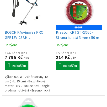
p
i
s
p
r
o
230 Kč
d
BOSCH Křovinořez PRO
Kreator KRTGTR3050 -
u
GFR18V-25BH
Struna kulatá 3 mm x 50 m
k
(0.600.8D1.200)
Do týdne
Do týdne
t
ů
6 442 Kč bez DPH
177 Kč bez DPH
7 795 Kč
214 Kč
/ ks
/ ks
Do košíku
Do košíku
Výkon 600 W • Záběr struny 40
cm (nůž 25 cm) • Bezuhlíkový
motor 18 V • Funkce Anti-Tangle
proti namotávání • Ergonomická
řídítka • Krytí IPX1 • Hmotnost 5
kg • Bez aku