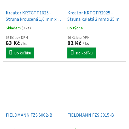
Kreator KRTGTT1625 -
Kreator KRTGTR2025 -
Struna kroucená 1,6 mm x
Struna kulatá 2 mm x 25 m
25 m
Skladem
(3 ks)
Do týdne
69 Kč bez DPH
76 Kč bez DPH
83 Kč
92 Kč
/ ks
/ ks
Do košíku
Do košíku
FIELDMANN FZS 5002-B
FIELDMANN FZS 3015-B