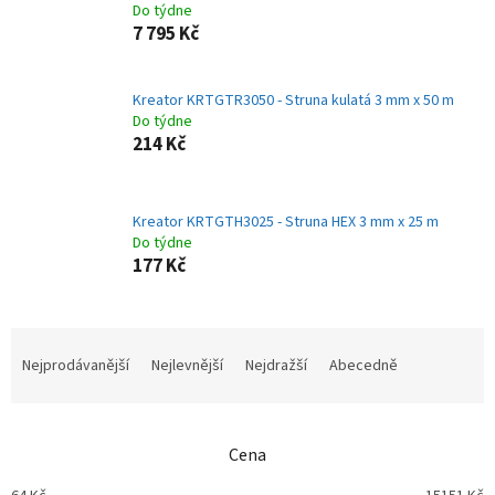
Do týdne
7 795 Kč
Kreator KRTGTR3050 - Struna kulatá 3 mm x 50 m
Do týdne
214 Kč
Kreator KRTGTH3025 - Struna HEX 3 mm x 25 m
Do týdne
177 Kč
Ř
a
Nejprodávanější
Nejlevnější
Nejdražší
Abecedně
z
e
n
Cena
í
p