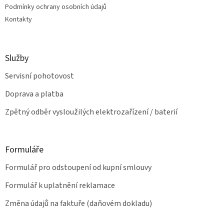
v
Podmínky ochrany osobních údajů
ý
Kontakty
p
i
s
u
Služby
Servisní pohotovost
Doprava a platba
Zpětný odběr vysloužilých elektrozařízení / baterií
Formuláře
Formulář pro odstoupení od kupní smlouvy
Formulář k uplatnění reklamace
Změna údajů na faktuře (daňovém dokladu)