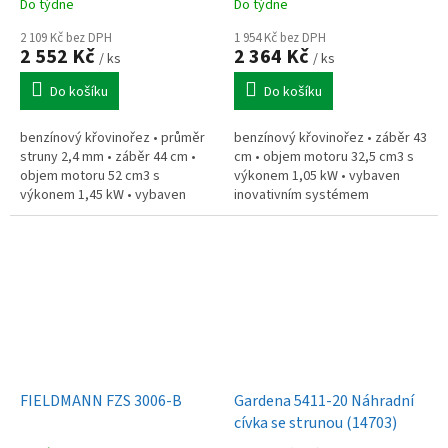
Do týdne
Do týdne
2 109 Kč bez DPH
1 954 Kč bez DPH
2 552 Kč
2 364 Kč
/ ks
/ ks
Do košíku
Do košíku
benzínový křovinořez • průměr
benzínový křovinořez • záběr 43
struny 2,4 mm • záběr 44 cm •
cm • objem motoru 32,5 cm3 s
objem motoru 52 cm3 s
výkonem 1,05 kW • vybaven
výkonem 1,45 kW • vybaven
inovativním systémem
inovativním systémem
TWIST&GO strunové hlavy
TWIST&GO strunové hlavy
FIELDMANN FZS 3006-B
Gardena 5411-20 Náhradní
cívka se strunou (14703)