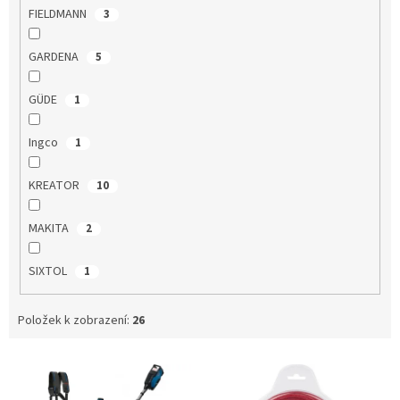
FIELDMANN
3
GARDENA
5
GÜDE
1
Ingco
1
KREATOR
10
MAKITA
2
SIXTOL
1
Položek k zobrazení:
26
V
ý