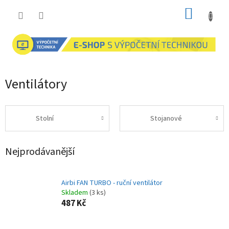
Přejít
NÁKUP
na
obsah
KOŠÍK
Ventilátory
Stolní
Stojanové
Nejprodávanější
Airbi FAN TURBO - ruční ventilátor
Skladem
(3 ks)
487 Kč