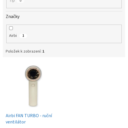
Tip
0
Značky
Airbi
1
Položek k zobrazení:
1
V
ý
p
i
s
p
r
o
d
Airbi FAN TURBO - ruční
u
ventilátor