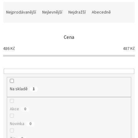
Ř
a
Nejprodávanější
Nejlevnější
Nejdražší
Abecedně
z
e
n
Cena
í
p
486
Kč
487
Kč
r
o
d
u
k
t
Na skladě
1
ů
Akce
0
Novinka
0