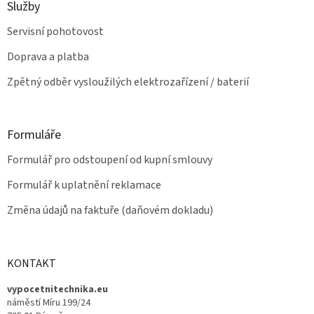
Služby
i
s
Servisní pohotovost
u
Doprava a platba
Zpětný odběr vysloužilých elektrozařízení / baterií
Formuláře
Formulář pro odstoupení od kupní smlouvy
Formulář k uplatnění reklamace
Změna údajů na faktuře (daňovém dokladu)
KONTAKT
vypocetnitechnika.eu
náměstí Míru 199/24