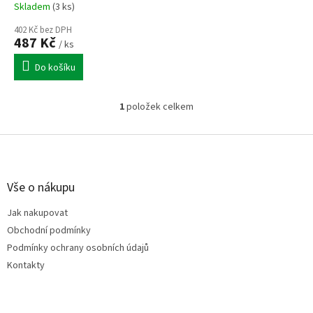
k
Skladem
(3 ks)
t
ů
402 Kč bez DPH
487 Kč
/ ks
Do košíku
1
položek celkem
O
v
l
Z
á
á
d
p
a
a
Vše o nákupu
c
t
í
Jak nakupovat
í
p
Obchodní podmínky
r
v
Podmínky ochrany osobních údajů
k
Kontakty
y
v
ý
p