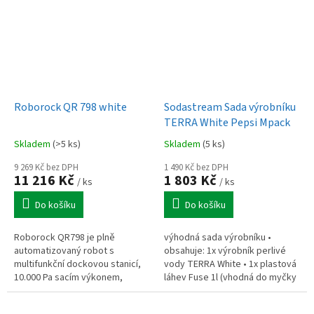
HyperOS 3,...
Roborock QR 798 white
Sodastream Sada výrobníku
TERRA White Pepsi Mpack
Skladem
(>5 ks)
Skladem
(5 ks)
9 269 Kč bez DPH
1 490 Kč bez DPH
11 216 Kč
1 803 Kč
/ ks
/ ks
Do košíku
Do košíku
Roborock QR798 je plně
výhodná sada výrobníku •
automatizovaný robot s
obsahuje: 1x výrobník perlivé
multifunkční dockovou stanicí,
vody TERRA White • 1x plastová
10.000 Pa sacím výkonem,
láhev Fuse 1l (vhodná do myčky
automatickým čištěním a
nádobí) • 1x bombička s CO2
sušením mopů, autonomním
(růžová) • 1x sirup s příchutí...