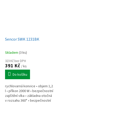
Sencor SWK 1231BK
Skladem
(3 ks)
323 Kč bez DPH
391 Kč
/ ks
Do košíku
rychlovarná konvice • objem 1,2
l • příkon 2000 W • bezpečnostní
zajištění víka • základna otočná
v rozsahu 360° • bezpečnostní
ochrana proti zapnutí bez vody •
ochrana proti...