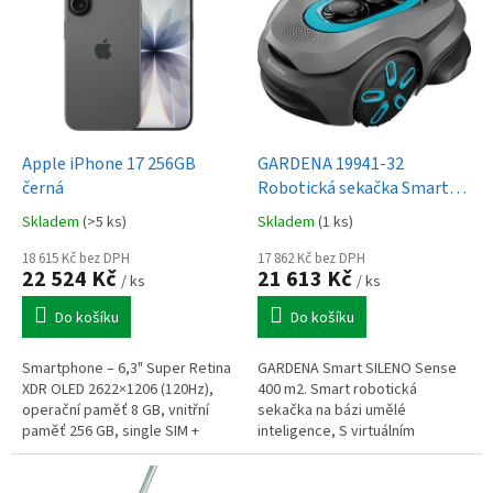
č
e
t
n
í
t
Apple iPhone 17 256GB
GARDENA 19941-32
e
černá
Robotická sekačka Smart
SILENO Sense 400 m2
c
Skladem
(>5 ks)
Skladem
(1 ks)
h
18 615 Kč bez DPH
17 862 Kč bez DPH
n
22 524 Kč
21 613 Kč
/ ks
/ ks
i
Do košíku
Do košíku
k
o
Smartphone – 6,3" Super Retina
GARDENA Smart SILENO Sense
XDR OLED 2622×1206 (120Hz),
400 m2. Smart robotická
u
operační paměť 8 GB, vnitřní
sekačka na bázi umělé
paměť 256 GB, single SIM +
inteligence, S virtuálním
eSIM, procesor Apple A19,
vodičem.
fotoaparát: 48Mpx hlavní +