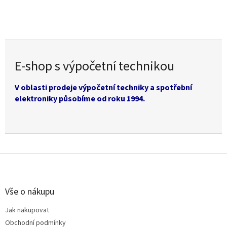
E-shop s výpočetní technikou
V oblasti prodeje výpočetní techniky a spotřební
elektroniky působíme od roku 1994.
Z
á
p
a
Vše o nákupu
t
Jak nakupovat
í
Obchodní podmínky