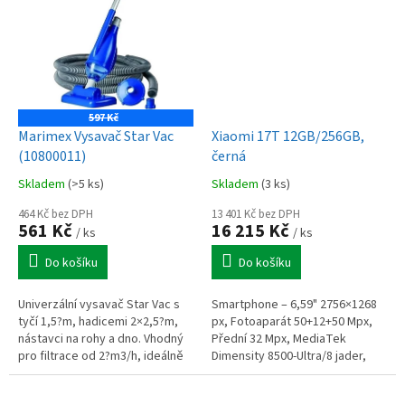
48Mpx...
597 Kč
Marimex Vysavač Star Vac
Xiaomi 17T 12GB/256GB,
(10800011)
černá
Skladem
(>5 ks)
Skladem
(3 ks)
464 Kč bez DPH
13 401 Kč bez DPH
561 Kč
16 215 Kč
/ ks
/ ks
Do košíku
Do košíku
Univerzální vysavač Star Vac s
Smartphone – 6,59" 2756×1268
tyčí 1,5?m, hadicemi 2×2,5?m,
px, Fotoaparát 50+12+50 Mpx,
nástavci na rohy a dno. Vhodný
Přední 32 Mpx, MediaTek
pro filtrace od 2?m3/h, ideálně
Dimensity 8500-Ultra/8 jader,
4–6?m3/h.
RAM 12 GB, Úložiště 256 GB,
Baterie 6500 mAh, Android