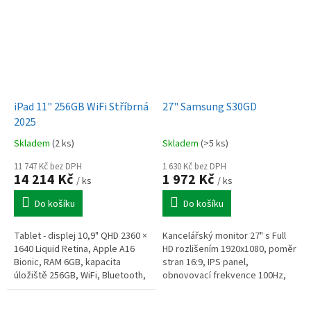
vysypáváním prachu, LiDAR...
iPad 11" 256GB WiFi Stříbrná
27" Samsung S30GD
2025
Skladem
(2 ks)
Skladem
(>5 ks)
11 747 Kč bez DPH
1 630 Kč bez DPH
14 214 Kč
1 972 Kč
/ ks
/ ks
Do košíku
Do košíku
Tablet - displej 10,9" QHD 2360 ×
Kancelářský monitor 27" s Full
1640 Liquid Retina, Apple A16
HD rozlišením 1920x1080, poměr
Bionic, RAM 6GB, kapacita
stran 16:9, IPS panel,
úložiště 256GB, WiFi, Bluetooth,
obnovovací frekvence 100Hz,
GPS, zadní fotoaparát 12 Mpx
odezva 5ms (GTG), HDMI, D-Sub,
(f/1,8), přední...
věrné podání barev, Eye Saver...