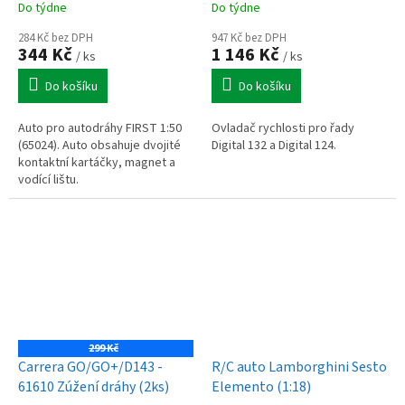
Do týdne
Do týdne
284 Kč bez DPH
947 Kč bez DPH
344 Kč
1 146 Kč
/ ks
/ ks
Do košíku
Do košíku
Auto pro autodráhy FIRST 1:50
Ovladač rychlosti pro řady
(65024). Auto obsahuje dvojité
Digital 132 a Digital 124.
kontaktní kartáčky, magnet a
vodící lištu.
299 Kč
Carrera GO/GO+/D143 -
R/C auto Lamborghini Sesto
61610 Zúžení dráhy (2ks)
Elemento (1:18)