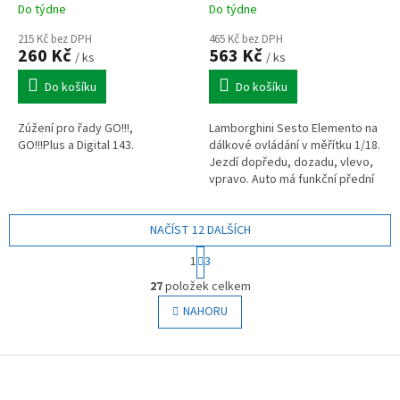
Do týdne
Do týdne
215 Kč bez DPH
465 Kč bez DPH
260 Kč
563 Kč
/ ks
/ ks
Do košíku
Do košíku
Zúžení pro řady GO!!!,
Lamborghini Sesto Elemento na
GO!!!Plus a Digital 143.
dálkové ovládání v měřítku 1/18.
Jezdí dopředu, dozadu, vlevo,
vpravo. Auto má funkční přední
světla. Velmi kvalitní zpracování
a jízdní vlastnosti.
NAČÍST 12 DALŠÍCH
S
1
3
t
O
r
27
položek celkem
v
á
l
NAHORU
n
á
k
o
d
v
Z
a
á
c
á
n
í