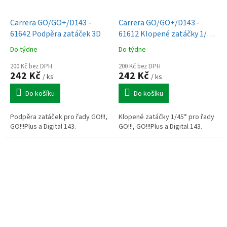
Carrera GO/GO+/D143 -
Carrera GO/GO+/D143 -
61642 Podpěra zatáček 3D
61612 Klopené zatáčky 1/45
(4ks)
Do týdne
Do týdne
200 Kč bez DPH
200 Kč bez DPH
242 Kč
242 Kč
/ ks
/ ks
Do košíku
Do košíku
Podpěra zatáček pro řady GO!!!,
Klopené zatáčky 1/45° pro řady
GO!!!Plus a Digital 143.
GO!!!, GO!!!Plus a Digital 143.