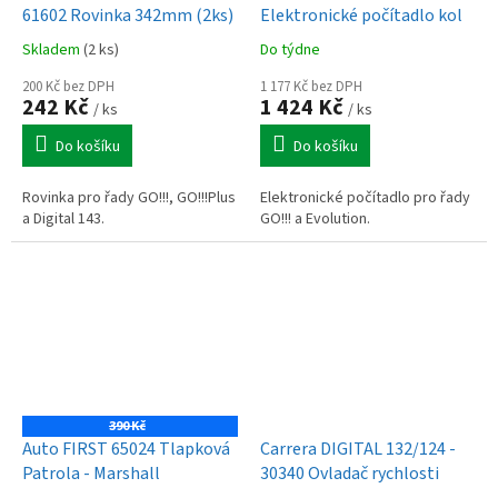
61602 Rovinka 342mm (2ks)
Elektronické počítadlo kol
Skladem
(2 ks)
Do týdne
200 Kč bez DPH
1 177 Kč bez DPH
242 Kč
1 424 Kč
/ ks
/ ks
Do košíku
Do košíku
Rovinka pro řady GO!!!, GO!!!Plus
Elektronické počítadlo pro řady
a Digital 143.
GO!!! a Evolution.
390 Kč
Auto FIRST 65024 Tlapková
Carrera DIGITAL 132/124 -
Patrola - Marshall
30340 Ovladač rychlosti