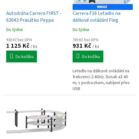
u
o
k
990 Kč
d
t
Autodráha Carrera FIRST -
Carrera F16 Letadlo na
u
ů
63043 Prasátko Peppa
dálkové ovládání Fleg
k
Do týdne
Do týdne
t
ů
930 Kč bez DPH
769 Kč bez DPH
1 125 Kč
931 Kč
/ ks
/ ks
Do košíku
Do košíku
Letadlo na dálkové ovládání na
frekvenci 2.4GHz. Dosah až 40
m, s podvozkem, nabíjení přes
USB