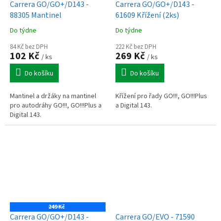
Carrera GO/GO+/D143 -
Carrera GO/GO+/D143 -
88305 Mantinel
61609 Křížení (2ks)
Do týdne
Do týdne
84 Kč bez DPH
222 Kč bez DPH
102 Kč
269 Kč
/ ks
/ ks
Do košíku
Do košíku
Mantinel a držáky na mantinel
Křížení pro řady GO!!!, GO!!!Plus
pro autodráhy GO!!!, GO!!!Plus a
a Digital 143.
Digital 143.
249 Kč
Carrera GO/GO+/D143 -
Carrera GO/EVO - 71590