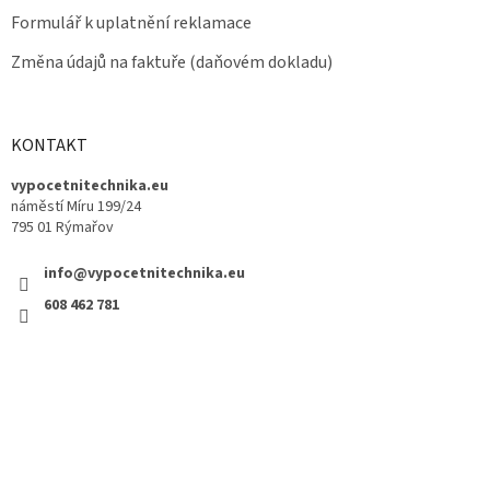
Formulář k uplatnění reklamace
Změna údajů na faktuře (daňovém dokladu)
KONTAKT
vypocetnitechnika.eu
náměstí Míru 199/24
795 01 Rýmařov
info@vypocetnitechnika.eu
608 462 781