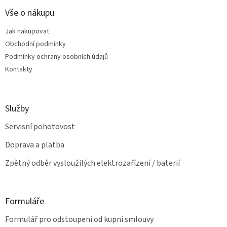
p
í
p
a
Vše o nákupu
r
t
v
Jak nakupovat
í
k
Obchodní podmínky
y
v
Podmínky ochrany osobních údajů
ý
Kontakty
p
i
s
u
Služby
Servisní pohotovost
Doprava a platba
Zpětný odběr vysloužilých elektrozařízení / baterií
Formuláře
Formulář pro odstoupení od kupní smlouvy