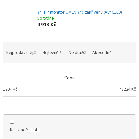
34" HP monitor OMEN 34c zakřivený (AV4C1E9)
Do týdne
9 913 Kč
Ř
a
Nejprodávanější
Nejlevnější
Nejdražší
Abecedně
z
e
n
Cena
í
p
1704
Kč
48224
Kč
r
o
d
u
k
t
Na skladě
14
ů