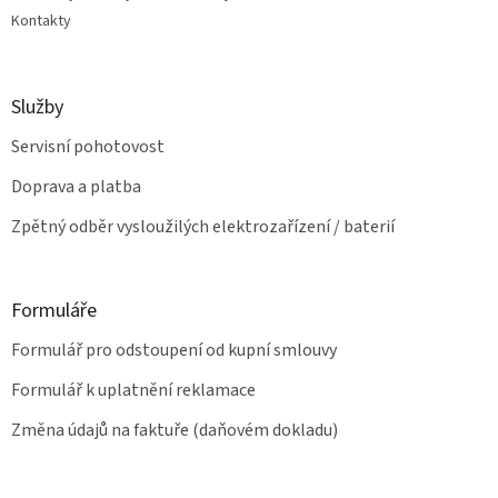
ý
Kontakty
p
i
s
u
Služby
Servisní pohotovost
Doprava a platba
Zpětný odběr vysloužilých elektrozařízení / baterií
Formuláře
Formulář pro odstoupení od kupní smlouvy
Formulář k uplatnění reklamace
Změna údajů na faktuře (daňovém dokladu)