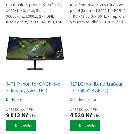
LED monitor, prohnutý, 34", IPS,
Rozlišení 3840 × 2160 (4K) • VA
3440×1440, 21:9, 5ms,
panel (kontrast 3000:1) • HDR10
300cd/m2, 1000:1, 2× HDMI,
+ DCI-P3 90 % • 60 Hz • Repro 2×
DisplayPort, USB-C, 4× USB, LAN,
5 W (MaxxAudio) • 2× HDMI / 1×
KVM, repro, en. tř. F
DP • Pivot (90°) • Nastavitelná
výška (110 mm) •...
34" HP monitor OMEN 34c
32" LG monitor UltraGear
zakřivený (AV4C1E9)
(32G600A-B.AEUQ)
Do týdne
Skladem
(4 ks)
8 193 Kč bez DPH
3 736 Kč bez DPH
9 913 Kč
4 520 Kč
/ ks
/ ks
Do košíku
Do košíku