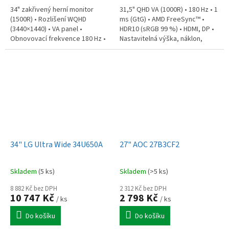
34" zakřivený herní monitor
31,5" QHD VA (1000R) • 180 Hz • 1
(1500R) • Rozlišení WQHD
ms (GtG) • AMD FreeSync™ •
(3440×1440) • VA panel •
HDR10 (sRGB 99 %) • HDMI, DP •
Obnovovací frekvence 180 Hz •
Nastavitelná výška, náklon,
Odezva 1 ms MPRT • AMD
swivel • VESA 100×100 • Balení:
FreeSync Premium • VESA
monitor, DP a HDMI kabel,...
DisplayHDR 400 •...
34" LG Ultra Wide 34U650A
27" AOC 27B3CF2
Skladem
(5 ks)
Skladem
(>5 ks)
8 882 Kč bez DPH
2 312 Kč bez DPH
10 747 Kč
2 798 Kč
/ ks
/ ks
Do košíku
Do košíku