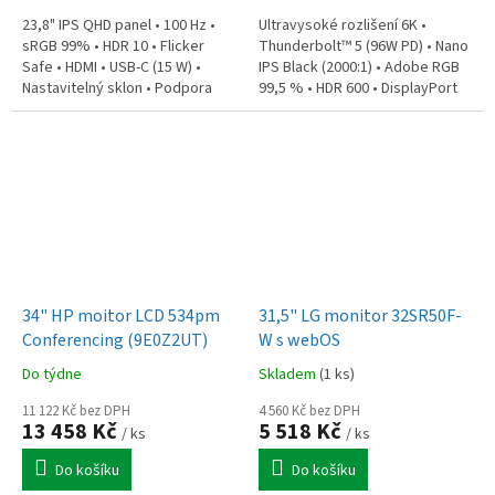
23,8" IPS QHD panel • 100 Hz •
Ultravysoké rozlišení 6K •
sRGB 99% • HDR 10 • Flicker
Thunderbolt™ 5 (96W PD) • Nano
Safe • HDMI • USB-C (15 W) •
IPS Black (2000:1) • Adobe RGB
Nastavitelný sklon • Podpora
99,5 % • HDR 600 • DisplayPort
VESA • Balení: stojan, adaptér s
2.1 & HDMI 2.1 • Plná ergonomie
kabelem, HDMI kabel, šrouby
& Pivot • Daisy...
34" HP moitor LCD 534pm
31,5" LG monitor 32SR50F-
Conferencing (9E0Z2UT)
W s webOS
Do týdne
Skladem
(1 ks)
11 122 Kč bez DPH
4 560 Kč bez DPH
13 458 Kč
5 518 Kč
/ ks
/ ks
Do košíku
Do košíku