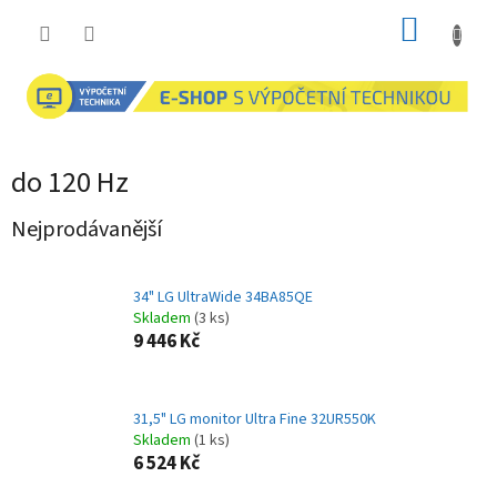
Přejít
NÁKUP
na
obsah
KOŠÍK
do 120 Hz
Nejprodávanější
34" LG UltraWide 34BA85QE
Skladem
(3 ks)
9 446 Kč
31,5" LG monitor Ultra Fine 32UR550K
Skladem
(1 ks)
6 524 Kč