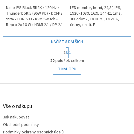
Nano IPS Black 5K2K • 120 Hz •
LED monitor, herní, 24,5", IPS,
Thunderbolt 5 (96W PD) • DCI-P3
1920×1080, 16:9, 144Hz, 1ms,
99% • HDR 600 • KVM Switch •
300cd/m2, 1× HDMI, 1× VGA,
Repro 2x 10 W • HDMI 2.1 / DP 2.1
černý, en. tř. E
• LAN • Nastavitelná výška •
Hmotnost 14,1 kg
NAČÍST 8 DALŠÍCH
S
1
2
t
O
r
20
položek celkem
v
á
l
NAHORU
n
á
k
o
d
v
Z
a
á
c
á
n
í
p
í
p
a
Vše o nákupu
r
t
v
Jak nakupovat
í
k
Obchodní podmínky
y
v
Podmínky ochrany osobních údajů