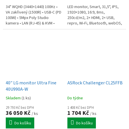
34" WQHD (3440×1440) 100Hz •
LED monitor, Smart, 31,5", IPS,
VA zakřivený (1500R) • USB-C (PD
1920×1080, 16:9, 8ms,
100W) • 5Mpx Poly Studio
250cd/m2, 2× HDMI, 2× USB,
kamera • LAN (RJ-45) & KVM •
repro, Wi-Fi, Bluetooth, webOS,
Repro 4x 3W • HDMI, DP •
en. tř. E, bílý
Výškově stavitelný • Eye Ease
•...
40" LG monitor Ultra Fine
ASRock Challenger CL25FFB
40U990A-W
Skladem
(1 ks)
Do týdne
29 793 Kč bez DPH
1 408 Kč bez DPH
36 050 Kč
1 704 Kč
/ ks
/ ks
Do košíku
Do košíku