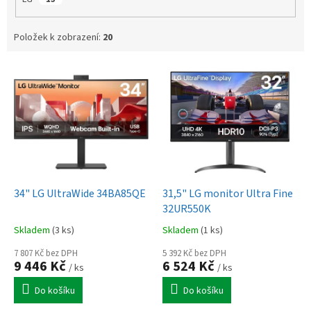
Položek k zobrazení:
20
V
ý
p
i
s
p
r
o
d
34" LG UltraWide 34BA85QE
31,5" LG monitor Ultra Fine
u
32UR550K
k
Skladem
(3 ks)
Skladem
(1 ks)
t
ů
7 807 Kč bez DPH
5 392 Kč bez DPH
9 446 Kč
6 524 Kč
/ ks
/ ks
Do košíku
Do košíku