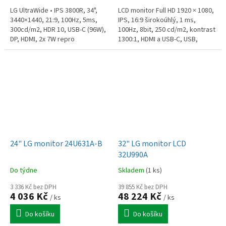
LG UltraWide • IPS 3800R, 34",
LCD monitor Full HD 1920 × 1080,
3440×1440, 21:9, 100Hz, 5ms,
IPS, 16:9 širokoúhlý, 1 ms,
300cd/m2, HDR 10, USB-C (96W),
100Hz, 8bit, 250 cd/m2, kontrast
DP, HDMI, 2x 7W repro
1300:1, HDMI a USB-C, USB,
sluchátkový výstup,
nastavitelná výška, antireflexní...
24" LG monitor 24U631A-B
32" LG monitor LCD
32U990A
Do týdne
Skladem
(1 ks)
3 336 Kč bez DPH
39 855 Kč bez DPH
4 036 Kč
48 224 Kč
/ ks
/ ks
Do košíku
Do košíku