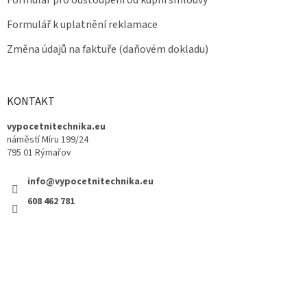
Formulář pro odstoupení od kupní smlouvy
Formulář k uplatnění reklamace
Změna údajů na faktuře (daňovém dokladu)
KONTAKT
vypocetnitechnika.eu
náměstí Míru 199/24
795 01 Rýmařov
info@vypocetnitechnika.eu
608 462 781