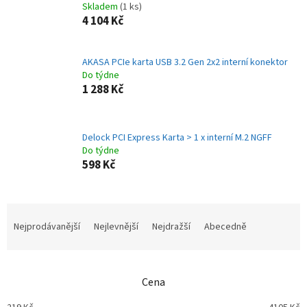
Skladem
(1 ks)
4 104 Kč
AKASA PCIe karta USB 3.2 Gen 2x2 interní konektor
Do týdne
1 288 Kč
Delock PCI Express Karta > 1 x interní M.2 NGFF
Do týdne
598 Kč
Ř
a
Nejprodávanější
Nejlevnější
Nejdražší
Abecedně
z
e
n
Cena
í
p