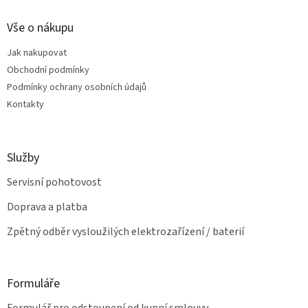
n
í
p
í
p
a
Vše o nákupu
r
t
v
Jak nakupovat
í
k
Obchodní podmínky
y
v
Podmínky ochrany osobních údajů
ý
Kontakty
p
i
s
u
Služby
Servisní pohotovost
Doprava a platba
Zpětný odběr vysloužilých elektrozařízení / baterií
Formuláře