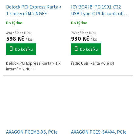
Delock PCI Express Karta >
ICY BOX IB-PCI1901-C32
1 x interní M.2 NGFF
USB Type-C PCIe controller
card
Do týdne
Do týdne
494 Kč bez DPH
769 Kč bez DPH
598 Kč
930 Kč
/ ks
/ ks
Do košíku
Do košíku
Delock PCI Express Karta > 1 x
řadič USB, karta PCIe x4
interní M.2 NGFF
AXAGON PCEM2-XS, PCIe
AXAGON PCES-SA4X4, PCIe