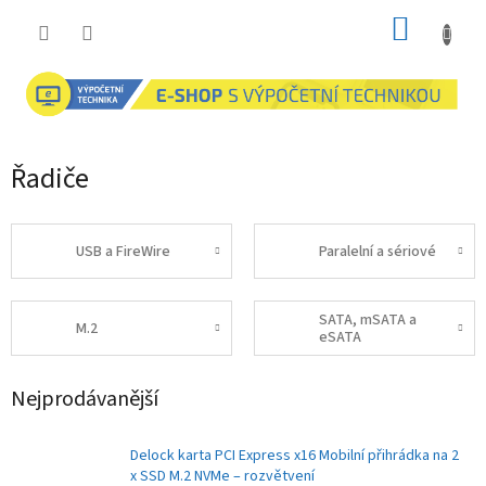
Přejít
NÁKUP
na
obsah
KOŠÍK
Řadiče
USB a FireWire
Paralelní a sériové
SATA, mSATA a
M.2
eSATA
Nejprodávanější
Delock karta PCI Express x16 Mobilní přihrádka na 2
x SSD M.2 NVMe – rozvětvení