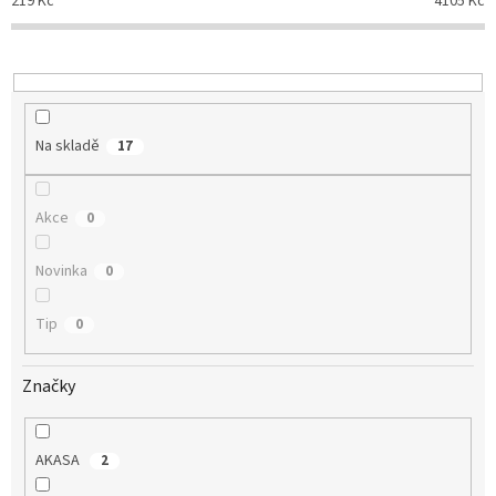
219
Kč
4105
Kč
r
o
d
u
k
t
Na skladě
17
ů
Akce
0
Novinka
0
Tip
0
Značky
AKASA
2