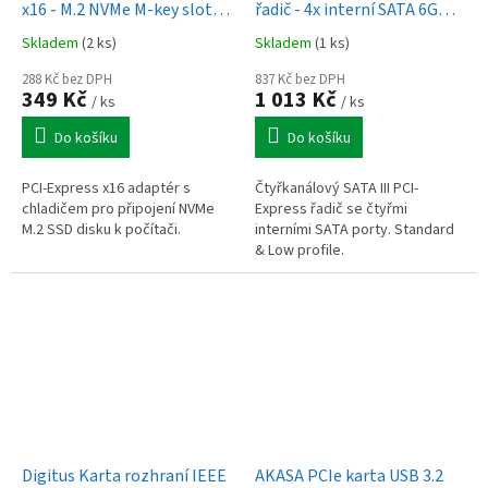
x16 - M.2 NVMe M-key slot
řadič - 4x interní SATA 6G
adaptér, kryt s chladičem
port, ASM1164, SP & LP
Skladem
(2 ks)
Skladem
(1 ks)
pro pasivní chlazení
288 Kč bez DPH
837 Kč bez DPH
349 Kč
1 013 Kč
/ ks
/ ks
Do košíku
Do košíku
PCI-Express x16 adaptér s
Čtyřkanálový SATA III PCI-
chladičem pro připojení NVMe
Express řadič se čtyřmi
M.2 SSD disku k počítači.
interními SATA porty. Standard
& Low profile.
Digitus Karta rozhraní IEEE
AKASA PCIe karta USB 3.2