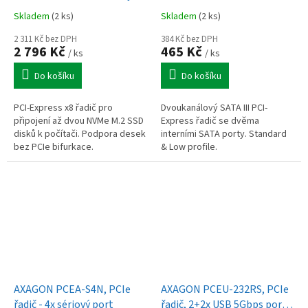
slot, RAID, podpora desek
port, JMB582, SP & LP
Skladem
(2 ks)
Skladem
(2 ks)
bez bifurkace, vč. LP
2 311 Kč bez DPH
384 Kč bez DPH
2 796 Kč
465 Kč
/ ks
/ ks
Do košíku
Do košíku
PCI-Express x8 řadič pro
Dvoukanálový SATA III PCI-
připojení až dvou NVMe M.2 SSD
Express řadič se dvěma
disků k počítači. Podpora desek
interními SATA porty. Standard
bez PCIe bifurkace.
& Low profile.
AXAGON PCEA-S4N, PCIe
AXAGON PCEU-232RS, PCIe
řadič - 4x sériový port
řadič, 2+2x USB 5Gbps port,