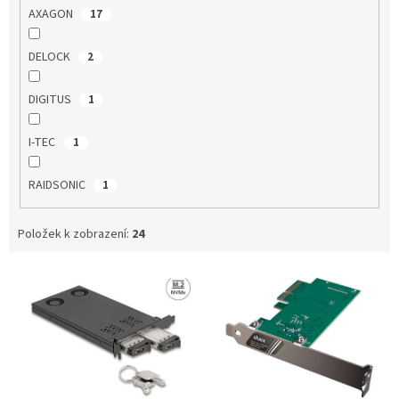
AXAGON
17
DELOCK
2
DIGITUS
1
I-TEC
1
RAIDSONIC
1
Položek k zobrazení:
24
V
ý
p
i
s
p
r