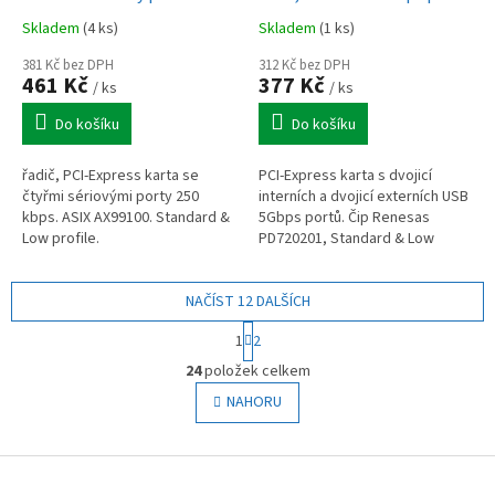
SATA napájení, SP & LP
Skladem
(4 ks)
Skladem
(1 ks)
381 Kč bez DPH
312 Kč bez DPH
461 Kč
377 Kč
/ ks
/ ks
Do košíku
Do košíku
řadič, PCI-Express karta se
PCI-Express karta s dvojicí
čtyřmi sériovými porty 250
interních a dvojicí externích USB
kbps. ASIX AX99100. Standard &
5Gbps portů. Čip Renesas
Low profile.
PD720201, Standard & Low
profile.
NAČÍST 12 DALŠÍCH
S
1
2
t
O
r
24
položek celkem
v
á
l
NAHORU
n
á
k
o
d
v
Z
a
á
c
á