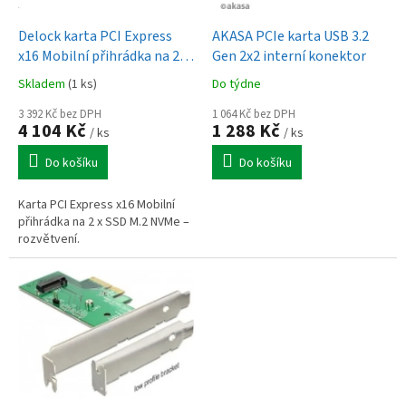
o
d
Delock karta PCI Express
AKASA PCIe karta USB 3.2
u
x16 Mobilní přihrádka na 2 x
Gen 2x2 interní konektor
k
SSD M.2 NVMe – rozvětvení
Skladem
(1 ks)
Do týdne
t
ů
3 392 Kč bez DPH
1 064 Kč bez DPH
4 104 Kč
1 288 Kč
/ ks
/ ks
Do košíku
Do košíku
Karta PCI Express x16 Mobilní
přihrádka na 2 x SSD M.2 NVMe –
rozvětvení.