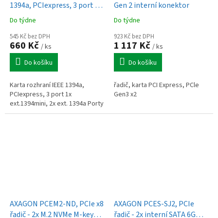
1394a, PCIexpress, 3 port 1x
Gen 2 interní konektor
ext.1394mini, 2x ext. 1394a
Do týdne
Do týdne
Porty
545 Kč bez DPH
923 Kč bez DPH
660 Kč
1 117 Kč
/ ks
/ ks
Do košíku
Do košíku
Karta rozhraní IEEE 1394a,
řadič, karta PCI Express, PCle
PCIexpress, 3 port 1x
Gen3 x2
ext.1394mini, 2x ext. 1394a Porty
AXAGON PCEM2-ND, PCIe x8
AXAGON PCES-SJ2, PCIe
řadič - 2x M.2 NVMe M-key
řadič - 2x interní SATA 6G