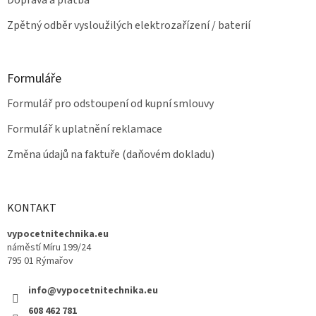
Doprava a platba
Zpětný odběr vysloužilých elektrozařízení / baterií
Formuláře
Formulář pro odstoupení od kupní smlouvy
Formulář k uplatnění reklamace
Změna údajů na faktuře (daňovém dokladu)
KONTAKT
vypocetnitechnika.eu
náměstí Míru 199/24
795 01 Rýmařov
info@vypocetnitechnika.eu
608 462 781