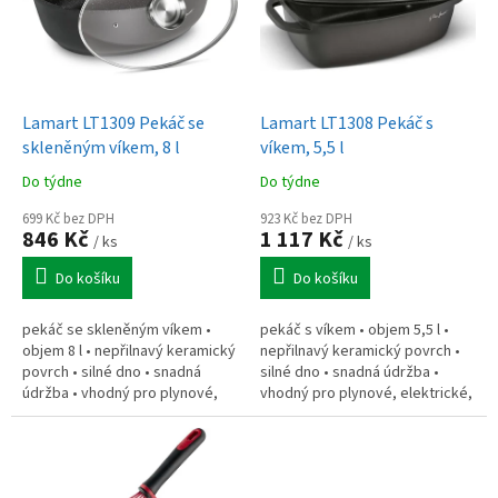
i
s
p
r
o
d
Lamart LT1309 Pekáč se
Lamart LT1308 Pekáč s
u
skleněným víkem, 8 l
víkem, 5,5 l
k
Do týdne
Do týdne
t
ů
699 Kč bez DPH
923 Kč bez DPH
846 Kč
1 117 Kč
/ ks
/ ks
Do košíku
Do košíku
pekáč se skleněným víkem •
pekáč s víkem • objem 5,5 l •
objem 8 l • nepřilnavý keramický
nepřilnavý keramický povrch •
povrch • silné dno • snadná
silné dno • snadná údržba •
údržba • vhodný pro plynové,
vhodný pro plynové, elektrické,
elektrické, sklokeramické
sklokeramické sporáky •
sporáky • materiál: hliník •...
materiál: hliník • rozměry: 40 ×...