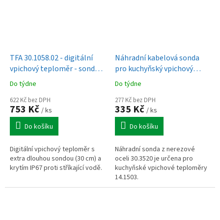
TFA 30.1058.02 - digitální
Náhradní kabelová sonda
vpichový teploměr - sonda
pro kuchyňský vpichový
30 cm
teploměr TFA 14.1503
Do týdne
Do týdne
622 Kč bez DPH
277 Kč bez DPH
753 Kč
335 Kč
/ ks
/ ks
Do košíku
Do košíku
Digitální vpichový teploměr s
Náhradní sonda z nerezové
extra dlouhou sondou (30 cm) a
oceli 30.3520 je určena pro
krytím IP67 proti stříkající vodě.
kuchyňské vpichové teploměry
14.1503.