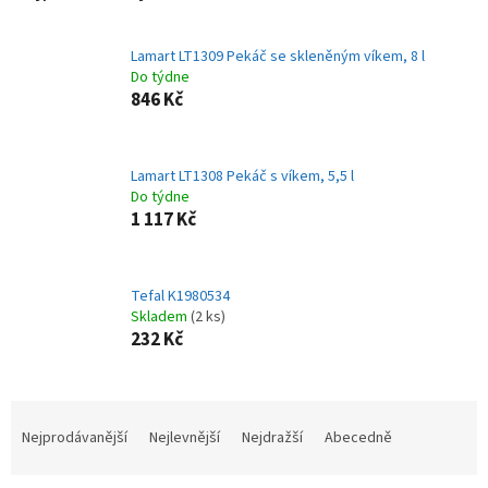
Lamart LT1309 Pekáč se skleněným víkem, 8 l
Do týdne
846 Kč
Lamart LT1308 Pekáč s víkem, 5,5 l
Do týdne
1 117 Kč
Tefal K1980534
Skladem
(2 ks)
232 Kč
Ř
a
Nejprodávanější
Nejlevnější
Nejdražší
Abecedně
z
e