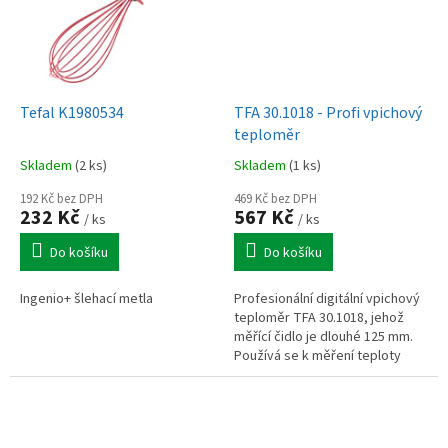
Tefal K1980534
TFA 30.1018 - Profi vpichový
teploměr
Skladem
(2 ks)
Skladem
(1 ks)
192 Kč bez DPH
469 Kč bez DPH
232 Kč
567 Kč
/ ks
/ ks
Do košíku
Do košíku
Ingenio+ šlehací metla
Profesionální digitální vpichový
teploměr TFA 30.1018, jehož
měřící čidlo je dlouhé 125 mm.
Používá se k měření teploty
tekutin, sypkých hmot, potravin
atd. Rychlost měření cca...