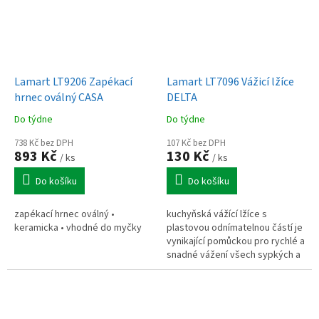
Lamart LT9206 Zapékací
Lamart LT7096 Vážicí lžíce
hrnec oválný CASA
DELTA
Do týdne
Do týdne
738 Kč bez DPH
107 Kč bez DPH
893 Kč
130 Kč
/ ks
/ ks
Do košíku
Do košíku
zapékací hrnec oválný •
kuchyňská vážící lžíce s
keramicka • vhodné do myčky
plastovou odnímatelnou částí je
vynikající pomůckou pro rychlé a
snadné vážení všech sypkých a
tekutých potravin až do
hmotnosti 500 g.