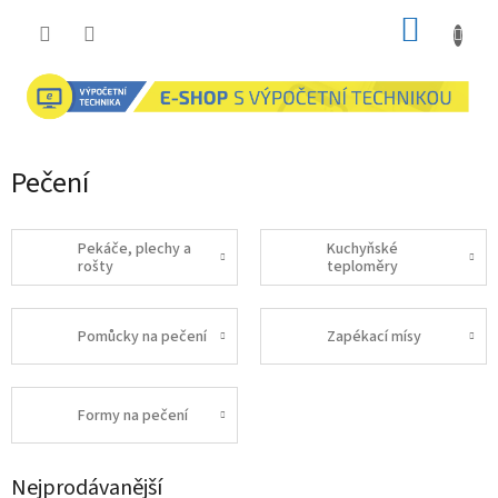
Přejít
NÁKUP
na
obsah
KOŠÍK
Pečení
Pekáče, plechy a
Kuchyňské
rošty
teploměry
Pomůcky na pečení
Zapékací mísy
Formy na pečení
Nejprodávanější