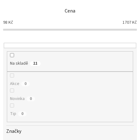
n
Cena
í
p
98
Kč
1707
Kč
r
o
d
u
k
t
Na skladě
21
ů
Akce
0
Novinka
0
Tip
0
Značky