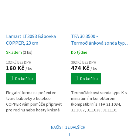
Lamart LT3093 Bábovka
TFA 30.3500 -
COPPER, 23 cm
Termočlánková sonda typu
K
Skladem
(2 ks)
Do týdne
132 Kč bez DPH
392 Kč bez DPH
160 Kč
474 Kč
/ ks
/ ks
Do košíku
Do košíku
Elegatní forma na pečení ve
Termočlánková sonda typu K s
tvaru bábovky z kolekce
miniaturním konektorem
COPPER vám pomůže připravit
(kompatibilní s TFA 31.1034,
pro rodinu nebo hosty krásně
31.1037, 31.1038, 31.1116,
tvarovanou bábovku ke kávě.
31.1121, 31.1123).
NAČÍST 12 DALŠÍCH
S