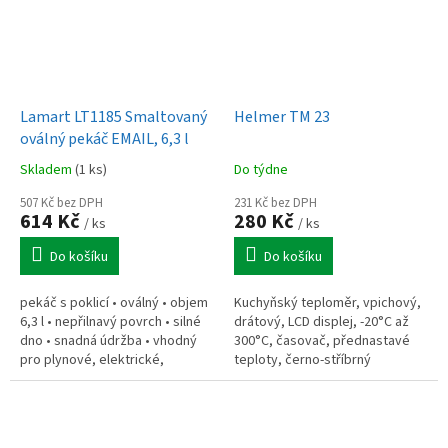
Lamart LT1185 Smaltovaný
Helmer TM 23
oválný pekáč EMAIL, 6,3 l
Skladem
(1 ks)
Do týdne
507 Kč bez DPH
231 Kč bez DPH
614 Kč
280 Kč
/ ks
/ ks
Do košíku
Do košíku
pekáč s poklicí • oválný • objem
Kuchyňský teploměr, vpichový,
6,3 l • nepřilnavý povrch • silné
drátový, LCD displej, -20°C až
dno • snadná údržba • vhodný
300°C, časovač, přednastavé
pro plynové, elektrické,
teploty, černo-stříbrný
sklokeramické a indukční
sporáky • materiál: smalt •...