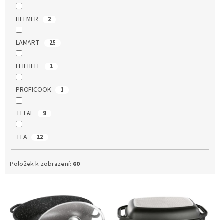
HELMER
2
LAMART
25
LEIFHEIT
1
PROFICOOK
1
TEFAL
9
TFA
22
Položek k zobrazení:
60
V
ý
p