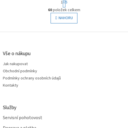
1
5
t
O
r
60
položek celkem
v
á
l
NAHORU
n
á
k
o
d
v
Z
a
á
c
á
n
í
p
í
p
a
Vše o nákupu
r
t
v
Jak nakupovat
í
k
Obchodní podmínky
y
v
Podmínky ochrany osobních údajů
ý
Kontakty
p
i
s
u
Služby
Servisní pohotovost