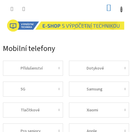
Přejít
NÁKUP
na
obsah
KOŠÍK
Mobilní telefony
Příslušenství
Dotykové
5G
Samsung
Tlačítkové
Xiaomi
Pro seniory
Apple