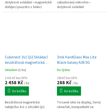
dotykové ovládání • magnetické
zabudovaný mikrofon •
dobíjecí pouzdro s funkcí
dotykové ovládání
automatického zapínání a
vypínání
Cubenest 3v1 Qi2 Skládací
3mk HardGlass Max Lite
bezdrátová magnetická
Black Galaxy A36 5G
nabíječka SQ312 Pro - černá
Skladem
(1 ks)
Do týdne
2 031 Kč bez DPH
238 Kč bez DPH
2 458 Kč
288 Kč
/ ks
/ ks
Do košíku
Do košíku
Bezdrátová magnetická
Tvrzené sklo na displej, černý
nabíječka 3v1 s oficiální Qi2
rámeček, kompatibilní se