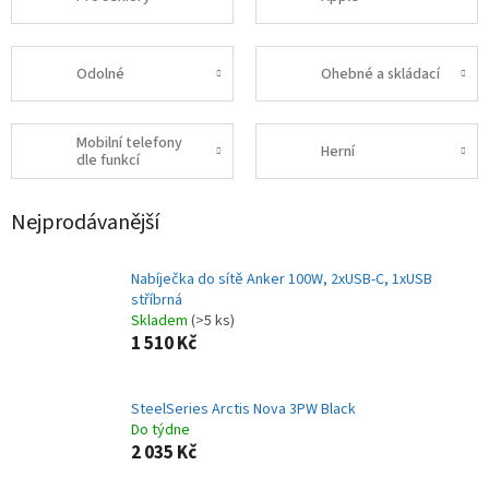
Odolné
Ohebné a skládací
Mobilní telefony
Herní
dle funkcí
Nejprodávanější
Nabíječka do sítě Anker 100W, 2xUSB-C, 1xUSB
stříbrná
Skladem
(>5 ks)
1 510 Kč
SteelSeries Arctis Nova 3PW Black
Do týdne
2 035 Kč