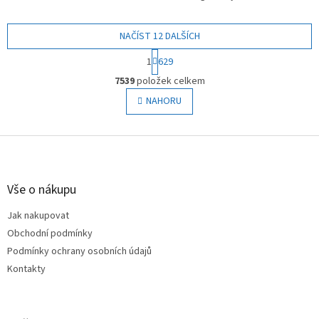
NAČÍST 12 DALŠÍCH
S
1
629
t
O
r
7539
položek celkem
v
á
l
NAHORU
n
á
k
o
d
v
Z
a
á
c
á
n
í
p
í
p
a
Vše o nákupu
r
t
v
Jak nakupovat
í
k
Obchodní podmínky
y
v
Podmínky ochrany osobních údajů
ý
Kontakty
p
i
s
u