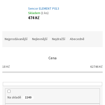
Sencor ELEMENT P013
Skladem
(1 ks)
474 Kč
Ř
a
Nejprodávanější
Nejlevnější
Nejdražší
Abecedně
z
e
n
Cena
í
p
18
Kč
62746
Kč
r
o
d
u
k
t
Na skladě
2140
ů