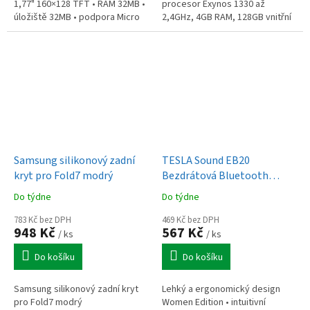
1,77" 160×128 TFT • RAM 32MB •
procesor Exynos 1330 až
úložiště 32MB • podpora Micro
2,4GHz, 4GB RAM, 128GB vnitřní
SDHC až 32GB • Bluetooth •
paměť, microSD až 2TB,
Micro USB • svítilna • FM rádio •...
fotoaparát 50Mpx (f/1,8) + 5Mpx
+ 2Mpx, přední...
Samsung silikonový zadní
TESLA Sound EB20
kryt pro Fold7 modrý
Bezdrátová Bluetooth
sluchátka Black Raven
Do týdne
Do týdne
783 Kč bez DPH
469 Kč bez DPH
948 Kč
567 Kč
/ ks
/ ks
Do košíku
Do košíku
Samsung silikonový zadní kryt
Lehký a ergonomický design
pro Fold7 modrý
Women Edition • intuitivní