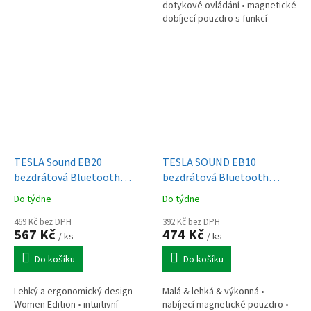
dotykové ovládání • magnetické
dobíjecí pouzdro s funkcí
automatického zapínání a
vypínání
TESLA Sound EB20
TESLA SOUND EB10
bezdrátová Bluetooth
bezdrátová Bluetooth
sluchátka (Blossom Pink)
sluchátka, Ice Blue
Do týdne
Do týdne
469 Kč bez DPH
392 Kč bez DPH
567 Kč
474 Kč
/ ks
/ ks
Do košíku
Do košíku
Lehký a ergonomický design
Malá & lehká & výkonná •
Women Edition • intuitivní
nabíjecí magnetické pouzdro •