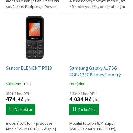
umožňuje nabíjet až 3 zařízení
40mm neodymovými měniči, až
současně. Podporuje Power
40 hodin výdrže, odnímatelným
Delivery, inteligentní rozdělení
mikrofonem ClearCast, rychlým
výkonu a nabízí pokročilé...
USB-C nabíjením, kompatibilní...
Sencor ELEMENT P013
Samsung Galaxy A17 5G
4GB/128GB tmavě modrý
Skladem
(1 ks)
Do týdne
392 Kč bez DPH
3 334 Kč bez DPH
474 Kč
4 034 Kč
/ ks
/ ks
Do košíku
Do košíku
mobilní telefon • procesor
Mobilní telefon 6,7" Super
MediaTek MT6261D • displej
AMOLED 2340x1080 (90Hz),