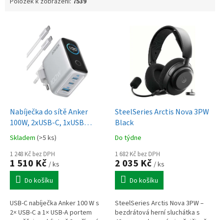
Položek k zobrazení:
7539
V
ý
p
i
s
p
r
o
d
Nabíječka do sítě Anker
SteelSeries Arctis Nova 3PW
u
100W, 2xUSB-C, 1xUSB
Black
k
stříbrná
Skladem
(>5 ks)
Do týdne
t
ů
1 248 Kč bez DPH
1 682 Kč bez DPH
1 510 Kč
2 035 Kč
/ ks
/ ks
Do košíku
Do košíku
USB-C nabíječka Anker 100 W s
SteelSeries Arctis Nova 3PW –
2× USB-C a 1× USB-A portem
bezdrátová herní sluchátka s