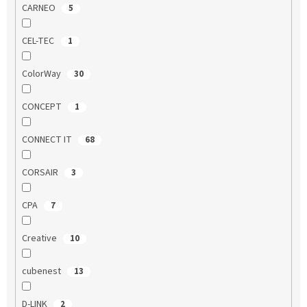
CARNEO
5
CEL-TEC
1
ColorWay
30
CONCEPT
1
CONNECT IT
68
CORSAIR
3
CPA
7
Creative
10
cubenest
13
D-LINK
2