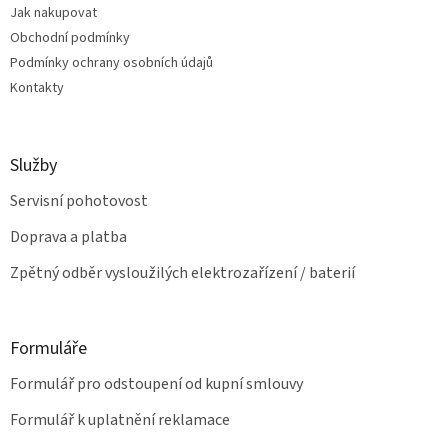
v
Jak nakupovat
í
k
Obchodní podmínky
y
v
Podmínky ochrany osobních údajů
ý
Kontakty
p
i
s
u
Služby
Servisní pohotovost
Doprava a platba
Zpětný odběr vysloužilých elektrozařízení / baterií
Formuláře
Formulář pro odstoupení od kupní smlouvy
Formulář k uplatnění reklamace