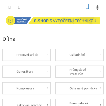
Přejít
NÁKUP
na
obsah
KOŠÍK
Dílna
Pracovní světla
Uskladnění
Průmyslové
Generátory
vysavače
Kompresory
Ochranné pomůcky
Pneumatické
Zakrývací plachty