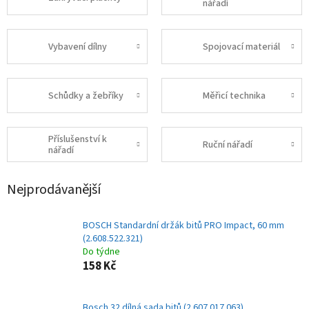
nářadí
Vybavení dílny
Spojovací materiál
Schůdky a žebříky
Měřicí technika
Příslušenství k
Ruční nářadí
nářadí
Nejprodávanější
BOSCH Standardní držák bitů PRO Impact, 60 mm
(2.608.522.321)
Do týdne
158 Kč
Bosch 32 dílná sada bitů (2.607.017.063)