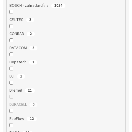
BOSCH - zahrada/dílna
1054
CEL-TEC
2
CONRAD
2
DATACOM
3
Depstech
1
DJI
1
Dremel
21
DURACELL
0
EcoFlow
12