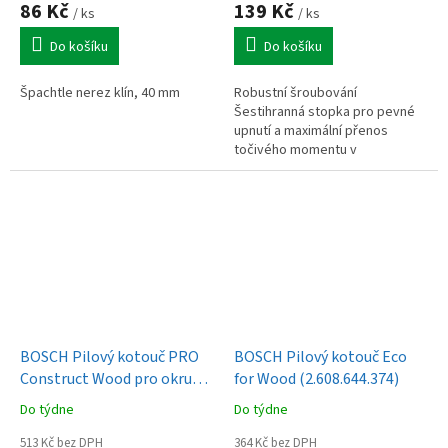
86 Kč
139 Kč
/ ks
/ ks
Do košíku
Do košíku
Špachtle nerez klín, 40 mm
Robustní šroubování
Šestihranná stopka pro pevné
upnutí a maximální přenos
točivého momentu v
tříčelisťových sklíčidlech a 1"
vnitřním šestihranném upínání
nástrojů.
BOSCH Pilový kotouč PRO
BOSCH Pilový kotouč Eco
Construct Wood pro okružní
for Wood (2.608.644.374)
pilu, 160 × 2,6 × 20 mm
Do týdne
Do týdne
(2.608.640.630)
513 Kč bez DPH
364 Kč bez DPH