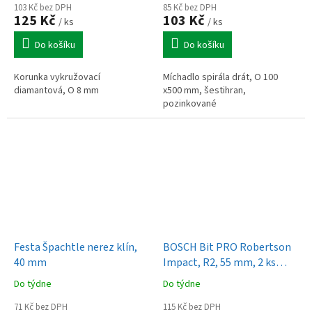
103 Kč bez DPH
85 Kč bez DPH
125 Kč
103 Kč
/ ks
/ ks
Do košíku
Do košíku
Korunka vykružovací
Míchadlo spirála drát, O 100
diamantová, O 8 mm
x500 mm, šestihran,
pozinkované
Festa Špachtle nerez klín,
BOSCH Bit PRO Robertson
40 mm
Impact, R2, 55 mm, 2 ks
(2.608.522.551)
Do týdne
Do týdne
71 Kč bez DPH
115 Kč bez DPH