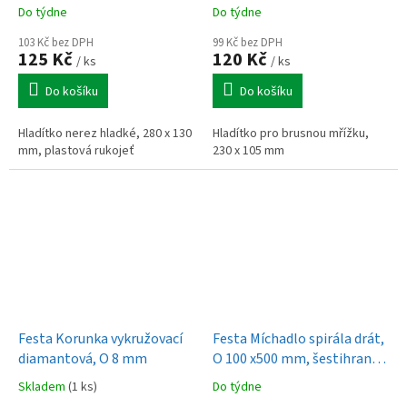
plastová rukojeť
Do týdne
Do týdne
103 Kč bez DPH
99 Kč bez DPH
125 Kč
120 Kč
/ ks
/ ks
Do košíku
Do košíku
Hladítko nerez hladké, 280 x 130
Hladítko pro brusnou mřížku,
mm, plastová rukojeť
230 x 105 mm
Festa Korunka vykružovací
Festa Míchadlo spirála drát,
diamantová, O 8 mm
O 100 x500 mm, šestihran,
pozinkované
Skladem
(1 ks)
Do týdne