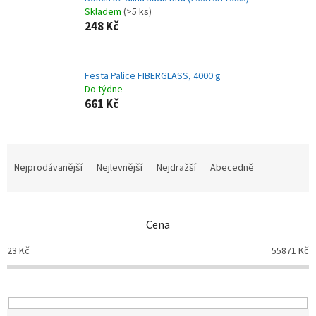
Skladem
(>5 ks)
248 Kč
Festa Palice FIBERGLASS, 4000 g
Do týdne
661 Kč
Ř
a
Nejprodávanější
Nejlevnější
Nejdražší
Abecedně
z
e
n
Cena
í
p
23
Kč
55871
Kč
r
o
d
u