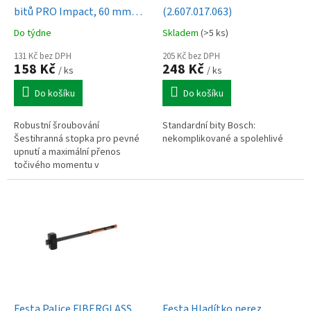
u
bitů PRO Impact, 60 mm
(2.607.017.063)
k
(2.608.522.321)
Do týdne
Skladem
(>5 ks)
t
ů
131 Kč bez DPH
205 Kč bez DPH
158 Kč
248 Kč
/ ks
/ ks
Do košíku
Do košíku
Robustní šroubování
Standardní bity Bosch:
Šestihranná stopka pro pevné
nekomplikované a spolehlivé
upnutí a maximální přenos
točivého momentu v
tříčelisťových sklíčidlech a 1"
vnitřním šestihranném upínání
nástrojů.
Festa Palice FIBERGLASS,
Festa Hladítko nerez