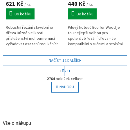
621 Kč
440 Kč
/ ks
/ ks
Do košíku
Do košíku
Robustní řezání stavebního
Pilový kotouč Eco for Wood je
dřeva Různé velikosti
tou nejlepší volbou pro
příslušenství mohou/nemusí
spolehlivé řezání dřeva - Je
vyžadovat osazení redukčních
kompatibilní s ručními a stolními
kroužků
pilami. Různé velikosti
příslušenství mohou/nemusí
NAČÍST 12 DALŠÍCH
vyžadovat...
S
1
231
t
O
r
2764
položek celkem
v
á
l
NAHORU
n
á
k
o
d
v
Z
a
á
c
á
n
í
p
í
p
a
Vše o nákupu
r
t