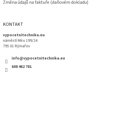
Změna údajů na faktuře (daňovém dokladu)
KONTAKT
vypocetnitechnika.eu
náměstí Míru 199/24
795 01 Rýmařov
info@vypocetnitechnika.eu
608 462 781