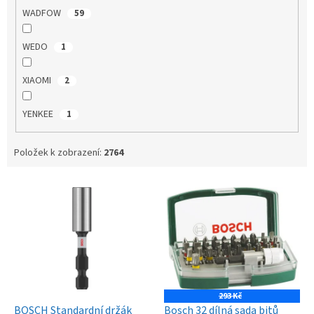
WADFOW
59
WEDO
1
XIAOMI
2
YENKEE
1
Položek k zobrazení:
2764
V
ý
p
i
s
p
r
o
293 Kč
d
BOSCH Standardní držák
Bosch 32 dílná sada bitů