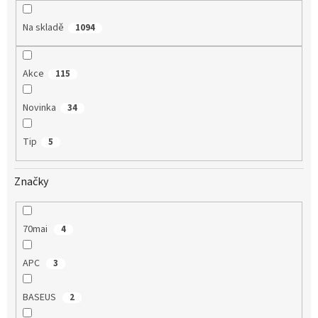
k
t
Na skladě
1094
ů
Akce
115
Novinka
34
Tip
5
Značky
70mai
4
APC
3
BASEUS
2