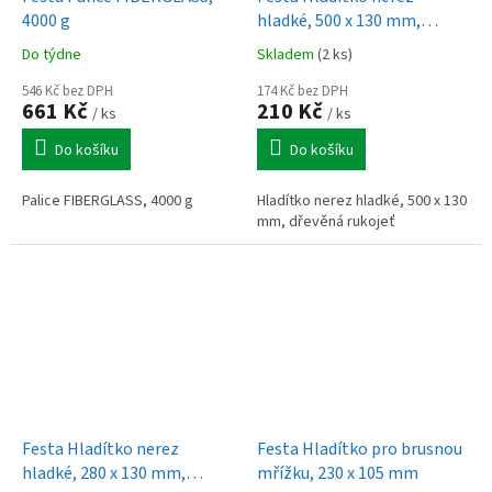
4000 g
hladké, 500 x 130 mm,
dřevěná rukojeť
Do týdne
Skladem
(2 ks)
546 Kč bez DPH
174 Kč bez DPH
661 Kč
210 Kč
/ ks
/ ks
Do košíku
Do košíku
Palice FIBERGLASS, 4000 g
Hladítko nerez hladké, 500 x 130
mm, dřevěná rukojeť
Festa Hladítko nerez
Festa Hladítko pro brusnou
hladké, 280 x 130 mm,
mřížku, 230 x 105 mm