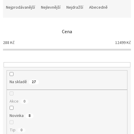
Ř
a
Nejprodávanější
Nejlevnější
Nejdražší
Abecedně
z
e
n
Cena
í
p
288
Kč
12499
Kč
r
o
d
u
k
t
Na skladě
27
ů
Akce
0
Novinka
8
Tip
0