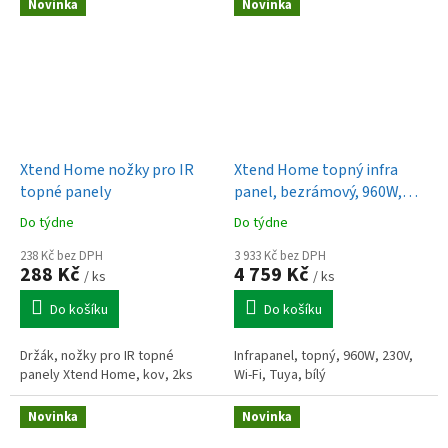
ovladač/aplikace, na podlahu,
65 m3, rozměry 83 × 26 ×...
Novinka
Novinka
na stůl,...
Xtend Home nožky pro IR
Xtend Home topný infra
topné panely
panel, bezrámový, 960W,
230V, bílý, Wi-Fi, Tuya
Do týdne
Do týdne
238 Kč bez DPH
3 933 Kč bez DPH
288 Kč
4 759 Kč
/ ks
/ ks
Do košíku
Do košíku
Držák, nožky pro IR topné
Infrapanel, topný, 960W, 230V,
panely Xtend Home, kov, 2ks
Wi-Fi, Tuya, bílý
Novinka
Novinka