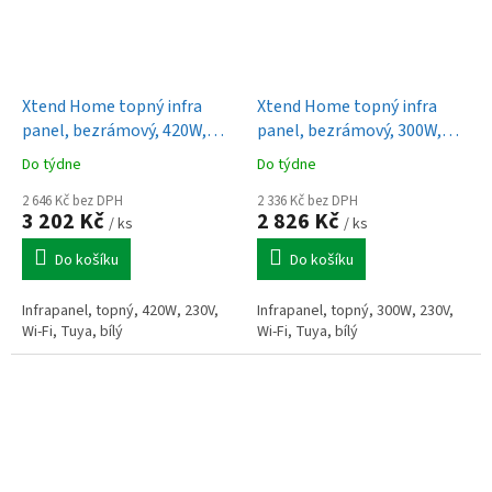
Xtend Home topný infra
Xtend Home topný infra
panel, bezrámový, 420W,
panel, bezrámový, 300W,
230V, bílý, Wi-Fi, Tuya
230V, bílý, Wi-Fi, Tuya
Do týdne
Do týdne
2 646 Kč bez DPH
2 336 Kč bez DPH
3 202 Kč
2 826 Kč
/ ks
/ ks
Do košíku
Do košíku
Infrapanel, topný, 420W, 230V,
Infrapanel, topný, 300W, 230V,
Wi-Fi, Tuya, bílý
Wi-Fi, Tuya, bílý