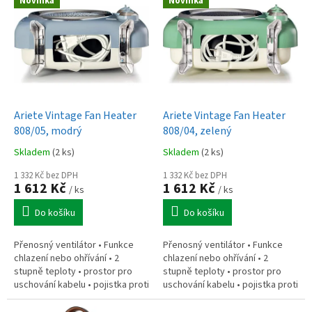
Novinka
Novinka
ý
p
i
s
p
r
o
d
Ariete Vintage Fan Heater
Ariete Vintage Fan Heater
u
808/05, modrý
808/04, zelený
k
Skladem
(2 ks)
Skladem
(2 ks)
t
ů
1 332 Kč bez DPH
1 332 Kč bez DPH
1 612 Kč
1 612 Kč
/ ks
/ ks
Do košíku
Do košíku
Přenosný ventilátor • Funkce
Přenosný ventilátor • Funkce
chlazení nebo ohřívání • 2
chlazení nebo ohřívání • 2
stupně teploty • prostor pro
stupně teploty • prostor pro
uschování kabelu • pojistka proti
uschování kabelu • pojistka proti
přehřátí
přehřátí