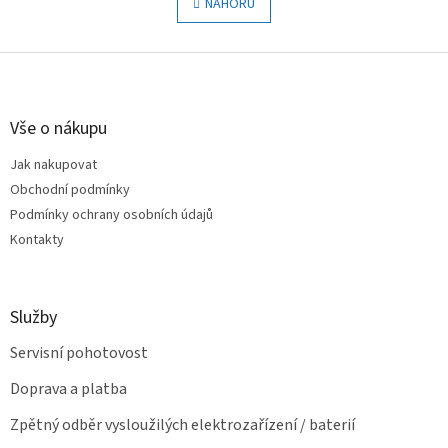
l
NAHORU
n
á
k
o
d
v
Z
a
á
c
á
n
í
p
í
p
a
Vše o nákupu
r
t
v
Jak nakupovat
í
k
Obchodní podmínky
y
v
Podmínky ochrany osobních údajů
ý
Kontakty
p
i
s
u
Služby
Servisní pohotovost
Doprava a platba
Zpětný odběr vysloužilých elektrozařízení / baterií