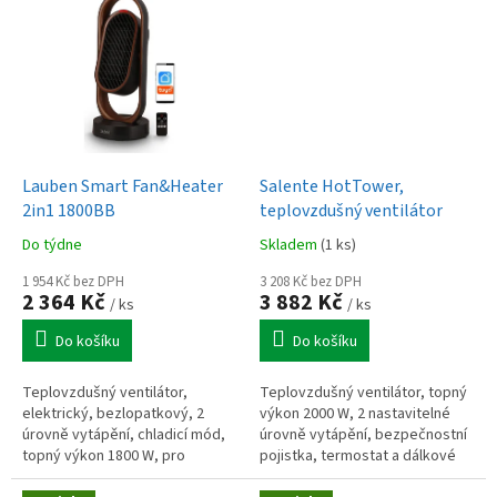
Lauben Smart Fan&Heater
Salente HotTower,
2in1 1800BB
teplovzdušný ventilátor
Do týdne
Skladem
(1 ks)
1 954 Kč bez DPH
3 208 Kč bez DPH
2 364 Kč
3 882 Kč
/ ks
/ ks
Do košíku
Do košíku
Teplovzdušný ventilátor,
Teplovzdušný ventilátor, topný
elektrický, bezlopatkový, 2
výkon 2000 W, 2 nastavitelné
úrovně vytápění, chladicí mód,
úrovně vytápění, bezpečnostní
topný výkon 1800 W, pro
pojistka, termostat a dálkové
místnosti do 20 m2, dálkovým
ovládání, vytopí místnost až o