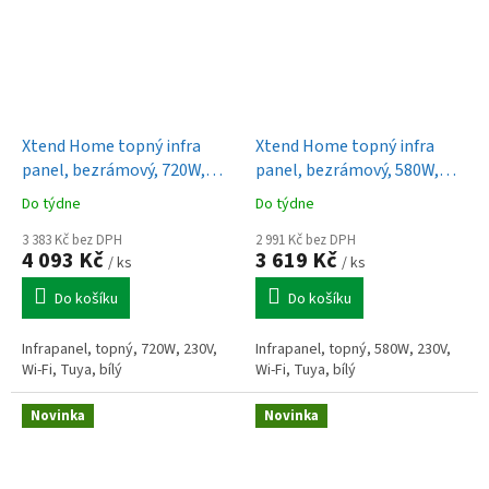
Xtend Home topný infra
Xtend Home topný infra
panel, bezrámový, 720W,
panel, bezrámový, 580W,
230V, bílý, Wi-Fi, Tuya
230V, bílý, Wi-Fi, Tuya
Do týdne
Do týdne
3 383 Kč bez DPH
2 991 Kč bez DPH
4 093 Kč
3 619 Kč
/ ks
/ ks
Do košíku
Do košíku
Infrapanel, topný, 720W, 230V,
Infrapanel, topný, 580W, 230V,
Wi-Fi, Tuya, bílý
Wi-Fi, Tuya, bílý
Novinka
Novinka