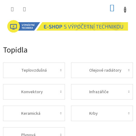
Přejít
NÁKUP
na
obsah
KOŠÍK
Topidla
Teplovzdušná
Olejové radiátory
Konvektory
Infrazářiče
Keramická
Krby
Plynová