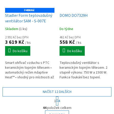
7 490 Kč
Stadler Form teplovzdušný
DOMO DO7329H
ventilátor SAM - S-007E
Skladem
(1 ks)
Do týdne
2 991 Kč bez DPH
461 Kč bez DPH
3 619 Kč
558 Kč
/ ks
/ ks
Do košíku
Do košíku
Smart ohřívač vzduchu s PTC
Teplovzdušný ventilátor s
keramickým topným tělesem •
keramickým topným tělesem. 2
automatický režim Adaptive
stupně výkonu: 750 W a 1500 W.
Heat™ • vhodný pro místnosti až
Funkce foukání bez topení.
30 m2 • 4 úrovně výkonu •
Ochrana proti přehřátí. Vypnutí
zabudovaný termostat s
při převrhnutí.
precizním...
NAČÍST 12 DALŠÍCH
S
1
4
t
O
r
44
položek celkem
v
á