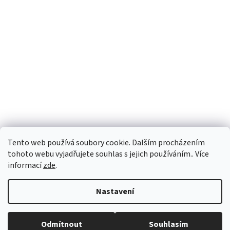
Tento web používá soubory cookie. Dalším procházením
tohoto webu vyjadřujete souhlas s jejich používáním.. Více
informací
zde
.
Vytvořil Shoptet
Nastavení
Copyright 2026
vypocetnitechnika.eu
. Všechna práva vyhrazena.
Odmítnout
Souhlasím
Upravit nastavení cookies