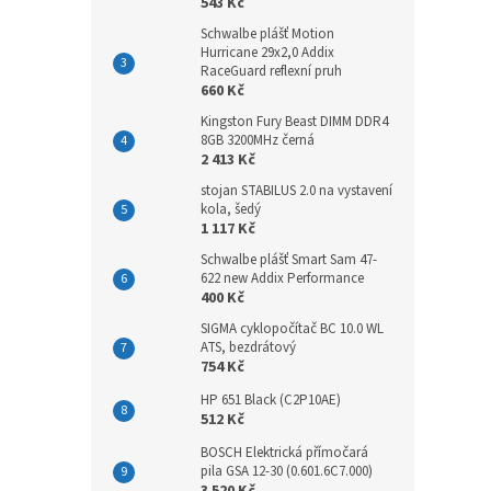
543 Kč
Schwalbe plášť Motion
Hurricane 29x2,0 Addix
RaceGuard reflexní pruh
660 Kč
Kingston Fury Beast DIMM DDR4
8GB 3200MHz černá
2 413 Kč
stojan STABILUS 2.0 na vystavení
kola, šedý
1 117 Kč
Schwalbe plášť Smart Sam 47-
622 new Addix Performance
400 Kč
SIGMA cyklopočítač BC 10.0 WL
ATS, bezdrátový
754 Kč
HP 651 Black (C2P10AE)
512 Kč
BOSCH Elektrická přímočará
pila GSA 12-30 (0.601.6C7.000)
3 520 Kč