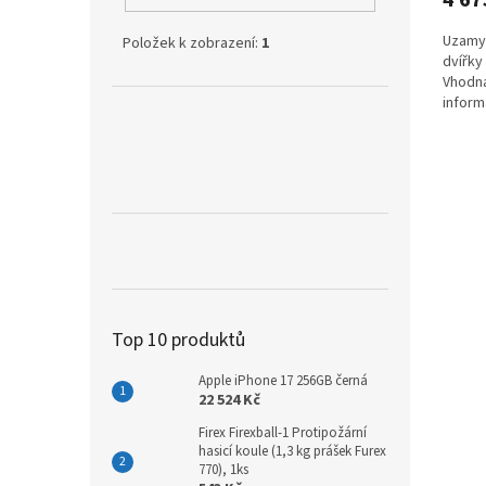
Uzamyk
Položek k zobrazení:
1
dvířky
Vhodná
inform
Top 10 produktů
Apple iPhone 17 256GB černá
22 524 Kč
Firex Firexball-1 Protipožární
hasicí koule (1,3 kg prášek Furex
770), 1ks