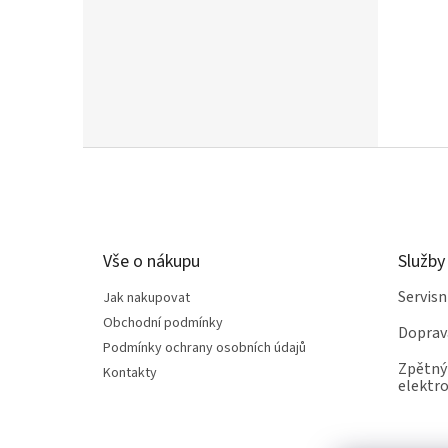
Z
á
p
a
t
Vše o nákupu
Služby
í
Servis
Jak nakupovat
Obchodní podmínky
Doprav
Podmínky ochrany osobních údajů
Zpětný 
Kontakty
elektro