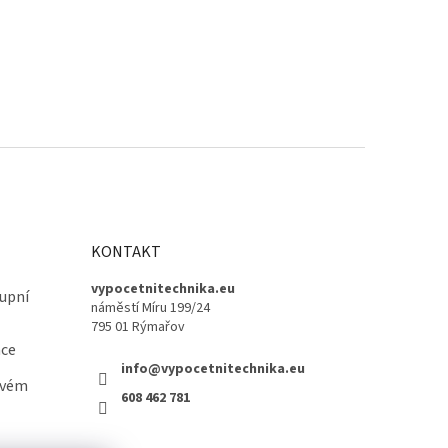
KONTAKT
vypocetnitechnika.eu
upní
náměstí Míru 199/24
795 01 Rýmařov
ace
info@vypocetnitechnika.eu
ovém
608 462 781