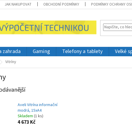
JAK NAKUPOVAT
OBCHODNÍ PODMÍNKY
PODMÍNKY OCHRANY OS
 a zahrada
Gaming
Telefony a tablety
Velké s
Vitríny
ny
odávanější
Aveli Vitrína informační
modrá, 15xA4
Skladem
(1 ks)
4 673 Kč