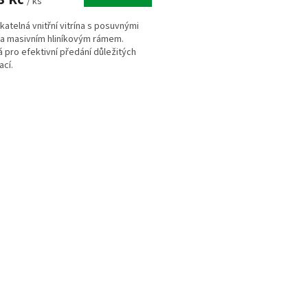
/ ks
atelná vnitřní vitrína s posuvnými
 a masivním hliníkovým rámem.
 pro efektivní předání důležitých
ací.
O
v
l
á
d
a
c
í
p
r
v
k
y
v
ý
p
i