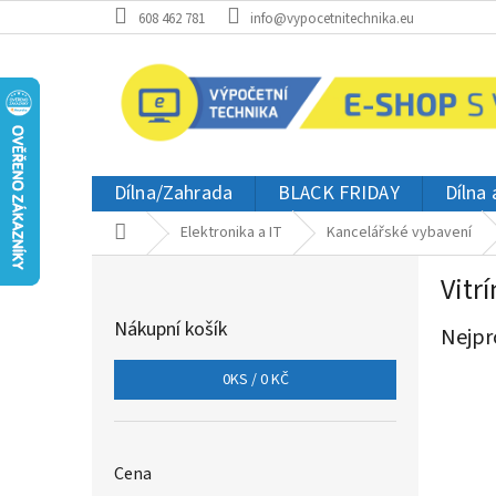
Přejít
608 462 781
info@vypocetnitechnika.eu
na
obsah
Dílna/Zahrada
BLACK FRIDAY
Dílna
Domů
Elektronika a IT
Kancelářské vybavení
P
Vitrí
o
s
Nákupní košík
Nejpr
t
r
0
KS /
0 KČ
a
n
n
í
Cena
p