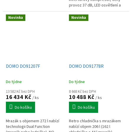
provoz 37 dB, LED osvětlení a
elegantní matně černý design s
dřevěnou úchytkou.
Novinka
Novinka
DOMO DO91207F
DOMO DO91778R
Do týdne
Do týdne
13 582 Kč bez DPH
8 668 Kč bez DPH
16 434 Kč
10 488 Kč
/ ks
/ ks
Do košíku
Do košíku
Mrazák s objemem 272 l nabízí
Retro chladnička s mrazákem
technologii Dual Function
nabízí objem 206 l (162 l