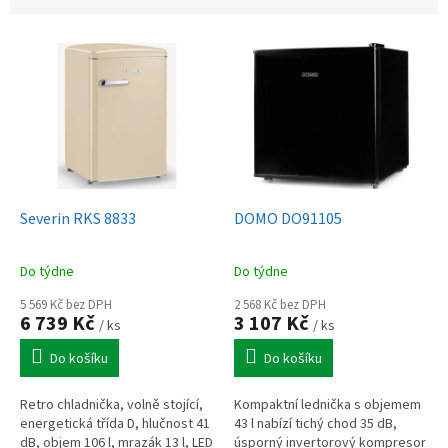
V
ý
p
i
s
p
r
o
d
Severin RKS 8833
DOMO DO91105
u
k
Do týdne
Do týdne
t
ů
5 569 Kč bez DPH
2 568 Kč bez DPH
6 739 Kč
3 107 Kč
/ ks
/ ks
Do košíku
Do košíku
Retro chladnička, volně stojící,
Kompaktní lednička s objemem
energetická třída D, hlučnost 41
43 l nabízí tichý chod 35 dB,
dB, objem 106 l, mrazák 13 l, LED
úsporný invertorový kompresor