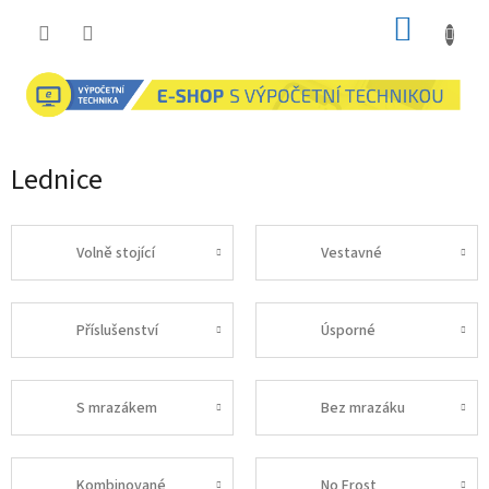
Přejít
NÁKUP
na
obsah
KOŠÍK
Lednice
Volně stojící
Vestavné
Příslušenství
Úsporné
S mrazákem
Bez mrazáku
Kombinované
No Frost