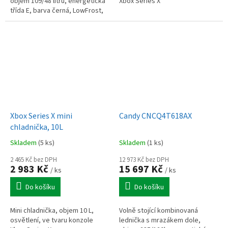
objem 109/48 litrů, energetická
Xbox Series X
třída E, barva černá, LowFrost,
LED osvlětlení, hlučnost 39 dB,
šířka 47 cm, výška 144 cm.
Xbox Series X mini
Candy CNCQ4T618AX
chladnička, 10L
Skladem
(5 ks)
Skladem
(1 ks)
2 465 Kč bez DPH
12 973 Kč bez DPH
2 983 Kč
15 697 Kč
/ ks
/ ks
Do košíku
Do košíku
Mini chladnička, objem 10 L,
Volně stojící kombinovaná
osvětlení, ve tvaru konzole
lednička s mrazákem dole,