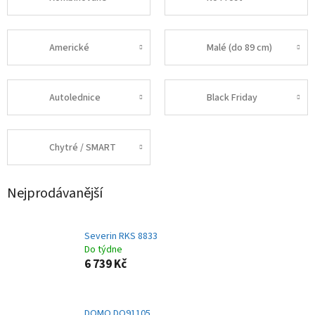
Americké
Malé (do 89 cm)
Autolednice
Black Friday
Chytré / SMART
Nejprodávanější
Severin RKS 8833
Do týdne
6 739 Kč
DOMO DO91105