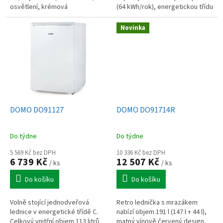
osvětlení, krémová
(64 kWh/rok), energetickou třídu
D a otočné dveře. Ideální do
kanceláře, pokoje i...
Novinka
DOMO DO91127
DOMO DO91714R
Do týdne
Do týdne
5 569 Kč bez DPH
10 336 Kč bez DPH
6 739 Kč
12 507 Kč
/ ks
/ ks
Do košíku
Do košíku
Volně stojící jednodveřová
Retro lednička s mrazákem
lednice v energetické třídě C.
nabízí objem 191 l (147 l + 44 l),
Celkový vnitřní objem 113 litrů
matný vínově červený design,