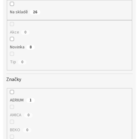
k
t
Na skladě
26
ů
Akce
0
Novinka
8
Tip
0
Značky
AERIUM
1
AMICA
0
BEKO
0