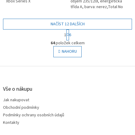
Xbox Series X
objem 235/120l, energetická
třída A, barva: nerez,Total No
Frost, invertorový kompresor,
LED osvětlení, dotykové a...
NAČÍST 12 DALŠÍCH
S
1
6
t
O
r
64
položek celkem
v
á
l
NAHORU
n
á
k
o
d
v
Z
a
á
c
á
n
í
p
í
p
a
Vše o nákupu
r
t
v
Jak nakupovat
í
k
Obchodní podmínky
y
v
Podmínky ochrany osobních údajů
ý
Kontakty
p
i