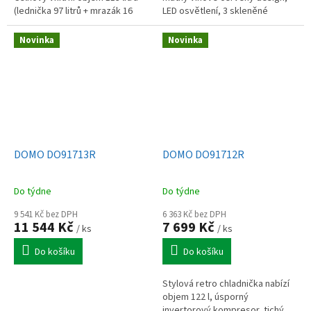
(lednička 97 litrů + mrazák 16
LED osvětlení, 3 skleněné
litrů). Praktická výška 84,5 cm.
police, 2 zásuvky mrazáku, tichý
Otočné dveře, hlučnost...
provoz 39 dB a energetickou...
Novinka
Novinka
DOMO DO91713R
DOMO DO91712R
Do týdne
Do týdne
9 541 Kč bez DPH
6 363 Kč bez DPH
11 544 Kč
7 699 Kč
/ ks
/ ks
Do košíku
Do košíku
Stylová retro chladnička nabízí
objem 122 l, úsporný
invertorový kompresor, tichý