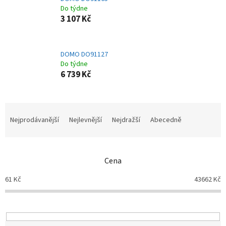
Do týdne
3 107 Kč
DOMO DO91127
Do týdne
6 739 Kč
Ř
a
Nejprodávanější
Nejlevnější
Nejdražší
Abecedně
z
e
n
Cena
í
p
61
Kč
43662
Kč
r
o
d
u