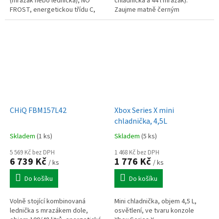
(mrazák nebo lednička), NO
chladnička a 44 l mrazák).
FROST, energetickou třídu C,
Zaujme matně černým
Super Freeze, Super Cool a LED
designem, LED osvětlením,
displej.
tichým chodem 39 dB a
praktickým vnitřním...
CHiQ FBM157L42
Xbox Series X mini
chladnička, 4,5L
Skladem
(1 ks)
Skladem
(5 ks)
5 569 Kč bez DPH
1 468 Kč bez DPH
6 739 Kč
1 776 Kč
/ ks
/ ks
Do košíku
Do košíku
Volně stojící kombinovaná
Mini chladnička, objem 4,5 L,
lednička s mrazákem dole,
osvětlení, ve tvaru konzole