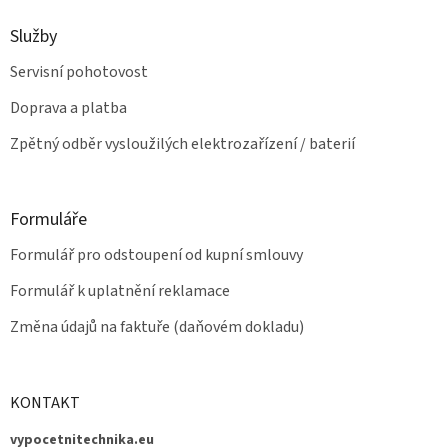
s
u
Služby
Servisní pohotovost
Doprava a platba
Zpětný odběr vysloužilých elektrozařízení / baterií
Formuláře
Formulář pro odstoupení od kupní smlouvy
Formulář k uplatnění reklamace
Změna údajů na faktuře (daňovém dokladu)
KONTAKT
vypocetnitechnika.eu