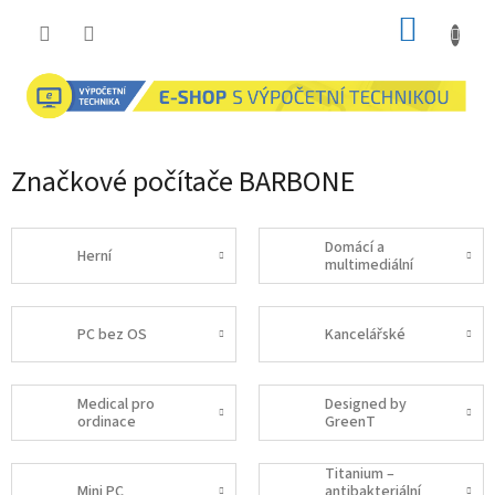
Přejít
NÁKUP
na
obsah
KOŠÍK
Značkové počítače BARBONE
Domácí a
Herní
multimediální
PC bez OS
Kancelářské
Medical pro
Designed by
ordinace
GreenT
Titanium –
Mini PC
antibakteriální