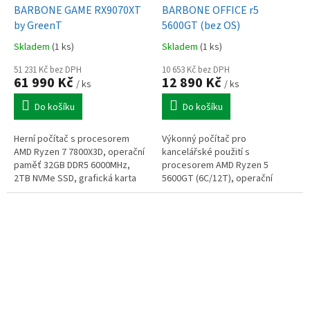
BARBONE GAME RX9070XT
BARBONE OFFICE r5
by GreenT
5600GT (bez OS)
Skladem
(1 ks)
Skladem
(1 ks)
51 231 Kč bez DPH
10 653 Kč bez DPH
61 990 Kč
12 890 Kč
/ ks
/ ks
Do košíku
Do košíku
Herní počítač s procesorem
Výkonný počítač pro
AMD Ryzen 7 7800X3D, operační
kancelářské použití s
paměť 32GB DDR5 6000MHz,
procesorem AMD Ryzen 5
2TB NVMe SSD, grafická karta
5600GT (6C/12T), operační
Radeon RX 9070 XT 16GB,
paměť 16GB DDR4, 512GB NVMe
Windows 11 Home
SSD, Radeon graphics, výstupy
HDMI+DP+VGA, bez mechaniky,...