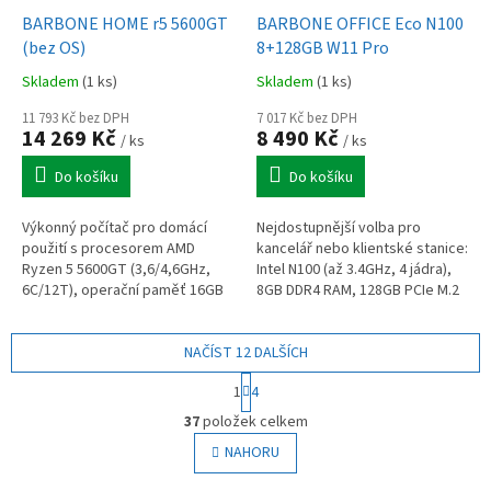
BARBONE HOME r5 5600GT
BARBONE OFFICE Eco N100
(bez OS)
8+128GB W11 Pro
Skladem
(1 ks)
Skladem
(1 ks)
11 793 Kč bez DPH
7 017 Kč bez DPH
14 269 Kč
8 490 Kč
/ ks
/ ks
Do košíku
Do košíku
Výkonný počítač pro domácí
Nejdostupnější volba pro
použití s procesorem AMD
kancelář nebo klientské stanice:
Ryzen 5 5600GT (3,6/4,6GHz,
Intel N100 (až 3.4GHz, 4 jádra),
6C/12T), operační paměť 16GB
8GB DDR4 RAM, 128GB PCIe M.2
DDR4, 500GB NVMe SSD, Radeon
SSD, Intel UHD Graphics,
graphics (v CPU), výstupy VGA,
DP/HDMI/VGA výstupy, Windows
DP,...
NAČÍST 12 DALŠÍCH
11 Pro
S
1
4
t
O
r
37
položek celkem
v
á
l
NAHORU
n
á
k