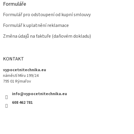
Formuláře
Formulář pro odstoupení od kupní smlouvy
Formulář k uplatnění reklamace
Změna údajů na faktuře (daňovém dokladu)
KONTAKT
vypocetnitechnika.eu
náměstí Míru 199/24
795 01 Rýmařov
info@vypocetnitechnika.eu
608 462 781