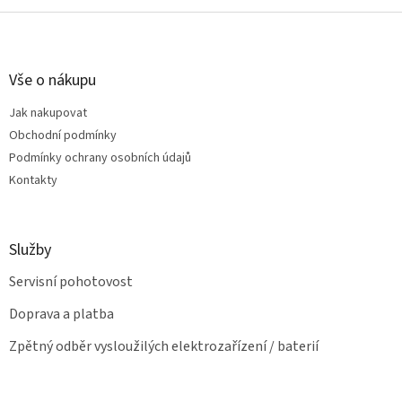
o
d
v
Z
a
á
c
á
n
í
p
í
p
a
Vše o nákupu
r
t
v
Jak nakupovat
í
k
Obchodní podmínky
y
v
Podmínky ochrany osobních údajů
ý
Kontakty
p
i
s
u
Služby
Servisní pohotovost
Doprava a platba
Zpětný odběr vysloužilých elektrozařízení / baterií