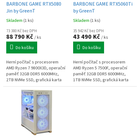
d
BARBONE GAME RTX5080
BARBONE GAME RTX5060Ti
u
Jin by GreenT
by GreenT
k
Skladem
(1 ks)
Skladem
(1 ks)
t
ů
73 380 Kč bez DPH
35 942 Kč bez DPH
88 790 Kč
43 490 Kč
/ ks
/ ks
Do košíku
Do košíku
Herní počítač s procesorem
Herní počítač s procesorem
AMD Ryzen 7 9800X3D, operační
AMD Ryzen 5 7500F, operační
paměť 32GB DDR5 6000MHz,
paměť 32GB DDR5 6000MHz,
2TB NVMe SSD, grafická karta
1TB NVMe SSD, grafická karta
GeForce RTX 5080 16GB, Wi-Fi 7,
GeForce RTX 5060 Ti 16GB, Wi-
Windows 11 Home
Fi, Windows 11 Home