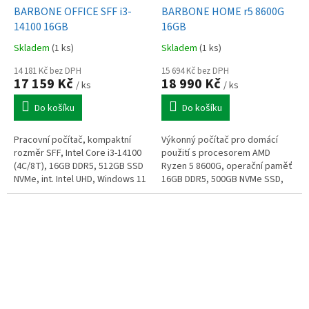
BARBONE OFFICE SFF i3-
BARBONE HOME r5 8600G
14100 16GB
16GB
Skladem
(1 ks)
Skladem
(1 ks)
14 181 Kč bez DPH
15 694 Kč bez DPH
17 159 Kč
18 990 Kč
/ ks
/ ks
Do košíku
Do košíku
Pracovní počítač, kompaktní
Výkonný počítač pro domácí
rozměr SFF, Intel Core i3-14100
použití s procesorem AMD
(4C/8T), 16GB DDR5, 512GB SSD
Ryzen 5 8600G, operační paměť
NVMe, int. Intel UHD, Windows 11
16GB DDR5, 500GB NVMe SSD,
Pro
Radeon 760M, WiFi+BT, výstupy
HDMI+VGA, bez mechaniky,
Windows 11 Home