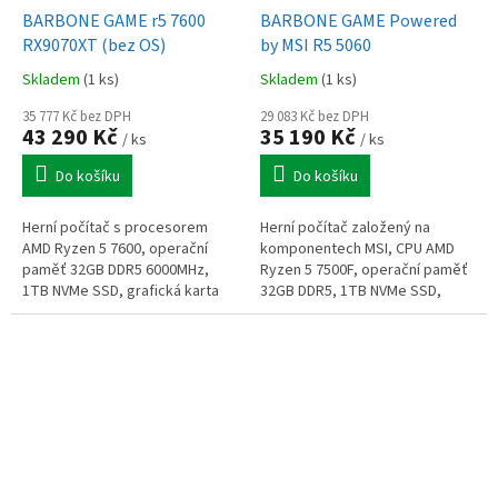
BARBONE GAME r5 7600
BARBONE GAME Powered
RX9070XT (bez OS)
by MSI R5 5060
Skladem
(1 ks)
Skladem
(1 ks)
35 777 Kč bez DPH
29 083 Kč bez DPH
43 290 Kč
35 190 Kč
/ ks
/ ks
Do košíku
Do košíku
Herní počítač s procesorem
Herní počítač založený na
AMD Ryzen 5 7600, operační
komponentech MSI, CPU AMD
paměť 32GB DDR5 6000MHz,
Ryzen 5 7500F, operační paměť
1TB NVMe SSD, grafická karta
32GB DDR5, 1TB NVMe SSD,
Radeon RX 9070 XT 16GB, Wi-
grafická karta GeForce RTX
Fi+BT, bez operačního systému
5060 8GB, Wi-Fi + BT, Windows
11 Home