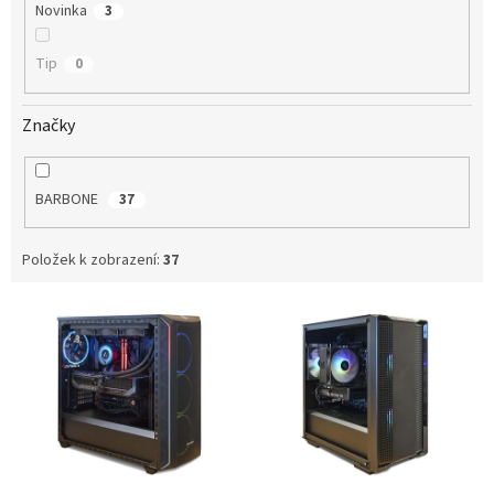
Novinka
3
Tip
0
Značky
BARBONE
37
Položek k zobrazení:
37
V
ý
p
i
s
p
r
o