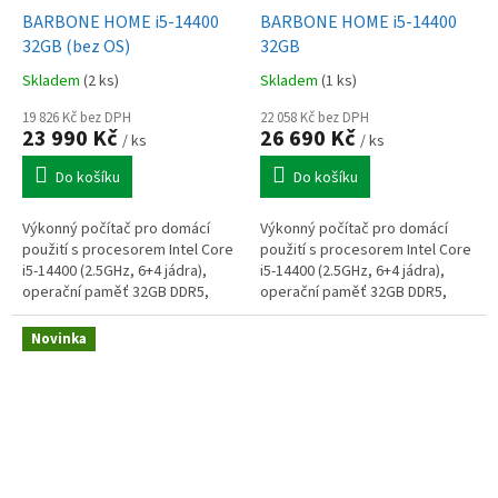
BARBONE HOME i5-14400
BARBONE HOME i5-14400
32GB (bez OS)
32GB
Skladem
(2 ks)
Skladem
(1 ks)
19 826 Kč bez DPH
22 058 Kč bez DPH
23 990 Kč
26 690 Kč
/ ks
/ ks
Do košíku
Do košíku
Výkonný počítač pro domácí
Výkonný počítač pro domácí
použití s procesorem Intel Core
použití s procesorem Intel Core
i5-14400 (2.5GHz, 6+4 jádra),
i5-14400 (2.5GHz, 6+4 jádra),
operační paměť 32GB DDR5,
operační paměť 32GB DDR5,
1TB SSD, Intel UHD Graphics
1TB SSD, Intel UHD Graphics
730, výstupy DP+HDMI+VGA,
730, výstupy DP+HDMI+VGA,
Novinka
WiFi,...
WiFi,...