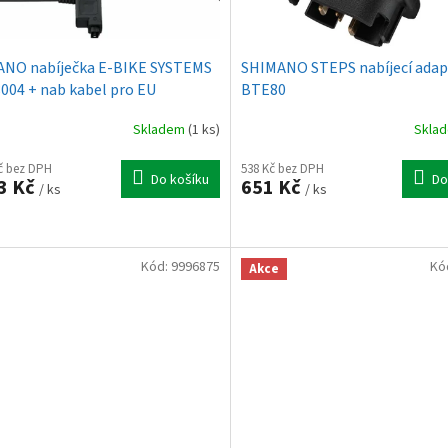
NO nabíječka E-BIKE SYSTEMS
SHIMANO STEPS nabíjecí adap
004 + nab kabel pro EU
BTE80
Skladem
(1 ks)
Skla
Kč bez DPH
538 Kč bez DPH
Do košíku
Do
3 Kč
651 Kč
/ ks
/ ks
Kód:
9996875
Kó
Akce