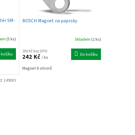
tér SM-
BOSCH Magnet na paprsky
dem
(5 ks)
Skladem
(2 ks)
200 Kč bez DPH
 košíku
Do košíku
242 Kč
/ ks
Magnet 6 otvorů
d:
149883