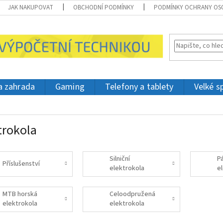
JAK NAKUPOVAT
OBCHODNÍ PODMÍNKY
PODMÍNKY OCHRANY OS
 a zahrada
Gaming
Telefony a tablety
Velké s
trokola
Silniční
P
Příslušenství
elektrokola
e
MTB horská
Celoodpružená
elektrokola
elektrokola