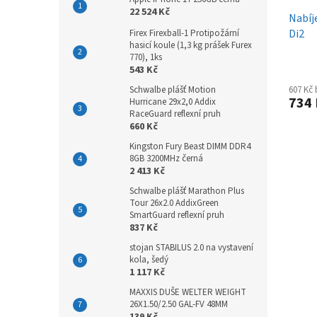
22 524 Kč
Nabíj
Di2
Firex Firexball-1 Protipožární
hasicí koule (1,3 kg prášek Furex
770), 1ks
543 Kč
Schwalbe plášť Motion
607 Kč
734
Hurricane 29x2,0 Addix
RaceGuard reflexní pruh
660 Kč
Kingston Fury Beast DIMM DDR4
8GB 3200MHz černá
2 413 Kč
Schwalbe plášť Marathon Plus
Tour 26x2.0 AddixGreen
SmartGuard reflexní pruh
837 Kč
stojan STABILUS 2.0 na vystavení
kola, šedý
1 117 Kč
MAXXIS DUŠE WELTER WEIGHT
26X1.50/2.50 GAL-FV 48MM
139 Kč