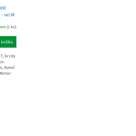
MMR
 - vel.M
dem
(1 ks)
 košíku
T, brzdy
Fox
, tlumič
 Motor: