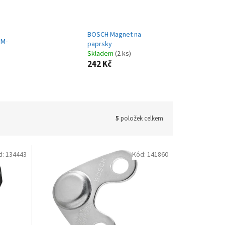
BOSCH Magnet na
SM-
paprsky
Skladem
(2 ks)
242 Kč
5
položek celkem
d:
134443
Kód:
141860