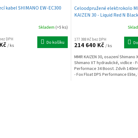
ecí kabel SHIMANO EW-EC300
Celoodpružené elektrokolo 
KAIZEN 30 - Liquid Red N Black
/ 25/2026
Skladem
(>5 ks)
Skla
 bez DPH
177 388 Kč bez DPH
Do košíku
Do
 Kč
214 640 Kč
/ ks
/ ks
MMR KAIZEN 30, osazení Shimano X
Shimano XT hydraulické, vidlice - 
Performace 34 Boost. Zdvih 140mm
- Fox Float DPS Performance Elite,
Bosch...
O
v
l
á
d
a
c
í
p