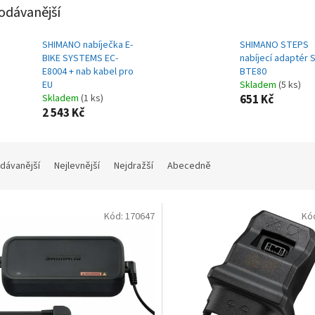
odávanější
SHIMANO nabíječka E-
SHIMANO STEPS
BIKE SYSTEMS EC-
nabíjecí adaptér 
E8004 + nab kabel pro
BTE80
EU
Skladem
(5 ks)
Skladem
(1 ks)
651 Kč
2 543 Kč
dávanější
Nejlevnější
Nejdražší
Abecedně
Kód:
170647
Kó