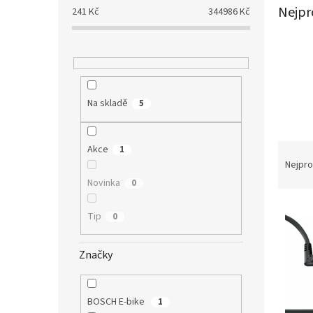
a
Nejpr
241
Kč
344986
Kč
n
e
l
Na skladě
5
Ř
Akce
1
a
Nejpro
z
Novinka
0
e
V
n
Tip
0
ý
í
p
p
i
r
Značky
s
o
p
d
r
u
BOSCH E-bike
1