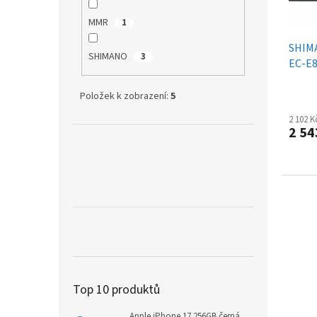
o
k
d
t
MMR
1
u
ů
SHIMA
k
SHIMANO
3
EC-E8
t
ů
Položek k zobrazení:
5
2 102 
2 54
Top 10 produktů
Apple iPhone 17 256GB černá