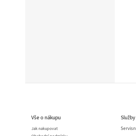
Z
á
p
a
t
Vše o nákupu
Služby
í
Servis
Jak nakupovat