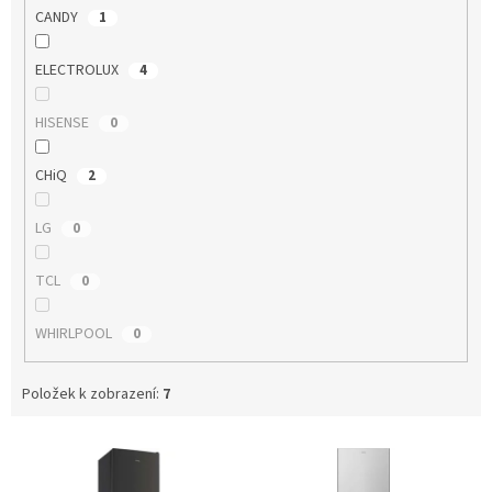
CANDY
1
ELECTROLUX
4
HISENSE
0
CHiQ
2
LG
0
TCL
0
WHIRLPOOL
0
Položek k zobrazení:
7
V
ý