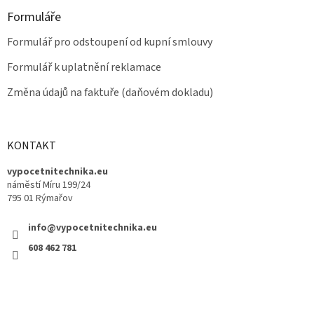
Formuláře
Formulář pro odstoupení od kupní smlouvy
Formulář k uplatnění reklamace
Změna údajů na faktuře (daňovém dokladu)
KONTAKT
vypocetnitechnika.eu
náměstí Míru 199/24
795 01 Rýmařov
info@vypocetnitechnika.eu
608 462 781