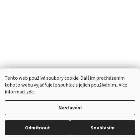
Tento web používá soubory cookie. Dalším procházením
tohoto webu vyjadřujete souhlas s jejich používáním.. Více
informací
zde
.
Vytvořil Shoptet
Nastavení
Copyright 2026
vypocetnitechnika.eu
. Všechna práva vyhrazena.
Odmítnout
Souhlasím
Upravit nastavení cookies