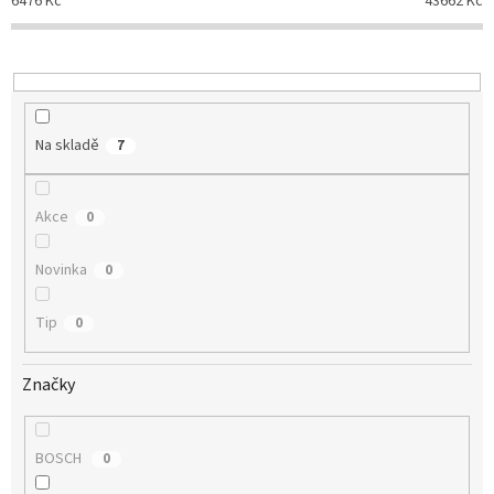
6476
Kč
43662
Kč
r
o
d
u
k
t
Na skladě
7
ů
Akce
0
Novinka
0
Tip
0
Značky
BOSCH
0