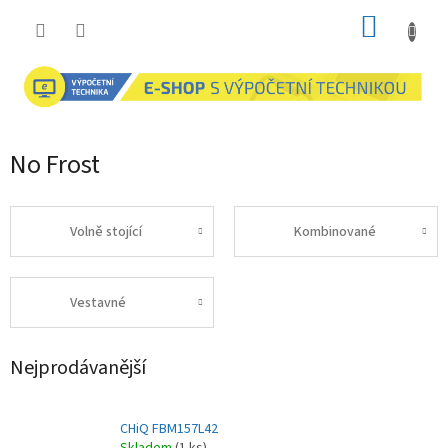
Přejít
NÁKUP
na
obsah
KOŠÍK
No Frost
Volně stojící
Kombinované
Vestavné
Nejprodávanější
CHiQ FBM157L42