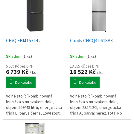
p
i
s
p
r
o
d
CHiQ FBM157L42
Candy CNCQ4T618AX
u
k
Skladem
(1 ks)
Skladem
(1 ks)
t
ů
5 569 Kč bez DPH
13 655 Kč bez DPH
6 739 Kč
16 522 Kč
/ ks
/ ks
Do košíku
Do košíku
Volně stojící kombinovaná
Volně stojící kombinovaná
lednička s mrazákem dole,
lednička s mrazákem dole,
objem 109/48 litrů, energetická
objem 235/120l, energetická
třída E, barva černá, LowFrost,
třída A, barva: nerez,Total No
LED osvlětlení, hlučnost 39 dB,
Frost, invertorový kompresor,
šířka 47 cm, výška 144 cm.
LED osvětlení, dotykové a...