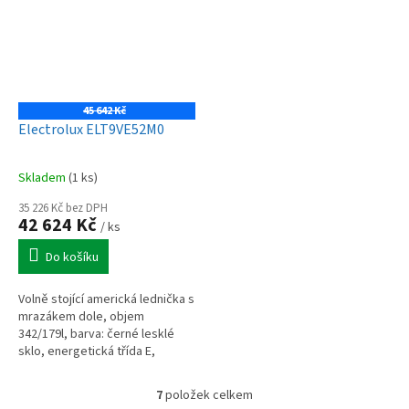
45 642 Kč
Electrolux ELT9VE52M0
Skladem
(1 ks)
35 226 Kč bez DPH
42 624 Kč
/ ks
Do košíku
Volně stojící americká lednička s
mrazákem dole, objem
342/179l, barva: černé lesklé
sklo, energetická třída E,
technologie No Frost, dotykové
a elektronické ovládání, šířka
7
položek celkem
O
91...