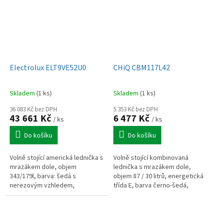
Electrolux ELT9VE52U0
CHiQ CBM117L42
Skladem
(1 ks)
Skladem
(1 ks)
36 083 Kč bez DPH
5 353 Kč bez DPH
43 661 Kč
6 477 Kč
/ ks
/ ks
Do košíku
Do košíku
Volně stojící americká lednička s
Volně stojící kombinovaná
mrazákem dole, objem
lednička s mrazákem dole,
343/179l, barva: šedá s
objem 87 / 30 litrů, energetická
nerezovým vzhledem,
třída E, barva černo-šedá,
energetická třída E, technologie
hlučnost 39 dB, technolige
No Frost, elektronické a
LowFrost, led osvětlení, šířka 47
dotykové ovládání,...
cm,...