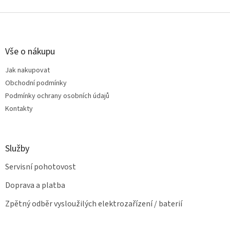
v
l
Z
á
á
d
p
a
a
Vše o nákupu
c
t
í
Jak nakupovat
í
p
Obchodní podmínky
r
v
Podmínky ochrany osobních údajů
k
Kontakty
y
v
ý
p
Služby
i
s
Servisní pohotovost
u
Doprava a platba
Zpětný odběr vysloužilých elektrozařízení / baterií