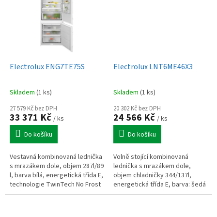
Electrolux ENG7TE75S
Electrolux LNT6ME46X3
Skladem
(1 ks)
Skladem
(1 ks)
27 579 Kč bez DPH
20 302 Kč bez DPH
33 371 Kč
24 566 Kč
/ ks
/ ks
Do košíku
Do košíku
Vestavná kombinovaná lednička
Volně stojící kombinovaná
s mrazákem dole, objem 287l/89
lednička s mrazákem dole,
l, barva bílá, energetická třída E,
objem chladničky 344/137l,
technologie TwinTech No Frost
energetická třída E, barva: šedá
a DynamicAir, roční spotřeba
a nerezové dveře s ochranou
energie: 247kWh,...
proti otiskům, roční spotřeba...