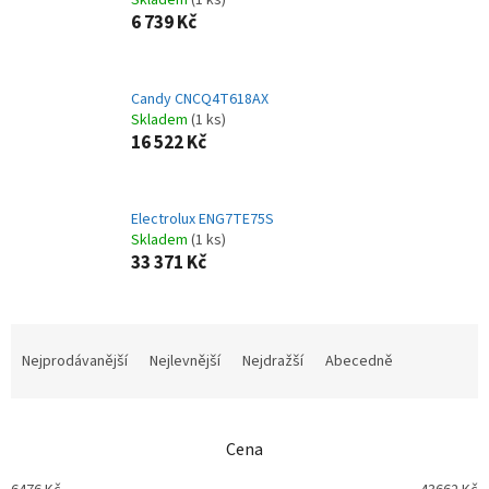
Skladem
(1 ks)
6 739 Kč
Candy CNCQ4T618AX
Skladem
(1 ks)
16 522 Kč
Electrolux ENG7TE75S
Skladem
(1 ks)
33 371 Kč
Ř
a
Nejprodávanější
Nejlevnější
Nejdražší
Abecedně
z
e
n
Cena
í
p