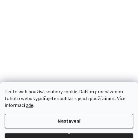
Tento web používá soubory cookie. Dalším procházením
tohoto webu vyjadřujete souhlas s jejich používáním.. Více
informací
zde
.
Vytvořil Shoptet
Nastavení
Copyright 2026
vypocetnitechnika.eu
. Všechna práva vyhrazena.