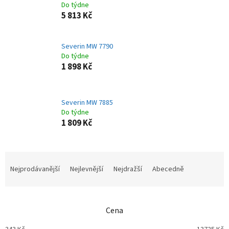
Do týdne
5 813 Kč
Severin MW 7790
Do týdne
1 898 Kč
Severin MW 7885
Do týdne
1 809 Kč
Ř
a
Nejprodávanější
Nejlevnější
Nejdražší
Abecedně
z
e
n
Cena
í
p