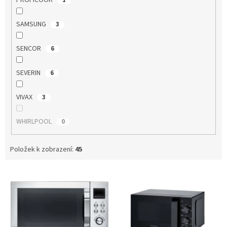
SAMSUNG
3
SENCOR
6
SEVERIN
6
VIVAX
3
WHIRLPOOL
0
Položek k zobrazení:
45
V
ý
p
i
s