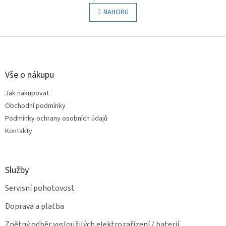
v
á
l
NAHORU
n
á
k
o
d
v
Z
a
á
c
á
n
í
p
í
p
a
Vše o nákupu
r
t
v
Jak nakupovat
í
k
Obchodní podmínky
y
v
Podmínky ochrany osobních údajů
ý
Kontakty
p
i
s
u
Služby
Servisní pohotovost
Doprava a platba
Zpětný odběr vysloužilých elektrozařízení / baterií