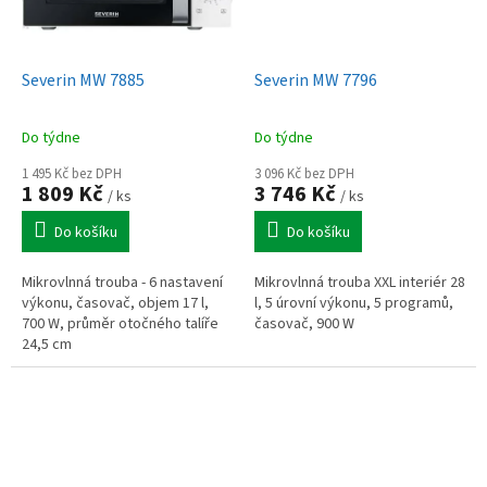
Severin MW 7885
Severin MW 7796
Do týdne
Do týdne
1 495 Kč bez DPH
3 096 Kč bez DPH
1 809 Kč
3 746 Kč
/ ks
/ ks
Do košíku
Do košíku
Mikrovlnná trouba - 6 nastavení
Mikrovlnná trouba XXL interiér 28
výkonu, časovač, objem 17 l,
l, 5 úrovní výkonu, 5 programů,
700 W, průměr otočného talíře
časovač, 900 W
24,5 cm