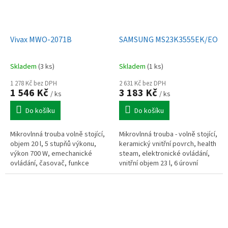
Vivax MWO-2071B
SAMSUNG MS23K3555EK/EO
Skladem
(3 ks)
Skladem
(1 ks)
1 278 Kč bez DPH
2 631 Kč bez DPH
1 546 Kč
3 183 Kč
/ ks
/ ks
Do košíku
Do košíku
Mikrovlnná trouba volně stojící,
Mikrovlnná trouba - volně stojící,
objem 20 l, 5 stupňů výkonu,
keramický vnitřní povrch, health
výkon 700 W, emechanické
steam, elektronické ovládání,
ovládání, časovač, funkce
vnitřní objem 23 l, 6 úrovní
rozmrazování.
výkonu, 800W výkon
mikrovlnného ohřevu, s
28,8cm...