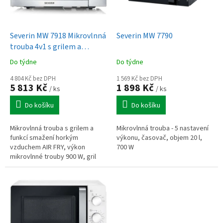
p
r
o
d
Severin MW 7918 Mikrovlnná
Severin MW 7790
u
trouba 4v1 s grilem a
k
horkým vzduchem
Do týdne
Do týdne
t
ů
4 804 Kč bez DPH
1 569 Kč bez DPH
5 813 Kč
1 898 Kč
/ ks
/ ks
Do košíku
Do košíku
Mikrovlnná trouba s grilem a
Mikrovlnná trouba - 5 nastavení
funkcí smažení horkým
výkonu, časovač, objem 20 l,
vzduchem AIR FRY, výkon
700 W
mikrovlnné trouby 900 W, gril
1000 W, funkce smažení horkým
vzduchem 1950 W, objem cca 25
l, LED...