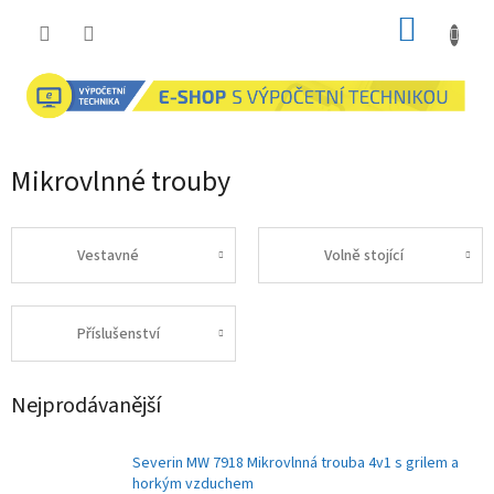
Přejít
NÁKUP
na
obsah
KOŠÍK
Mikrovlnné trouby
Vestavné
Volně stojící
Příslušenství
Nejprodávanější
Severin MW 7918 Mikrovlnná trouba 4v1 s grilem a
horkým vzduchem