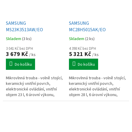
SAMSUNG
SAMSUNG
MS23K3513AW/EO
MC28H5015AK/EO
Skladem
(3 ks)
Skladem
(2 ks)
3 041 Kč bez DPH
4 398 Kč bez DPH
3 679 Kč
5 321 Kč
/ ks
/ ks
Do košíku
Do košíku
Mikrovlnná trouba - volně stojící,
Mikrovlnná trouba - volně stojící,
keramický vnitřní povrch,
keramický vnitřní povrch,
elektronické ovládání, vnitřní
elektronické ovládání, vnitřní
objem 23 l, 6 úrovní výkonu,
objem 28 l, 6 úrovní výkonu,
800W výkon mikrovlnného
900W výkon mikrovlnného
ohřevu, s 28,8cm otočným...
ohřevu, s 32,5cm otočným...