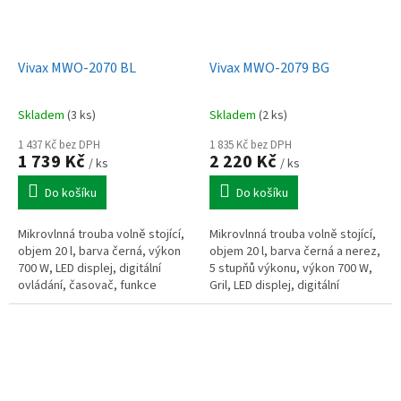
Vivax MWO-2070 BL
Vivax MWO-2079 BG
Skladem
(3 ks)
Skladem
(2 ks)
1 437 Kč bez DPH
1 835 Kč bez DPH
1 739 Kč
2 220 Kč
/ ks
/ ks
Do košíku
Do košíku
Mikrovlnná trouba volně stojící,
Mikrovlnná trouba volně stojící,
objem 20 l, barva černá, výkon
objem 20 l, barva černá a nerez,
700 W, LED displej, digitální
5 stupňů výkonu, výkon 700 W,
ovládání, časovač, funkce
Gril, LED displej, digitální
rozmrazování.
ovládání, časovač, funkce
rozmrazování.