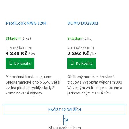
ProfiCook MWG 1204
DOMO DO23001
Skladem
(1 ks)
Skladem
(2 ks)
3 998 Kč bez DPH
2 391 Kč bez DPH
4 838 Kč
2 893 Kč
/ ks
/ ks
Do košíku
Do košíku
Mikrovlnná trouba s grilem.
Oblíbený model mikrovlnné
Sklokeramické dno o 55% větší
trouby s vysokým výkonem 900
užitná plocha, rychlý start, 2
W, velkým vnitřním prostorem a
kombinované výkony
jednoduchým manuálním
grilu/mikrovln, 5 výkonů
ovládáním. Objem 30 litrů.
mikrovln, 1 výkon grilu,
Skleněný otočný talíř o průměru
časovač,...
NAČÍST 12 DALŠÍCH
31,5 cm.
S
1
4
t
O
r
45
položek celkem