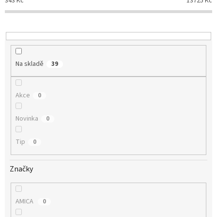
343
Kč
13725
Kč
r
o
d
u
k
t
Na skladě
39
ů
Akce
0
Novinka
0
Tip
0
Značky
AMICA
0