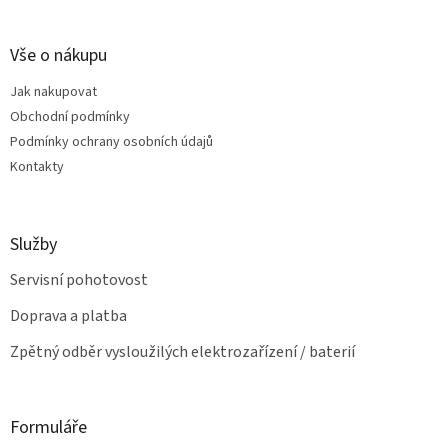
á
c
á
n
í
p
í
p
a
Vše o nákupu
r
t
v
Jak nakupovat
í
k
Obchodní podmínky
y
v
Podmínky ochrany osobních údajů
ý
Kontakty
p
i
s
u
Služby
Servisní pohotovost
Doprava a platba
Zpětný odběr vysloužilých elektrozařízení / baterií
Formuláře