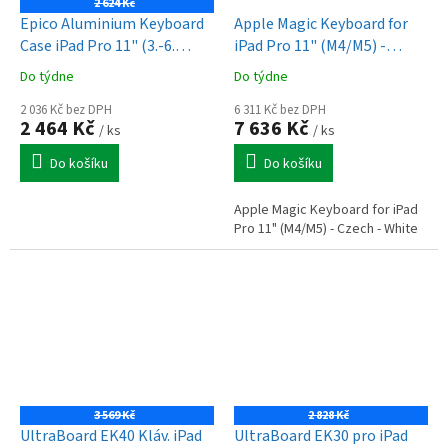
2 624 Kč
Epico Aluminium Keyboard
Apple Magic Keyboard for
Case iPad Pro 11" (3.-6.
iPad Pro 11" (M4/M5) -
gen)/Air 10,9" (A14-M1)/Air
Czech - White (MWR03CZ/A)
Do týdne
Do týdne
11" (M2-M4) - SK
2 036 Kč bez DPH
6 311 Kč bez DPH
2 464 Kč
7 636 Kč
/ ks
/ ks
Do košíku
Do košíku
Apple Magic Keyboard for iPad
Pro 11" (M4/M5) - Czech - White
3 569 Kč
2 828 Kč
UltraBoard EK40 Kláv. iPad
UltraBoard EK30 pro iPad