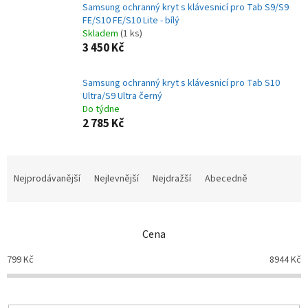
Samsung ochranný kryt s klávesnicí pro Tab S9/S9
FE/S10 FE/S10 Lite - bílý
Skladem
(1 ks)
3 450 Kč
Samsung ochranný kryt s klávesnicí pro Tab S10
Ultra/S9 Ultra černý
Do týdne
2 785 Kč
Ř
a
Nejprodávanější
Nejlevnější
Nejdražší
Abecedně
z
e
n
Cena
í
p
799
Kč
8944
Kč
r
o
d