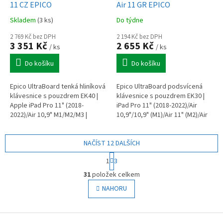
11 CZ EPICO
Air 11 GR EPICO
Skladem
(3 ks)
Do týdne
2 769 Kč bez DPH
2 194 Kč bez DPH
3 351 Kč
2 655 Kč
/ ks
/ ks
Do košíku
Do košíku
Epico UltraBoard tenká hliníková
Epico UltraBoard podsvícená
klávesnice s pouzdrem EK40 |
klávesnice s pouzdrem EK30 |
Apple iPad Pro 11" (2018-
iPad Pro 11" (2018-2022)/Air
2022)/Air 10,9" M1/M2/M3 |
10,9"/10,9" (M1)/Air 11" (M2)/Air
vesmírně černá
11" (M3)
NAČÍST 12 DALŠÍCH
S
1
3
t
O
r
31
položek celkem
v
á
l
NAHORU
n
á
k
o
d
v
Z
a