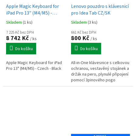
Apple Magic Keyboard for
Lenovo pouzdro s klávesnicí
iPad Pro 13" (M4/M5) -
pro Idea Tab CZ/SK
Czech - Black (MWR53CZ/A)
Skladem
(1 ks)
Skladem
(3 ks)
7 225 Kč bez DPH
661 Kč bez DPH
8 742 Kč
800 Kč
/ ks
/ ks
Do košíku
Do košíku
Apple Magic Keyboard for iPad
All-in-One klávesnice s celkovou
Pro 13" (M4/M5) - Czech - Black
ochranou, vestavěný stojánek a
držák na pero, plynulé připojení
pomocí 3pinového pogo
konektoru