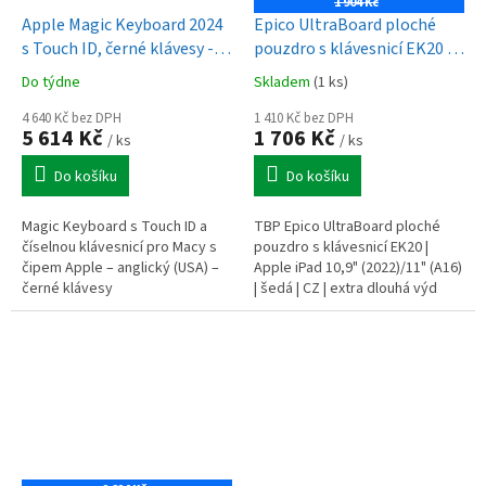
1 904 Kč
Apple Magic Keyboard 2024
Epico UltraBoard ploché
s Touch ID, černé klávesy -
pouzdro s klávesnicí EK20 |
US
Apple iPad 10,9" (2022)/11"
Do týdne
Skladem
(1 ks)
(A16) | šedá | CZ
4 640 Kč bez DPH
1 410 Kč bez DPH
5 614 Kč
1 706 Kč
/ ks
/ ks
Do košíku
Do košíku
Magic Keyboard s Touch ID a
TBP Epico UltraBoard ploché
číselnou klávesnicí pro Macy s
pouzdro s klávesnicí EK20 |
čipem Apple – anglický (USA) –
Apple iPad 10,9" (2022)/11" (A16)
černé klávesy
| šedá | CZ | extra dlouhá výd