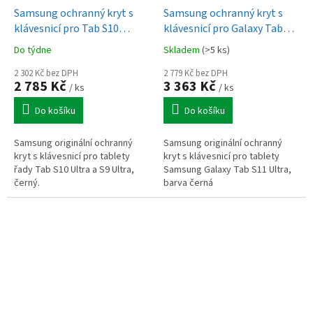
Samsung ochranný kryt s
Samsung ochranný kryt s
klávesnicí pro Tab S10
klávesnicí pro Galaxy Tab
Ultra/S9 Ultra černý
S11 Ultra
Do týdne
Skladem
(>5 ks)
2 302 Kč bez DPH
2 779 Kč bez DPH
2 785 Kč
3 363 Kč
/ ks
/ ks
Do košíku
Do košíku
Samsung originální ochranný
Samsung originální ochranný
kryt s klávesnicí pro tablety
kryt s klávesnicí pro tablety
řady Tab S10 Ultra a S9 Ultra,
Samsung Galaxy Tab S11 Ultra,
černý.
barva černá