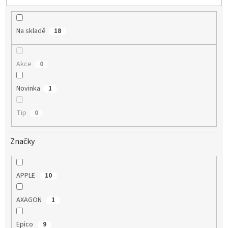
u
k
t
Na skladě
18
ů
Akce
0
Novinka
1
Tip
0
Značky
APPLE
10
AXAGON
1
Epico
9