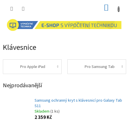
Přejít
NÁKUP
na
obsah
KOŠÍK
Klávesnice
Pro Apple iPad
Pro Samsung Tab
Nejprodávanější
Samsung ochranný kryt s klávesnicí pro Galaxy Tab
S11
Skladem
(1 ks)
2 359 Kč