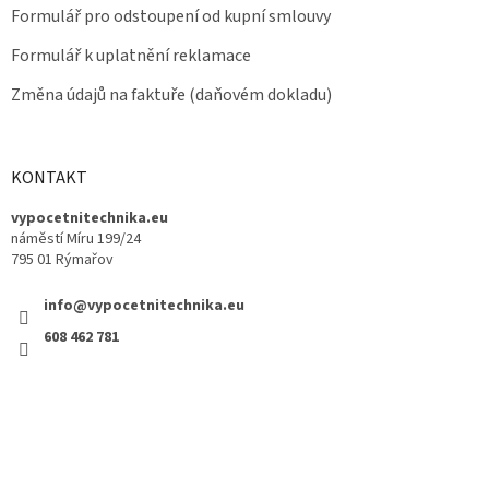
Formulář pro odstoupení od kupní smlouvy
Formulář k uplatnění reklamace
Změna údajů na faktuře (daňovém dokladu)
KONTAKT
vypocetnitechnika.eu
náměstí Míru 199/24
795 01 Rýmařov
info@vypocetnitechnika.eu
608 462 781