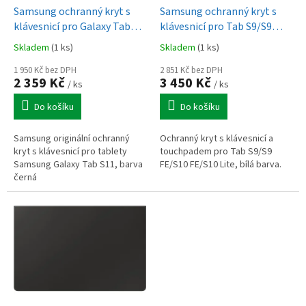
d
Samsung ochranný kryt s
Samsung ochranný kryt s
u
klávesnicí pro Galaxy Tab
klávesnicí pro Tab S9/S9
k
S11
FE/S10 FE/S10 Lite - bílý
Skladem
(1 ks)
Skladem
(1 ks)
t
ů
1 950 Kč bez DPH
2 851 Kč bez DPH
2 359 Kč
3 450 Kč
/ ks
/ ks
Do košíku
Do košíku
Samsung originální ochranný
Ochranný kryt s klávesnicí a
kryt s klávesnicí pro tablety
touchpadem pro Tab S9/S9
Samsung Galaxy Tab S11, barva
FE/S10 FE/S10 Lite, bílá barva.
černá