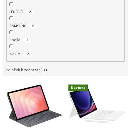
LENOVO
2
SAMSUNG
6
Spello
1
XIAOMI
2
Položek k zobrazení:
31
V
Novinka
ý
p
i
s
p
r
o