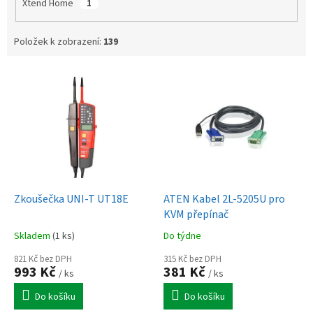
Xtend Home
1
Položek k zobrazení:
139
V
ý
p
i
s
p
r
o
d
Zkoušečka UNI-T UT18E
ATEN Kabel 2L-5205U pro
u
KVM přepínač
k
Skladem
(1 ks)
Do týdne
t
ů
821 Kč bez DPH
315 Kč bez DPH
993 Kč
381 Kč
/ ks
/ ks
Do košíku
Do košíku