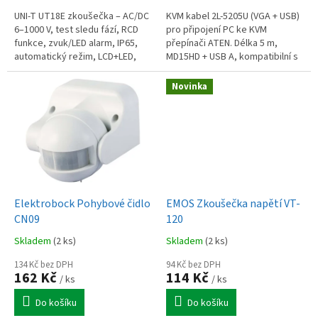
UNI-T UT18E zkoušečka – AC/DC
KVM kabel 2L-5205U (VGA + USB)
6–1000 V, test sledu fází, RCD
pro připojení PC ke KVM
funkce, zvuk/LED alarm, IP65,
přepínači ATEN. Délka 5 m,
automatický režim, LCD+LED,
MD15HD + USB A, kompatibilní s
CAT III 1000 V / CAT IV 600 V.
řadou CS/CL zařízení.
Novinka
Elektrobock Pohybové čidlo
EMOS Zkoušečka napětí VT-
CN09
120
Skladem
(2 ks)
Skladem
(2 ks)
134 Kč bez DPH
94 Kč bez DPH
162 Kč
114 Kč
/ ks
/ ks
Do košíku
Do košíku