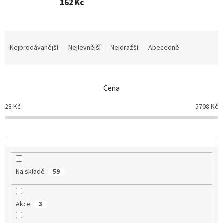
162 Kč
Ř
a
Nejprodávanější
Nejlevnější
Nejdražší
Abecedně
z
e
n
Cena
í
p
28
Kč
5708
Kč
r
o
d
u
k
t
Na skladě
59
ů
Akce
3