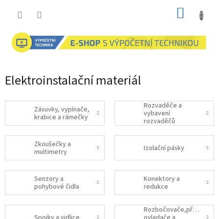
Přejít
NÁKUP
na
obsah
KOŠÍK
Elektroinstalační materiál
Rozvaděče a
Zásuvky, vypínače,
vybavení
krabice a rámečky
rozvaděčů
Zkoušečky a
Izolační pásky
multimetry
Senzory a
Konektory a
pohybové čidla
redukce
Rozbočovače,přepínače,
Spojky a vidlice
ovladače a