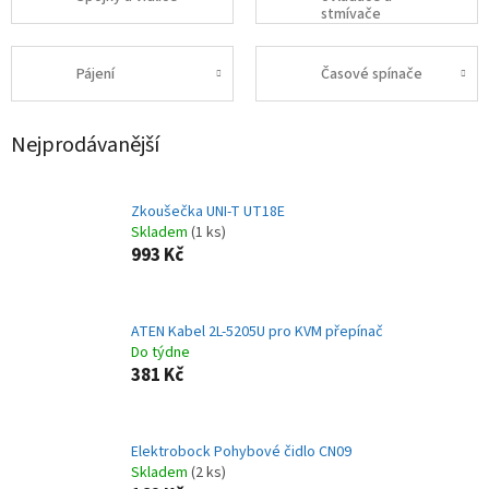
stmívače
Pájení
Časové spínače
Nejprodávanější
Zkoušečka UNI-T UT18E
Skladem
(1 ks)
993 Kč
ATEN Kabel 2L-5205U pro KVM přepínač
Do týdne
381 Kč
Elektrobock Pohybové čidlo CN09
Skladem
(2 ks)