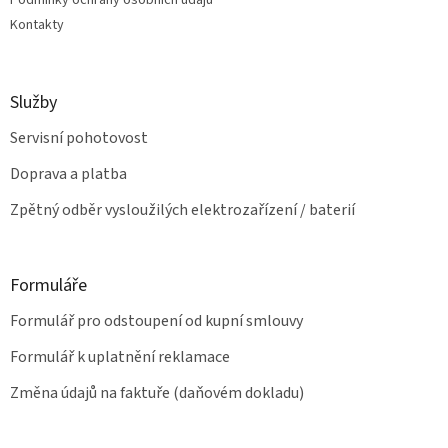
Podmínky ochrany osobních údajů
ý
Kontakty
p
i
s
u
Služby
Servisní pohotovost
Doprava a platba
Zpětný odběr vysloužilých elektrozařízení / baterií
Formuláře
Formulář pro odstoupení od kupní smlouvy
Formulář k uplatnění reklamace
Změna údajů na faktuře (daňovém dokladu)