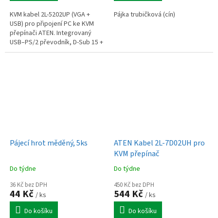
KVM kabel 2L-5202UP (VGA +
Pájka trubičková (cín)
USB) pro připojení PC ke KVM
přepínači ATEN. Integrovaný
USB–PS/2 převodník, D-Sub 15 +
USB A, délka 1,8 m.
Pájecí hrot měděný, 5ks
ATEN Kabel 2L-7D02UH pro
KVM přepínač
Do týdne
Do týdne
36 Kč bez DPH
450 Kč bez DPH
44 Kč
544 Kč
/ ks
/ ks
Do košíku
Do košíku