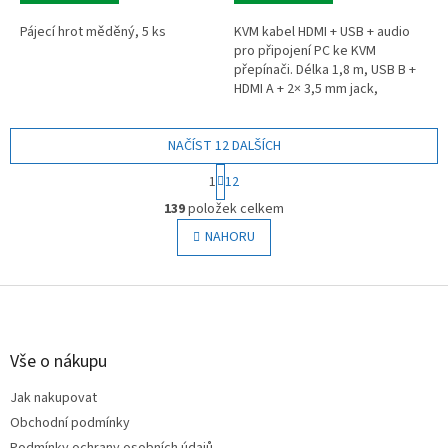
Pájecí hrot měděný, 5 ks
KVM kabel HDMI + USB + audio
pro připojení PC ke KVM
přepínači. Délka 1,8 m, USB B +
HDMI A + 2× 3,5 mm jack,
sdružené provedení, černý.
NAČÍST 12 DALŠÍCH
S
1
12
t
O
r
139
položek celkem
v
á
l
NAHORU
n
á
k
o
d
v
Z
a
á
c
á
n
í
p
í
p
a
Vše o nákupu
r
t
v
Jak nakupovat
í
k
Obchodní podmínky
y
v