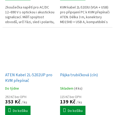
Zkoušečka napětí pro AC/DC
KVM kabel 2L-5203U (VGA + USB)
12–690 V s optickou i akustickou
pro připojení PC k KVM přepínači
signalizací. Měří spojitost
ATEN. Délka 3 m, konektory
obvodů, určí fázi, sled i polaritu,
MD15HD + USB A, kompatibilní s
napájení 9 V.
řadou CS/CL zařízení.
ATEN Kabel 2L-5202UP pro
Pájka trubičková (cín)
KVM přepínač
Do týdne
Skladem
(4 ks)
292 Kč bez DPH
115 Kč bez DPH
353 Kč
139 Kč
/ ks
/ ks
Do košíku
Do košíku