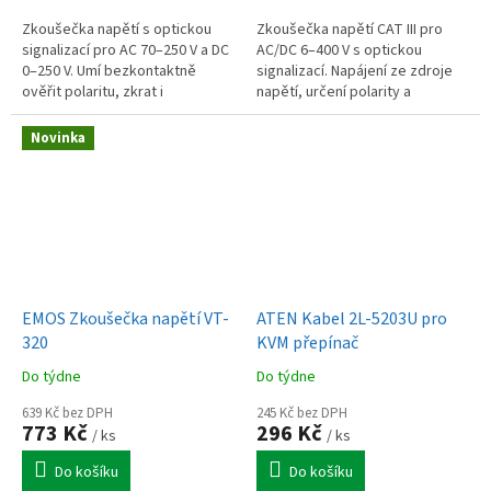
Zkoušečka napětí s optickou
Zkoušečka napětí CAT III pro
signalizací pro AC 70–250 V a DC
AC/DC 6–400 V s optickou
0–250 V. Umí bezkontaktně
signalizací. Napájení ze zdroje
ověřit polaritu, zkrat i
napětí, určení polarity a
vyzařování, napájení 2× LR41.
odnímatelné kryty měřicích
hrotů.
Novinka
EMOS Zkoušečka napětí VT-
ATEN Kabel 2L-5203U pro
320
KVM přepínač
Do týdne
Do týdne
639 Kč bez DPH
245 Kč bez DPH
773 Kč
296 Kč
/ ks
/ ks
Do košíku
Do košíku