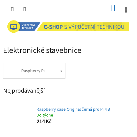
Přejít
NÁKUP
na
obsah
KOŠÍK
Elektronické stavebnice
Raspberry Pi
Nejprodávanější
Raspberry case Original černá pro Pi 4 B
Do týdne
214 Kč