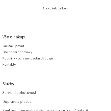
Rpi 4 díky vysokému výkonu
produkuje. Barva černá
6
položek celkem
O
v
l
Z
á
á
d
p
a
a
Vše o nákupu
c
t
í
Jak nakupovat
í
p
Obchodní podmínky
r
v
Podmínky ochrany osobních údajů
k
Kontakty
y
v
ý
p
Služby
i
s
Servisní pohotovost
u
Doprava a platba
Zpětný odběr vysloužilých elektrozařízení / baterií