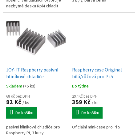
absenci ventilačních otvorů je
3 B(+), barva černá
nezbytné desku Rpi4 chladit
alespoň pasivním chladičem.
JOY-IT Raspberry pasivní
Raspberry case Original
hliníkové chladiče
bílá/růžová pro Pi 5
Skladem
(>5 ks)
Do týdne
68 Kč bez DPH
297 Kč bez DPH
82 Kč
359 Kč
/ ks
/ ks
Do košíku
Do košíku
pasivní hliníkové chladiče pro
Oficiální mini-case pro Pi 5
Raspberry Pi, 3 kusy