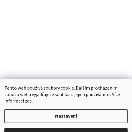
Tento web používá soubory cookie. Dalším procházením
tohoto webu vyjadřujete souhlas s jejich používáním.. Více
informací
zde
.
Vytvořil Shoptet
Nastavení
Copyright 2026
vypocetnitechnika.eu
. Všechna práva vyhrazena.