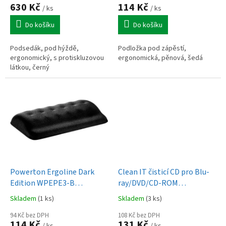
630 Kč
114 Kč
/ ks
/ ks
Do košíku
Do košíku
Podsedák, pod hýždě,
Podložka pod zápěstí,
ergonomický, s protiskluzovou
ergonomická, pěnová, šedá
látkou, černý
Powerton Ergoline Dark
Clean IT čisticí CD pro Blu-
Edition WPEPE3-B
ray/DVD/CD-ROM
podložka pod zápěstí černá
přehrávače
Skladem
(1 ks)
Skladem
(3 ks)
94 Kč bez DPH
108 Kč bez DPH
114 Kč
131 Kč
/ ks
/ ks