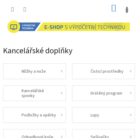
Přejít
NÁKUP
na
obsah
KOŠÍK
Kancelářské doplňky
Nůžky a nože
Čisticí prostředky
Kancelářské
Drátěný program
sponky
Podložky a opěrky
Lupy
Odpadkové koše
Sešívačky