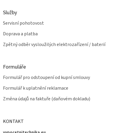
s
u
Služby
Servisní pohotovost
Doprava a platba
Zpětný odběr vysloužilých elektrozařízení / baterií
Formuláře
Formulář pro odstoupení od kupní smlouvy
Formulář k uplatnění reklamace
Změna údajů na faktuře (daňovém dokladu)
KONTAKT
vypocetnitechnika.eu