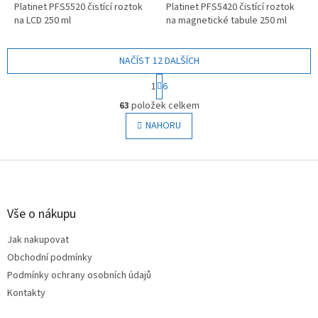
Platinet PFS5520 čistící roztok
Platinet PFS5420 čistící roztok
na LCD 250 ml
na magnetické tabule 250 ml
NAČÍST 12 DALŠÍCH
S
1
6
t
O
r
63
položek celkem
v
á
l
NAHORU
n
á
k
o
d
v
Z
a
á
c
á
n
í
p
í
p
a
Vše o nákupu
r
t
v
Jak nakupovat
í
k
Obchodní podmínky
y
v
Podmínky ochrany osobních údajů
ý
Kontakty
p
i