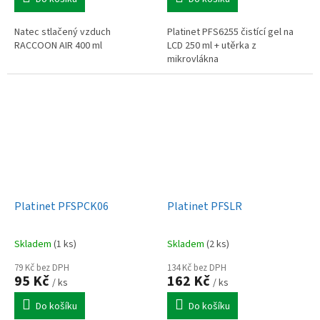
Natec stlačený vzduch
Platinet PFS6255 čistící gel na
RACCOON AIR 400 ml
LCD 250 ml + utěrka z
mikrovlákna
Platinet PFSPCK06
Platinet PFSLR
Skladem
(1 ks)
Skladem
(2 ks)
79 Kč bez DPH
134 Kč bez DPH
95 Kč
162 Kč
/ ks
/ ks
Do košíku
Do košíku