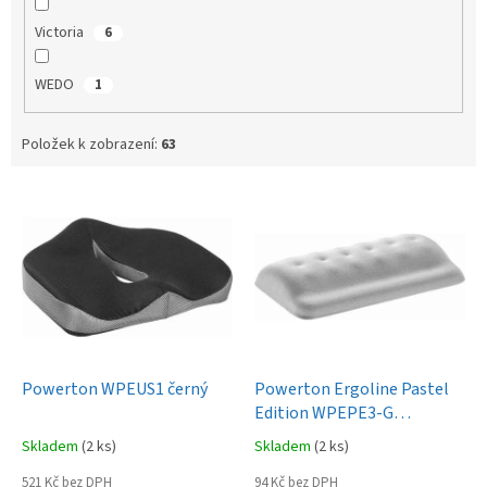
Victoria
6
WEDO
1
Položek k zobrazení:
63
V
ý
p
i
s
p
r
o
d
Powerton WPEUS1 černý
Powerton Ergoline Pastel
u
Edition WPEPE3-G
k
podložka pod zápěstí šedá
Skladem
(2 ks)
Skladem
(2 ks)
t
ů
521 Kč bez DPH
94 Kč bez DPH