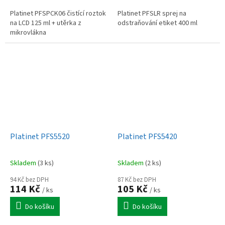
Platinet PFSPCK06 čistící roztok
Platinet PFSLR sprej na
na LCD 125 ml + utěrka z
odstraňování etiket 400 ml
mikrovlákna
Platinet PFS5520
Platinet PFS5420
Skladem
(3 ks)
Skladem
(2 ks)
94 Kč bez DPH
87 Kč bez DPH
114 Kč
105 Kč
/ ks
/ ks
Do košíku
Do košíku