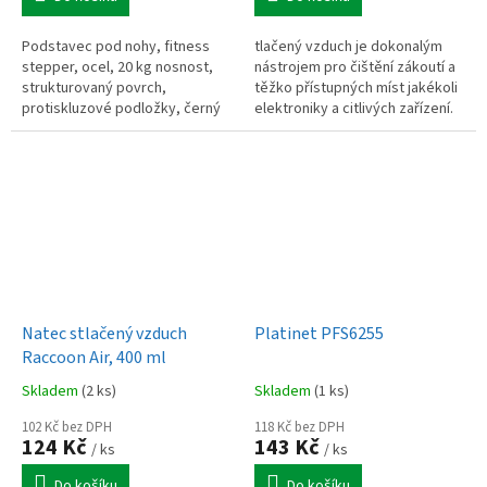
Podstavec pod nohy, fitness
tlačený vzduch je dokonalým
stepper, ocel, 20 kg nosnost,
nástrojem pro čištění zákoutí a
strukturovaný povrch,
těžko přístupných míst jakékoli
protiskluzové podložky, černý
elektroniky a citlivých zařízení.
Vysokotlaký plyn odstraňuje
prach a nečistoty z...
Natec stlačený vzduch
Platinet PFS6255
Raccoon Air, 400 ml
Skladem
(2 ks)
Skladem
(1 ks)
102 Kč bez DPH
118 Kč bez DPH
124 Kč
143 Kč
/ ks
/ ks
Do košíku
Do košíku