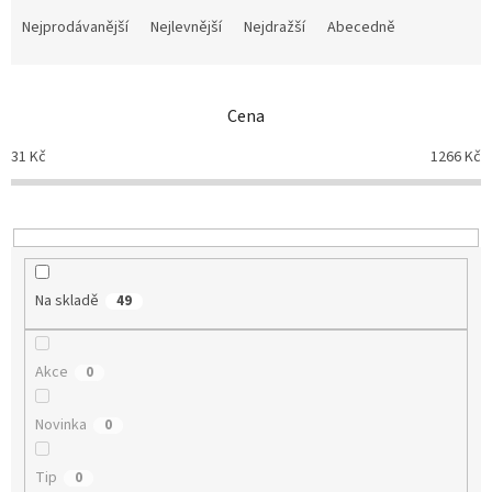
Ř
a
Nejprodávanější
Nejlevnější
Nejdražší
Abecedně
z
e
n
Cena
í
p
31
Kč
1266
Kč
r
o
d
u
k
t
Na skladě
49
ů
Akce
0
Novinka
0
Tip
0