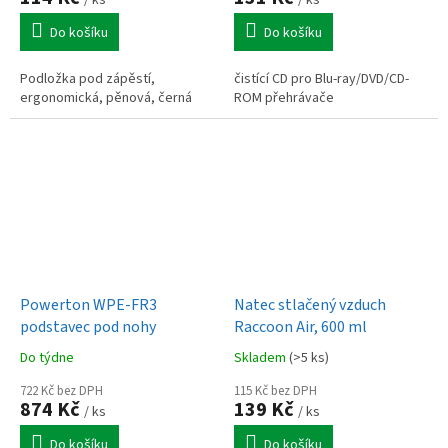
Do košíku
Do košíku
Podložka pod zápěstí,
čistící CD pro Blu-ray/DVD/CD-
ergonomická, pěnová, černá
ROM přehrávače
Powerton WPE-FR3
Natec stlačený vzduch
podstavec pod nohy
Raccoon Air, 600 ml
Do týdne
Skladem
(>5 ks)
722 Kč bez DPH
115 Kč bez DPH
874 Kč
139 Kč
/ ks
/ ks
Do košíku
Do košíku