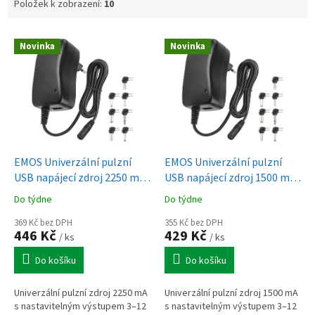
Položek k zobrazení:
10
V
Novinka
Novinka
ý
p
i
s
p
r
o
d
EMOS Univerzální pulzní
EMOS Univerzální pulzní
u
USB napájecí zdroj 2250 mA
USB napájecí zdroj 1500 mA
k
s hřebínkem
s hřebínkem
Do týdne
Do týdne
t
ů
369 Kč bez DPH
355 Kč bez DPH
446 Kč
429 Kč
/ ks
/ ks
Do košíku
Do košíku
Univerzální pulzní zdroj 2250 mA
Univerzální pulzní zdroj 1500 mA
s nastavitelným výstupem 3–12
s nastavitelným výstupem 3–12