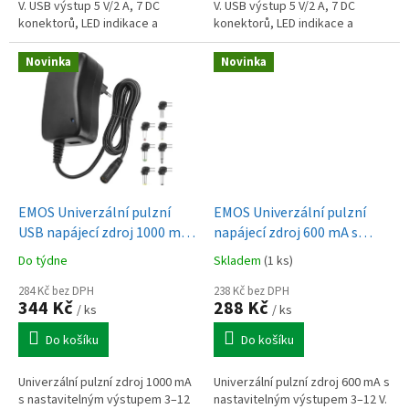
V. USB výstup 5 V/2 A, 7 DC
V. USB výstup 5 V/2 A, 7 DC
konektorů, LED indikace a
konektorů, LED indikace a
ochrana proti přetížení.
ochrana proti přetížení.
Novinka
Novinka
EMOS Univerzální pulzní
EMOS Univerzální pulzní
USB napájecí zdroj 1000 mA
napájecí zdroj 600 mA s
s hřebínkem
hřebínkem
Do týdne
Skladem
(1 ks)
284 Kč bez DPH
238 Kč bez DPH
344 Kč
288 Kč
/ ks
/ ks
Do košíku
Do košíku
Univerzální pulzní zdroj 1000 mA
Univerzální pulzní zdroj 600 mA s
s nastavitelným výstupem 3–12
nastavitelným výstupem 3–12 V.