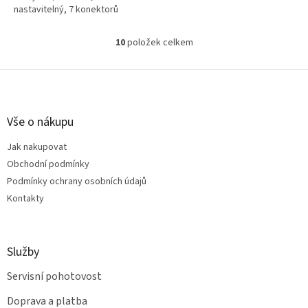
nastavitelný, 7 konektorů
10
položek celkem
O
v
l
Z
á
á
d
p
a
a
Vše o nákupu
c
t
í
Jak nakupovat
í
p
Obchodní podmínky
r
v
Podmínky ochrany osobních údajů
k
Kontakty
y
v
ý
p
Služby
i
s
Servisní pohotovost
u
Doprava a platba