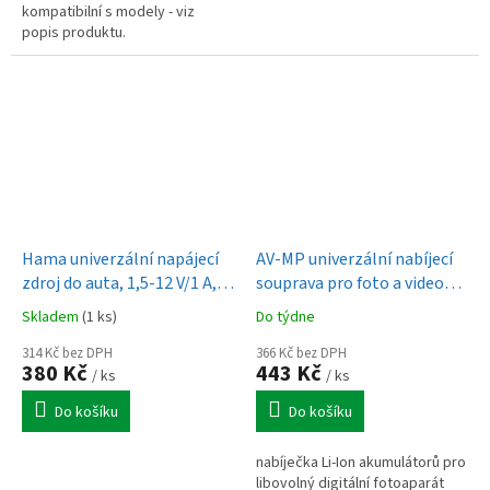
kompatibilní s modely - viz
popis produktu.
Hama univerzální napájecí
AV-MP univerzální nabíjecí
zdroj do auta, 1,5-12 V/1 A, 8
souprava pro foto a video
konektorů
akumulátory - krabicové
Skladem
(1 ks)
Do týdne
balení
314 Kč bez DPH
366 Kč bez DPH
380 Kč
443 Kč
/ ks
/ ks
Do košíku
Do košíku
nabíječka Li-Ion akumulátorů pro
libovolný digitální fotoaparát