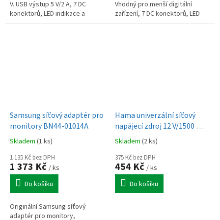
V. USB výstup 5 V/2 A, 7 DC
Vhodný pro menší digitální
konektorů, LED indikace a
zařízení, 7 DC konektorů, LED
ochrana proti přetížení.
indikace a ochrana proti
přetížení.
Samsung síťový adaptér pro
Hama univerzální síťový
monitory BN44-01014A
napájecí zdroj 12 V/1500 mA,
nastavitelný, 7 konektorů
Skladem
(1 ks)
Skladem
(2 ks)
1 135 Kč bez DPH
375 Kč bez DPH
1 373 Kč
454 Kč
/ ks
/ ks
Do košíku
Do košíku
Originální Samsung síťový
adaptér pro monitory,