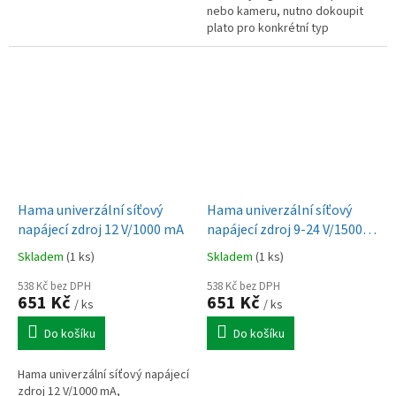
nebo kameru, nutno dokoupit
plato pro konkrétní typ
akumulátoru. Příklad: nabíjecí
doba 650mAh 1-1.5h, 1800mAh...
Hama univerzální síťový
Hama univerzální síťový
napájecí zdroj 12 V/1000 mA
napájecí zdroj 9-24 V/1500
mA, nastavitelný, 7
Skladem
(1 ks)
Skladem
(1 ks)
konektorů
538 Kč bez DPH
538 Kč bez DPH
651 Kč
651 Kč
/ ks
/ ks
Do košíku
Do košíku
Hama univerzální síťový napájecí
zdroj 12 V/1000 mA,