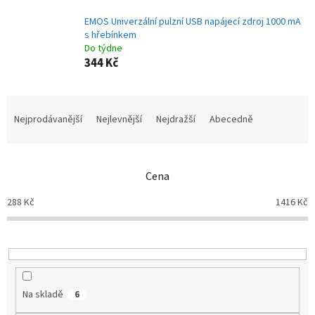
EMOS Univerzální pulzní USB napájecí zdroj 1000 mA
s hřebínkem
Do týdne
344 Kč
Ř
a
Nejprodávanější
Nejlevnější
Nejdražší
Abecedně
z
e
n
Cena
í
p
288
Kč
1416
Kč
r
o
d
u
k
t
Na skladě
6
ů