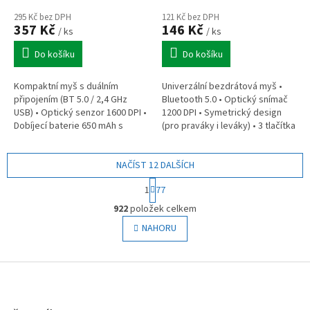
BT+2,4GHz, baterie
baterie, bílá
650mAh, snow white
295 Kč bez DPH
121 Kč bez DPH
357 Kč
146 Kč
/ ks
/ ks
Do košíku
Do košíku
Kompaktní myš s duálním
Univerzální bezdrátová myš •
připojením (BT 5.0 / 2,4 GHz
Bluetooth 5.0 • Optický snímač
USB) • Optický senzor 1600 DPI •
1200 DPI • Symetrický design
Dobíjecí baterie 650 mAh s
(pro praváky i leváky) • 3 tlačítka
úsporným režimem • RGB
(životnost 3 mil. kliknutí) • Chytrá
podsvícení (15 režimů/vypnutí) •
úspora energie...
Nabíjecí...
NAČÍST 12 DALŠÍCH
S
1
77
t
O
r
922
položek celkem
v
á
l
NAHORU
n
á
k
o
d
v
Z
a
á
c
á
n
í
p
í
p