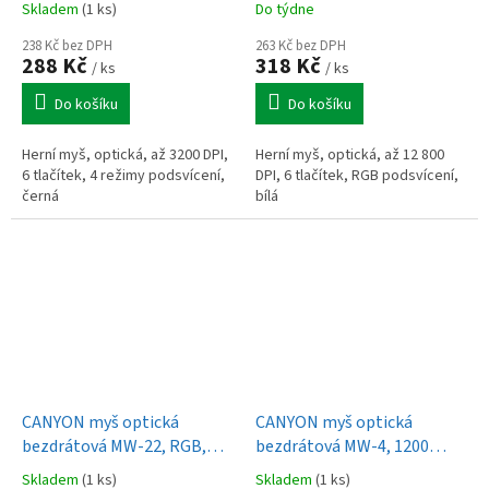
Skladem
(1 ks)
Do týdne
238 Kč bez DPH
263 Kč bez DPH
288 Kč
318 Kč
/ ks
/ ks
Do košíku
Do košíku
Herní myš, optická, až 3200 DPI,
Herní myš, optická, až 12 800
6 tlačítek, 4 režimy podsvícení,
DPI, 6 tlačítek, RGB podsvícení,
černá
bílá
CANYON myš optická
CANYON myš optická
bezdrátová MW-22, RGB,
bezdrátová MW-4, 1200
800/1200/1600 dpi, 4 tl,
dpi,3 tl., Bluetooth, AA
Skladem
(1 ks)
Skladem
(1 ks)