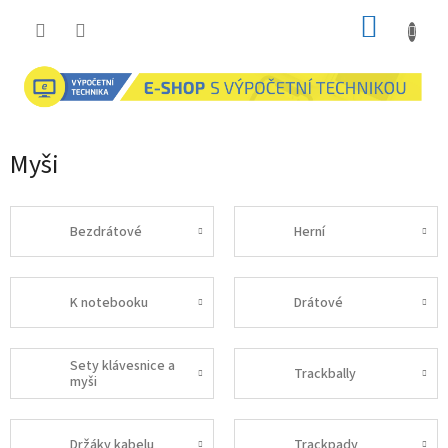
Přejít
NÁKUP
na
obsah
KOŠÍK
Myši
Bezdrátové
Herní
K notebooku
Drátové
Sety klávesnice a
Trackbally
myši
Držáky kabelu
Trackpady