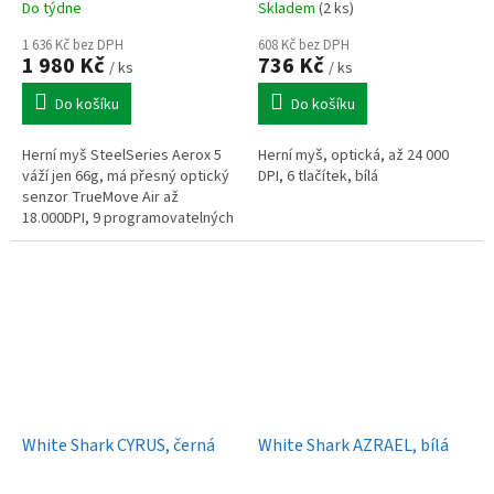
Do týdne
Skladem
(2 ks)
1 636 Kč bez DPH
608 Kč bez DPH
1 980 Kč
736 Kč
/ ks
/ ks
Do košíku
Do košíku
Herní myš SteelSeries Aerox 5
Herní myš, optická, až 24 000
váží jen 66g, má přesný optický
DPI, 6 tlačítek, bílá
senzor TrueMove Air až
18.000DPI, 9 programovatelných
tlačítek a RGB podsvícení.
Ergonomický design pro
praváky,...
White Shark CYRUS, černá
White Shark AZRAEL, bílá