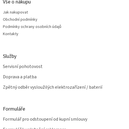
a
Vše o nákupu
r
t
v
Jak nakupovat
í
k
Obchodní podmínky
y
v
Podmínky ochrany osobních údajů
ý
Kontakty
p
i
s
u
Služby
Servisní pohotovost
Doprava a platba
Zpětný odběr vysloužilých elektrozařízení / baterií
Formuláře
Formulář pro odstoupení od kupní smlouvy