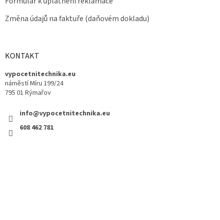
Formulář k uplatnění reklamace
Změna údajů na faktuře (daňovém dokladu)
KONTAKT
vypocetnitechnika.eu
náměstí Míru 199/24
795 01 Rýmařov
info@vypocetnitechnika.eu
608 462 781