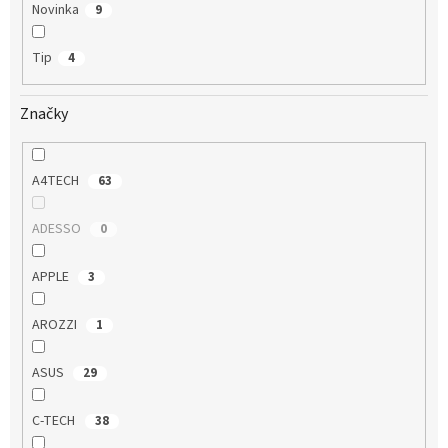
Novinka
9
Tip
4
Značky
A4TECH
63
ADESSO
0
APPLE
3
AROZZI
1
ASUS
29
C-TECH
38