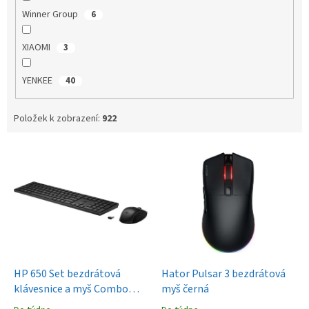
Winner Group
6
XIAOMI
3
YENKEE
40
Položek k zobrazení:
922
V
ý
p
i
s
p
r
o
d
HP 650 Set bezdrátová
Hator Pulsar 3 bezdrátová
u
klávesnice a myš Combo
myš černá
k
CZ/SK