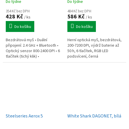
Do týdne
Do týdne
354 Kč bez DPH
484 Kč bez DPH
428 Kč
586 Kč
/ ks
/ ks
Do košíku
Do košíku
Bezdrátová myš • Duální
Herní optická myš, bezdrátová,
připojení: 2.4 GHz + Bluetooth •
200-7200 DPI, výdrž baterie až
Optický senzor 800-2400 DPI • 6
50 h, 6 tlačítek, RGB LED
tlačítek (tichý klik) •
podsvícení, černá
Ergonomický design (66g) •
Baterie 400mAh (až 600 hod.)
Steelseries Aerox 5
White Shark DAGONET, bílá