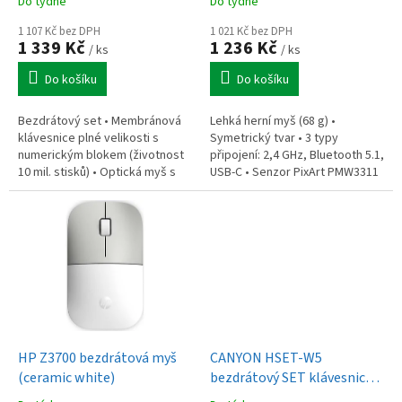
Do týdne
Do týdne
t
ů
1 107 Kč bez DPH
1 021 Kč bez DPH
1 339 Kč
1 236 Kč
/ ks
/ ks
Do košíku
Do košíku
Bezdrátový set • Membránová
Lehká herní myš (68 g) •
klávesnice plné velikosti s
Symetrický tvar • 3 typy
numerickým blokem (životnost
připojení: 2,4 GHz, Bluetooth 5.1,
10 mil. stisků) • Optická myš s
USB-C • Senzor PixArt PMW3311
rozlišením 4000 DPI a 3 tlačítky •
(až 12 000 DPI, 1000 Hz) •
2,4GHz bezdrátové RF...
Optické spínače s životností
100...
HP Z3700 bezdrátová myš
CANYON HSET-W5
(ceramic white)
bezdrátový SET klávesnice +
optická myš