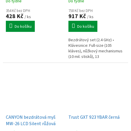
Do týdne
Do týdne
354 Kč bez DPH
758 Kč bez DPH
428 Kč
917 Kč
/ ks
/ ks
Do košíku
Do košíku
Bezdrátový set (2.4 GHz) •
Klávesnice: Full-size (105
kláves), nůžkový mechanismus
(10 mil. stisků), 13
multimediálních kláves, 1x AAA
baterie • Myš: 6 tichých
tlačítek,...
CANYON bezdrátová myš
Trust GXT 923 YBAR černá
MW-26 LCD Silent růžová