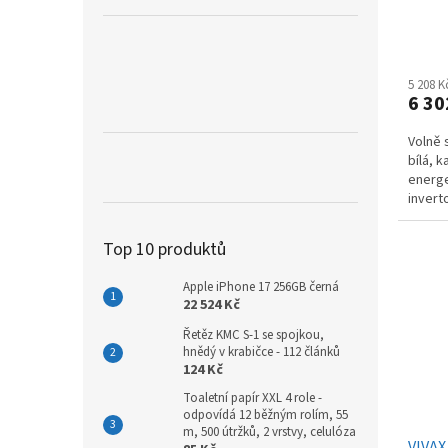
5 208 
6 30
Volně 
bílá, k
energe
invert
malý di
Top 10 produktů
Apple iPhone 17 256GB černá
22 524 Kč
Řetěz KMC S-1 se spojkou,
hnědý v krabičce - 112 článků
124 Kč
Toaletní papír XXL 4 role -
odpovídá 12 běžným rolím, 55
m, 500 útržků, 2 vrstvy, celulóza
VIVAX