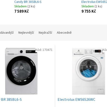
Candy BR 38SBL6-S
Electrolux EWS6
Skladem
(2 ks)
Skladem
(1 ks)
7 589 Kč
9 755 Kč
dávanější
Nejlevnější
Nejdražší
Abecedně
Kód:
170471
Kó
 BR 38SBL6-S
Electrolux EWS6526WC