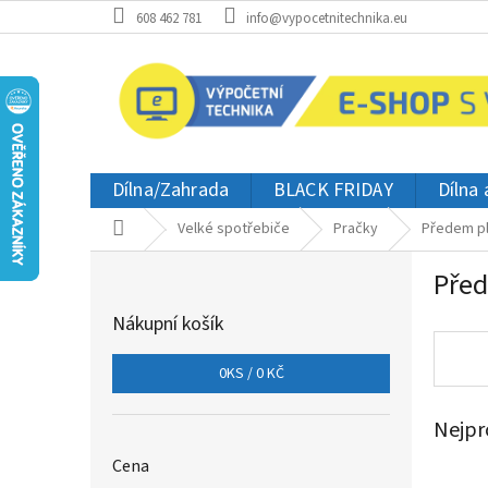
Přejít
608 462 781
info@vypocetnitechnika.eu
na
obsah
Dílna/Zahrada
BLACK FRIDAY
Dílna
Domů
Velké spotřebiče
Pračky
Předem p
P
Pře
o
s
Nákupní košík
t
r
0
KS /
0 KČ
a
n
Nejpr
n
í
Cena
p