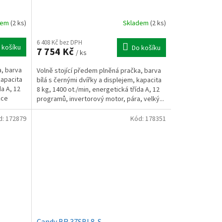
dem
(2 ks)
Skladem
(2 ks)
6 408 Kč bez DPH
 košíku
Do košíku
7 754 Kč
/ ks
a, barva
Volně stojící předem plněná pračka, barva
kapacita
bílá s černými dvířky a displejem, kapacita
da A, 12
8 kg, 1400 ot./min, energetická třída A, 12
kce
programů, invertorový motor, pára, velký...
d:
172879
Kód:
178351
Candy BR 37SBL8-S