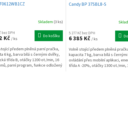
FF0612WB1CZ
Candy BP 37SBL8-S
Skladem
(3 ks)
Skla
Kč bez DPH
5 277 Kč bez DPH
Do košíku
Do
2 Kč
6 385 Kč
/ ks
/ ks
stojící předem plněná parní pračka,
Volně stojící předem plněná pračk
ta 6 kg, barva bílá s černými dvířky,
kapacita 7 kg, barva bílá s černými
cká třída B, otáčky 1200 ot./min, 16
ovládání přes mobilní aplikaci, ene
mů, parní program, funkce odložený
třída A -20%, otáčky 1300 ot./min, 
..
programů,...
O
v
l
á
d
a
c
í
p