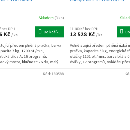
Skladem
(3 ks)
Skla
Kč bez DPH
11 180 Kč bez DPH
Do košíku
Do
6 Kč
13 528 Kč
/ ks
/ ks
stojící předem plněná pračka, barva
Volně stojící předem plněná úzká m
apacita 7 kg, 1200 ot./min,
pračka, kapacita 5 kg, energická tř
tická třída A, 16 programů,
otáčky 1151 ot./min., barva bílá s 
orový motor, hlučnost: 76 dB, malý
dvířky, 12 programů, ovládání přes
, šířka 59,5 cm,...
aplikaci,...
Kód:
180588
Kó