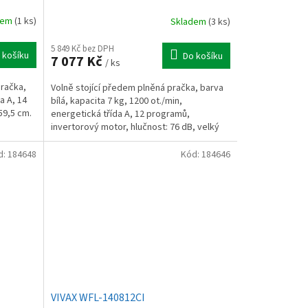
dem
(1 ks)
Skladem
(3 ks)
5 849 Kč bez DPH
 košíku
Do košíku
7 077 Kč
/ ks
pračka,
Volně stojící předem plněná pračka, barva
a A, 14
bílá, kapacita 7 kg, 1200 ot./min,
59,5 cm.
energetická třída A, 12 programů,
invertorový motor, hlučnost: 76 dB, velký
displej, šířka 59,5 cm,...
d:
184648
Kód:
184646
VIVAX WFL-140812CI