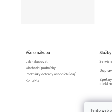
Z
á
p
a
t
Vše o nákupu
Služby
í
Servis
Jak nakupovat
Obchodní podmínky
Doprav
Podmínky ochrany osobních údajů
Zpětný 
Kontakty
elektro
Tento web po