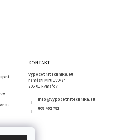
KONTAKT
vypocetnitechnika.eu
upní
náměstí Míru 199/24
795 01 Rýmařov
ace
info@vypocetnitechnika.eu
ovém
608 462 781