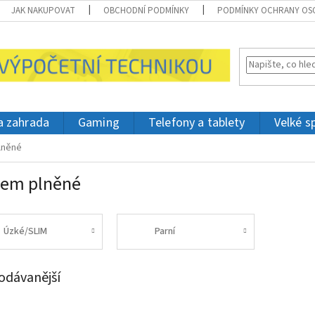
JAK NAKUPOVAT
OBCHODNÍ PODMÍNKY
PODMÍNKY OCHRANY OS
 a zahrada
Gaming
Telefony a tablety
Velké s
lněné
dem plněné
Úzké/SLIM
Parní
odávanější