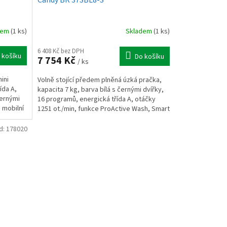
dem
(1 ks)
Skladem
(1 ks)
6 408 Kč bez DPH
 košíku
Do košíku
7 754 Kč
/ ks
ini
Volně stojící předem plněná úzká pračka,
ída A,
kapacita 7 kg, barva bílá s černými dvířky,
černými
16 programů, energická třída A, otáčky
 mobilní
1251 ot./min, funkce ProActive Wash, Smart
Spray,...
d:
178020