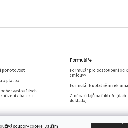
r
v
k
y
v
ý
p
i
s
u
Formuláře
ní pohotovost
Formulář pro odstoupení od k
smlouvy
a a platba
Formulář k uplatnění reklam
odběr vysloužilých
zařízení / baterií
Změna údajů na faktuře (daň
dokladu)
užívá soubory cookie. Dalším