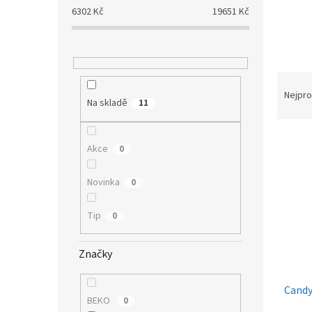
a
6302
Kč
19651
Kč
n
e
l
Ř
a
Nejpro
Na skladě
11
z
e
V
n
Akce
0
ý
í
p
p
Novinka
i
0
r
s
o
p
d
Tip
0
r
u
o
k
Značky
d
t
u
ů
Candy
k
BEKO
0
t