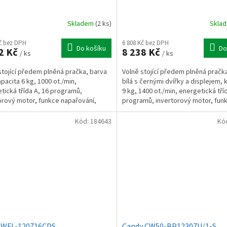
Skladem
(2 ks)
Skla
Kč bez DPH
6 808 Kč bez DPH
Do košíku
Do
2 Kč
8 238 Kč
/ ks
/ ks
stojící předem plněná pračka, barva
Volně stojící předem plněná pračk
apacita 6 kg, 1000 ot./min,
bílá s černými dvířky a displejem, 
tická třída A, 16 programů,
9 kg, 1400 ot./min, energetická tří
orový motor, funkce napařování,
programů, invertorový motor, fun
splej, nový bílý...
napařování,...
Kód:
184643
Kó
 WFL-120716CDS
Candy CW50-BP12307U/1-S