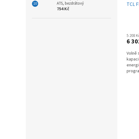
ATS, bezdrátový
TCL 
754 Kč
5 208 
6 30
Volně 
kapaci
energi
progra
start a.