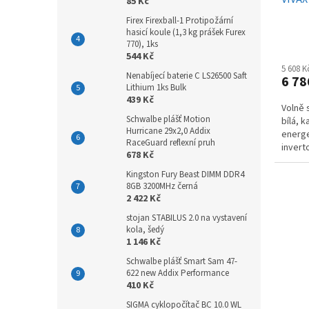
85 Kč
Firex Firexball-1 Protipožární
hasicí koule (1,3 kg prášek Furex
770), 1ks
544 Kč
5 608 
Nenabíjecí baterie C LS26500 Saft
6 78
Lithium 1ks Bulk
439 Kč
Volně 
Schwalbe plášť Motion
bílá, k
Hurricane 29x2,0 Addix
energe
RaceGuard reflexní pruh
invert
678 Kč
displej
Kingston Fury Beast DIMM DDR4
8GB 3200MHz černá
2 422 Kč
stojan STABILUS 2.0 na vystavení
kola, šedý
1 146 Kč
Schwalbe plášť Smart Sam 47-
622 new Addix Performance
410 Kč
SIGMA cyklopočítač BC 10.0 WL