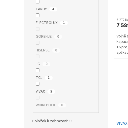
ů
CANDY
4
6 272 
ELECTROLUX
1
7 58
Volně 
GORENJE
0
kapaci
16 pro
HISENSE
0
aplika
ot./min
LG
0
TCL
1
VIVAX
5
WHIRLPOOL
0
Položek k zobrazení:
11
VIVAX