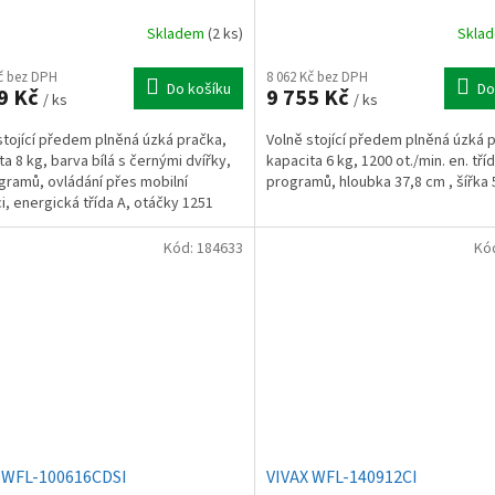
Skladem
(2 ks)
Skla
Kč bez DPH
8 062 Kč bez DPH
Do košíku
Do
9 Kč
9 755 Kč
/ ks
/ ks
stojící předem plněná úzká pračka,
Volně stojící předem plněná úzká 
ta 8 kg, barva bílá s černými dvířky,
kapacita 6 kg, 1200 ot./min. en. tříd
gramů, ovládání přes mobilní
programů, hloubka 37,8 cm , šířka 
ci, energická třída A, otáčky 1251
, funkce...
Kód:
184633
Kó
 WFL-100616CDSI
VIVAX WFL-140912CI