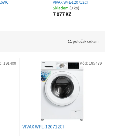
526WC
VIVAX WFL-120712CI
Skladem
(3 ks)
7 077 Kč
11
položek celkem
d:
191408
Kód:
185479
VIVAX WFL-120712CI