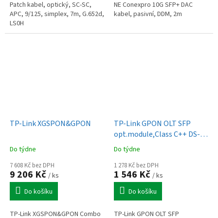
Patch kabel, optický, SC-SC,
NE Conexpro 10G SFP+ DAC
APC, 9/125, simplex, 7m, G.652d,
kabel, pasivní, DDM, 2m
LS0H
TP-Link XGSPON&GPON
TP-Link GPON OLT SFP
opt.module,Class C++ DS-
PMA-C++
Do týdne
Do týdne
7 608 Kč bez DPH
1 278 Kč bez DPH
9 206 Kč
1 546 Kč
/ ks
/ ks
Do košíku
Do košíku
TP-Link XGSPON&GPON Combo
TP-Link GPON OLT SFP