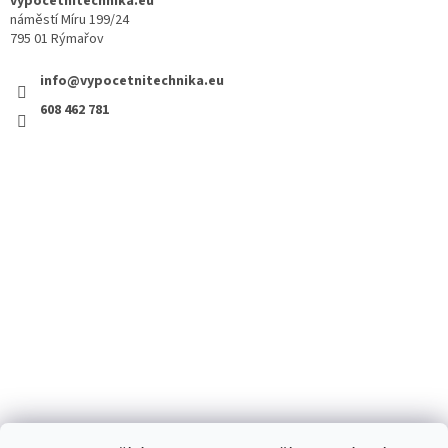
vypocetnitechnika.eu
náměstí Míru 199/24
795 01 Rýmařov
info@vypocetnitechnika.eu
608 462 781