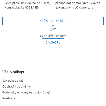
Gb/s přes OM3 vlákna do 150 m,
přenos dat pomocí dvou vláken
kompatibilní s 40GBASE-
zakončenými LC konektory.
SR4/QDR a SFF-8436, horká
výměna, podpora DDM a OMCI.
NAČÍST 12 DALŠÍCH
S
1
7
t
O
r
80
položek celkem
v
á
l
NAHORU
n
á
k
o
d
v
Z
a
á
c
á
n
í
p
í
p
a
Vše o nákupu
r
t
v
Jak nakupovat
í
k
Obchodní podmínky
y
v
Podmínky ochrany osobních údajů
ý
Kontakty
p
i