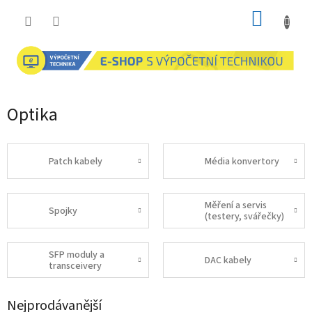
Přejít
NÁKUP
na
obsah
KOŠÍK
Optika
Patch kabely
Média konvertory
Měření a servis
Spojky
(testery, svářečky)
SFP moduly a
DAC kabely
transceivery
Nejprodávanější