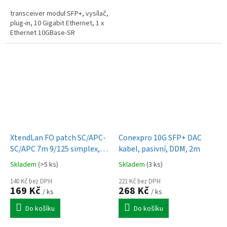
transceiver modul SFP+, vysílač,
plug-in, 10 Gigabit Ethernet, 1 x
Ethernet 10GBase-SR
XtendLan FO patch SC/APC-
Conexpro 10G SFP+ DAC
SC/APC 7m 9/125 simplex,
kabel, pasivní, DDM, 2m
G.652d, LS0H
Skladem
(>5 ks)
Skladem
(3 ks)
140 Kč bez DPH
221 Kč bez DPH
169 Kč
268 Kč
/ ks
/ ks
Do košíku
Do košíku