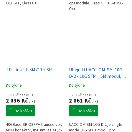
OLT SFP, Class C+
opt.module,Class C++ DS-PMA-
C++
TP-Link TL-SM7110-SR
Ubiquiti UACC-OM-SM-10G-
D-2 - 10G SFP+, SM modul,
Duplex LC UPC, 2-pack
Do týdne
Do týdne
1 683 Kč bez DPH
1 703 Kč bez DPH
2 036 Kč
2 061 Kč
/ ks
/ ks
Do košíku
Do košíku
40GBase-SR QSFP+ transceiver,
UACC-OM-SM-10G-D-2 je single
MPO konektor, 850 nm, až 41,25
mode 10G SFP+ modul pro