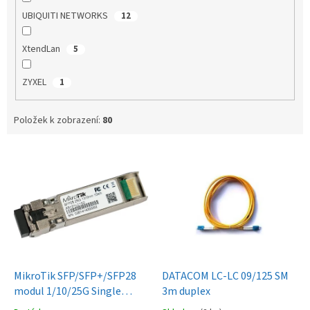
UBIQUITI NETWORKS
12
XtendLan
5
ZYXEL
1
Položek k zobrazení:
80
V
ý
p
i
s
p
r
o
d
MikroTik SFP/SFP+/SFP28
DATACOM LC-LC 09/125 SM
u
modul 1/10/25G Single
3m duplex
k
Mode 10km 1310nm