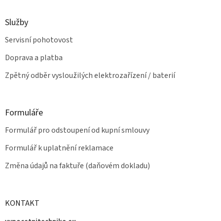
s
u
Služby
Servisní pohotovost
Doprava a platba
Zpětný odběr vysloužilých elektrozařízení / baterií
Formuláře
Formulář pro odstoupení od kupní smlouvy
Formulář k uplatnění reklamace
Změna údajů na faktuře (daňovém dokladu)
KONTAKT