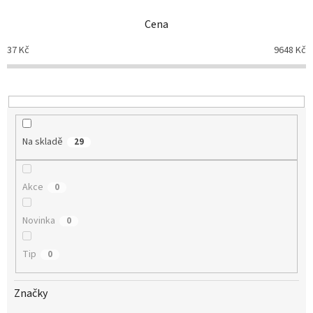
n
Cena
í
p
37
Kč
9648
Kč
r
o
d
u
k
t
Na skladě
29
ů
Akce
0
Novinka
0
Tip
0
Značky