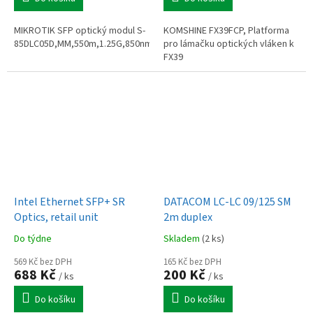
MIKROTIK SFP optický modul S-
KOMSHINE FX39FCP, Platforma
85DLC05D,MM,550m,1.25G,850nm
pro lámačku optických vláken k
FX39
Intel Ethernet SFP+ SR
DATACOM LC-LC 09/125 SM
Optics, retail unit
2m duplex
Do týdne
Skladem
(2 ks)
569 Kč bez DPH
165 Kč bez DPH
688 Kč
200 Kč
/ ks
/ ks
Do košíku
Do košíku