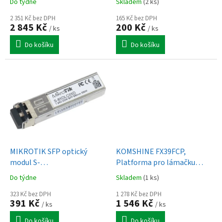
Do týdne
Skladem
(2 ks)
t
ů
2 351 Kč bez DPH
165 Kč bez DPH
2 845 Kč
200 Kč
/ ks
/ ks
Do košíku
Do košíku
MIKROTIK SFP optický
KOMSHINE FX39FCP,
modul S-
Platforma pro lámačku
85DLC05D,MM,550m,1.25G,850nm
optických vláken k FX39
Do týdne
Skladem
(1 ks)
323 Kč bez DPH
1 278 Kč bez DPH
391 Kč
1 546 Kč
/ ks
/ ks
Do košíku
Do košíku