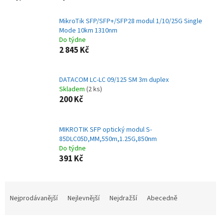
MikroTik SFP/SFP+/SFP28 modul 1/10/25G Single
Mode 10km 1310nm
Do týdne
2 845 Kč
DATACOM LC-LC 09/125 SM 3m duplex
Skladem
(2 ks)
200 Kč
MIKROTIK SFP optický modul S-
85DLC05D,MM,550m,1.25G,850nm
Do týdne
391 Kč
Ř
a
Nejprodávanější
Nejlevnější
Nejdražší
Abecedně
z
e