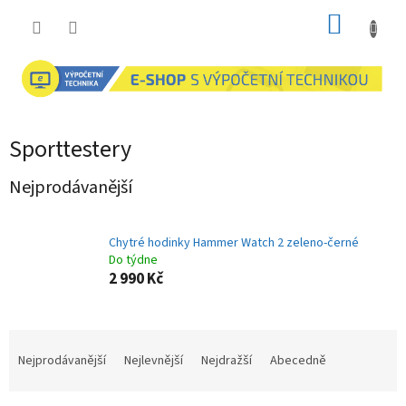
Přejít
NÁKUP
na
obsah
KOŠÍK
Sporttestery
Nejprodávanější
Chytré hodinky Hammer Watch 2 zeleno-černé
Do týdne
2 990 Kč
Ř
a
Nejprodávanější
Nejlevnější
Nejdražší
Abecedně
z
e