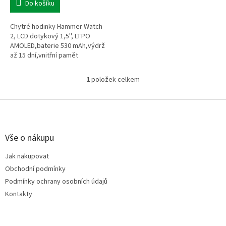
Do košíku
Chytré hodinky Hammer Watch
2, LCD dotykový 1,5'', LTPO
AMOLED,baterie 530 mAh,výdrž
až 15 dní,vnitřní pamět
1GB,GPS,odolnost 5
ATM,Bluetooth 5.3,SOS alarm,60
1
položek celkem
O
aktivit,váha 31,5...
v
l
Z
á
á
d
p
a
a
Vše o nákupu
c
t
í
Jak nakupovat
í
p
Obchodní podmínky
r
v
Podmínky ochrany osobních údajů
k
Kontakty
y
v
ý