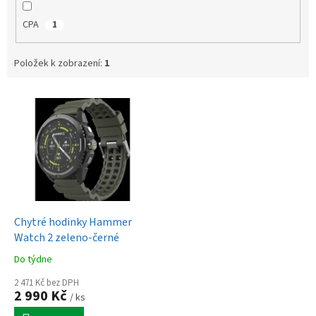
CPA
1
Položek k zobrazení:
1
V
ý
p
i
s
p
r
o
d
Chytré hodinky Hammer
u
Watch 2 zeleno-černé
k
Do týdne
t
ů
2 471 Kč bez DPH
2 990 Kč
/ ks