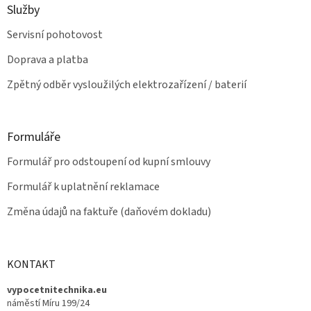
p
Služby
i
s
Servisní pohotovost
u
Doprava a platba
Zpětný odběr vysloužilých elektrozařízení / baterií
Formuláře
Formulář pro odstoupení od kupní smlouvy
Formulář k uplatnění reklamace
Změna údajů na faktuře (daňovém dokladu)
KONTAKT
vypocetnitechnika.eu
náměstí Míru 199/24