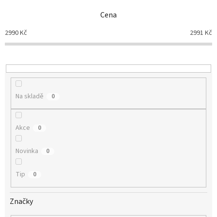
n
Cena
í
p
2990
Kč
2991
Kč
r
o
d
u
k
t
Na skladě
0
ů
Akce
0
Novinka
0
Tip
0
Značky