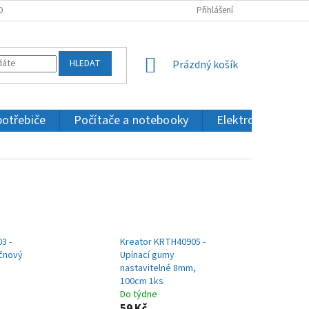
OBNÍCH ÚDAJŮ
KONTAKTY
Přihlášení
HLEDAT
NÁKUPNÍ
Prázdný košík
KOŠÍK
potřebiče
Počítače a notebooky
Elektronika a IT
3 -
Kreator KRTH40905 -
áčnový
Upínací gumy
nastavitelné 8mm,
100cm 1ks
Do týdne