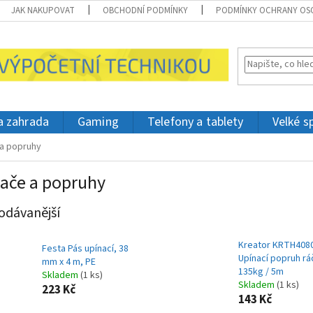
JAK NAKUPOVAT
OBCHODNÍ PODMÍNKY
PODMÍNKY OCHRANY OS
 a zahrada
Gaming
Telefony a tablety
Velké s
 a popruhy
ače a popruhy
odávanější
Kreator KRTH4080
Festa Pás upínací, 38
Upínací popruh r
mm x 4 m, PE
135kg / 5m
Skladem
(1 ks)
Skladem
(1 ks)
223 Kč
143 Kč