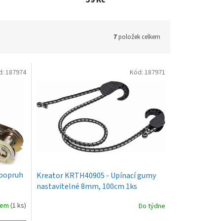
59 Kč
7
položek celkem
d:
187974
Kód:
187971
 popruh
Kreator KRTH40905 - Upínací gumy
nastavitelné 8mm, 100cm 1ks
dem
(1 ks)
Do týdne