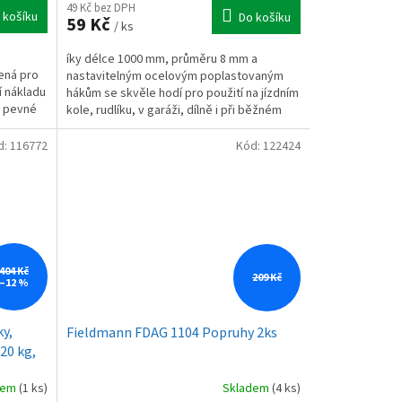
49 Kč bez DPH
 košíku
Do košíku
59 Kč
/ ks
íky délce 1000 mm, průměru 8 mm a
ená pro
nastavitelným ocelovým poplastovaným
í nákladu
hákům se skvěle hodí pro použití na jízdním
y pevné
kole, rudlíku, v garáži, dílně i při běžném
převážení vybavení.
d:
116772
Kód:
122424
404 Kč
209 Kč
–12 %
ky,
Fieldmann FDAG 1104 Popruhy 2ks
20 kg,
dem
(1 ks)
Skladem
(4 ks)