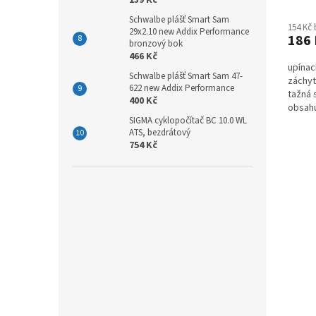
Schwalbe plášť Smart Sam
154 Kč
29x2.10 new Addix Performance
186
bronzový bok
466 Kč
upínac
Schwalbe plášť Smart Sam 47-
záchyt
622 new Addix Performance
tažná s
400 Kč
obsahu
SIGMA cyklopočítač BC 10.0 WL
ATS, bezdrátový
754 Kč