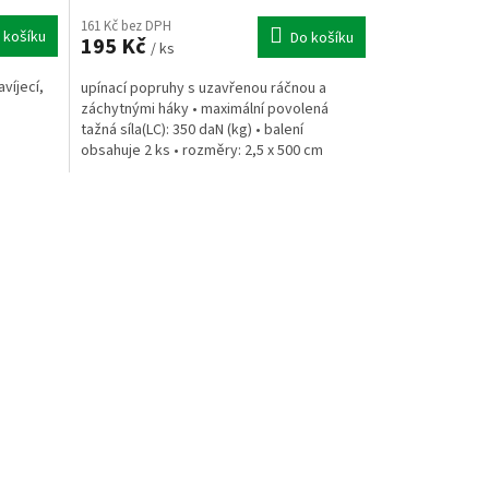
161 Kč bez DPH
 košíku
Do košíku
195 Kč
/ ks
víjecí,
upínací popruhy s uzavřenou ráčnou a
záchytnými háky • maximální povolená
tažná síla(LC): 350 daN (kg) • balení
obsahuje 2 ks • rozměry: 2,5 x 500 cm