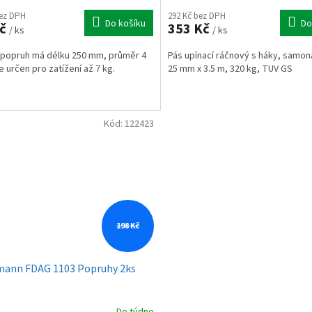
bez DPH
292 Kč bez DPH
Do košíku
Do
Kč
353 Kč
/ ks
/ ks
popruh má délku 250 mm, průměr 4
Pás upínací ráčnový s háky, samona
e určen pro zatížení až 7 kg.
25 mm x 3.5 m, 320 kg, TUV GS
Kód:
122423
198 Kč
mann FDAG 1103 Popruhy 2ks