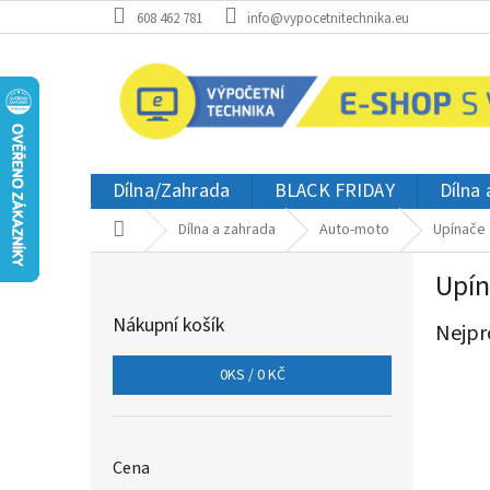
Přejít
608 462 781
info@vypocetnitechnika.eu
na
obsah
Dílna/Zahrada
BLACK FRIDAY
Dílna
Domů
Dílna a zahrada
Auto-moto
Upínače
P
Upín
o
s
Nákupní košík
Nejpr
t
r
0
KS /
0 KČ
a
n
n
í
Cena
p