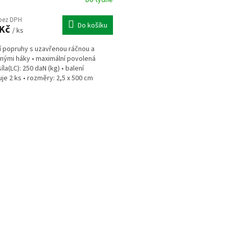
Do týdne
 bez DPH
Do košíku
 Kč
/ ks
í popruhy s uzavřenou ráčnou a
nými háky • maximální povolená
íla(LC): 250 daN (kg) • balení
je 2 ks • rozměry: 2,5 x 500 cm
O
v
l
á
d
a
c
í
p
r
v
k
y
v