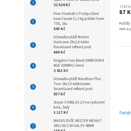
22 524 Kč
72 Kč 
87 
Firex Firexball-1 Protipožární
hasicí koule (1,3 kg prášek Furex
Každý 
770), 1ks
543 Kč
mm a j
Schwalbe plášť Motion
Hurricane 29x2,0 Addix
RaceGuard reflexní pruh
660 Kč
Kingston Fury Beast DIMM DDR4
8GB 3200MHz černá
2 413 Kč
Schwalbe plášť Marathon Plus
Tour 26x2.0 AddixGreen
SmartGuard reflexní pruh
837 Kč
stojan STABILUS 2.0 na vystavení
kola, šedý
1 117 Kč
Field
MAXXIS DUŠE WELTER WEIGHT
26X1.50/2.50 GAL-FV 48MM
139 Kč