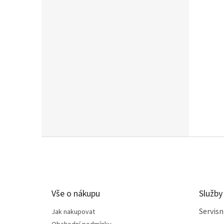
Z
á
p
a
t
Vše o nákupu
Služby
í
Servis
Jak nakupovat