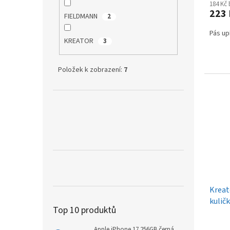
184 Kč
223
FIELDMANN
2
Pás up
KREATOR
3
Položek k zobrazení:
7
Kreat
kulič
Top 10 produktů
Apple iPhone 17 256GB černá