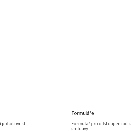
ý
p
i
s
u
Formuláře
ní pohotovost
Formulář pro odstoupení od k
smlouvy