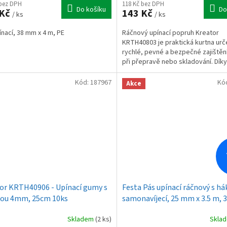
 bez DPH
118 Kč bez DPH
Do košíku
Do
 Kč
143 Kč
/ ks
/ ks
ínací, 38 mm x 4 m, PE
Ráčnový upínací popruh Kreator
KRTH40803 je praktická kurtna urč
rychlé, pevné a bezpečné zajištěn
při přepravě nebo skladování. Dík
kovové ráčně umožňuje...
Kód:
187967
Kó
Akce
or KRTH40906 - Upínací gumy s
Festa Pás upínací ráčnový s há
kou 4mm, 25cm 10ks
samonavíjecí, 25 mm x 3.5 m, 3
TUV GS
Skladem
(2 ks)
Skla