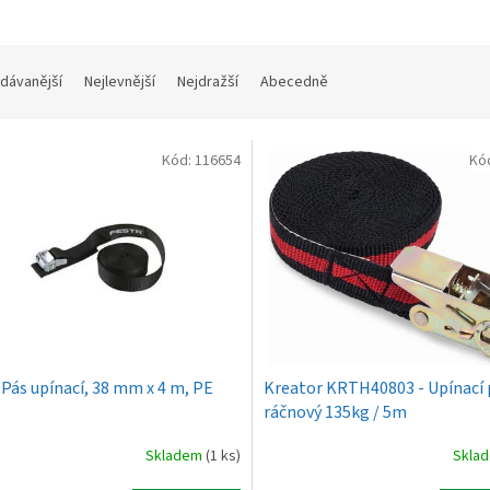
dávanější
Nejlevnější
Nejdražší
Abecedně
Kód:
116654
Kó
 Pás upínací, 38 mm x 4 m, PE
Kreator KRTH40803 - Upínací
ráčnový 135kg / 5m
Skladem
(1 ks)
Skla