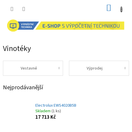
Přejít
NÁKUP
na
obsah
KOŠÍK
Vinotéky
Vestavné
Výprodej
Nejprodávanější
Electrolux EWS4020B5B
Skladem
(1 ks)
17 713 Kč