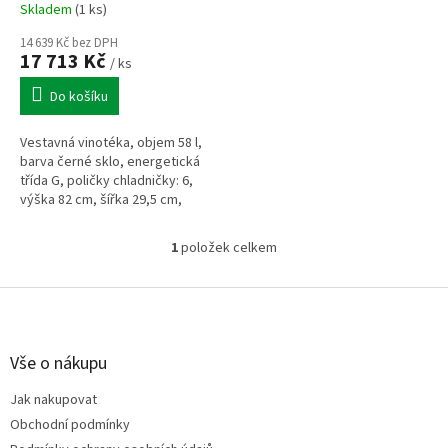
k
Skladem
(1 ks)
t
ů
14 639 Kč bez DPH
17 713 Kč
/ ks
Do košíku
Vestavná vinotéka, objem 58 l,
barva černé sklo, energetická
třída G, poličky chladničky: 6,
výška 82 cm, šířka 29,5 cm,
hloubka 57 cm.
1
položek celkem
O
v
l
Z
á
á
d
p
a
a
Vše o nákupu
c
t
í
Jak nakupovat
í
p
Obchodní podmínky
r
v