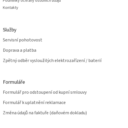
Podmínky ochrany osobních údajů
k
Kontakty
y
v
ý
p
Služby
i
s
Servisní pohotovost
u
Doprava a platba
Zpětný odběr vysloužilých elektrozařízení / baterií
Formuláře
Formulář pro odstoupení od kupní smlouvy
Formulář k uplatnění reklamace
Změna údajů na faktuře (daňovém dokladu)