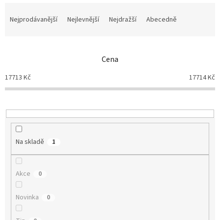
Ř
a
Nejprodávanější
Nejlevnější
Nejdražší
Abecedně
z
e
n
Cena
í
p
17713
Kč
17714
Kč
r
o
d
u
k
t
Na skladě
1
ů
Akce
0
Novinka
0