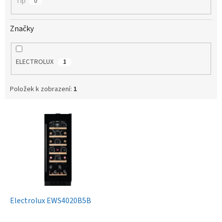
Tip
0
Značky
ELECTROLUX
1
Položek k zobrazení:
1
V
ý
p
i
s
p
r
o
d
Electrolux EWS4020B5B
u