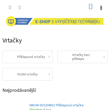
Přejít
NÁKUP
na
obsah
KOŠÍK
Vrtačky
Vrtačky bez
Příklepové vrtačky
příklepu
Stolní vrtačky
Nejprodávanější
HIKOKI DV22VWVZ Příklepová vrtačka