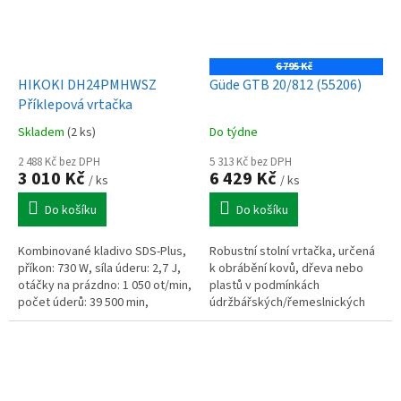
6 795 Kč
HIKOKI DH24PMHWSZ
Güde GTB 20/812 (55206)
Příklepová vrtačka
Skladem
(2 ks)
Do týdne
2 488 Kč bez DPH
5 313 Kč bez DPH
3 010 Kč
6 429 Kč
/ ks
/ ks
Do košíku
Do košíku
Kombinované kladivo SDS-Plus,
Robustní stolní vrtačka, určená
příkon: 730 W, síla úderu: 2,7 J,
k obrábění kovů, dřeva nebo
otáčky na prázdno: 1 050 ot/min,
plastů v podmínkách
počet úderů: 39 500 min,
údržbářských/řemeslnických
hmotnost: 3,0 kg.
dílen, montážních provozů
apod.