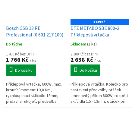
3 139 Kč
Bosch GSB 13 RE
DTZ METABO SBE 800-2
Professional (0.601.217.100)
Příklepová vrtačka
Do týdne
Skladem
(1 ks)
1 460 Kč bez DPH
2 180 Kč bez DPH
1 766 Kč
2 638 Kč
/ ks
/ ks
Do košíku
Do košíku
Příklepová vrtačka, 600W, max.
Příklepová vrtačka. Kolečko pro
kroutící moment 10,8 Nm,
nastavení předvolby otáček.
rychloupínací sklíčidlo 13mm,
Jmenovitý příkon 800W, rozpětí
přídavná rukojeť, předvolba
sklíčidla 1.5 - 13mm, otáček při
otáček, až 44800 úderů za
volnoběhu0 - 1200 / 0 - 3200
minutu
/min.