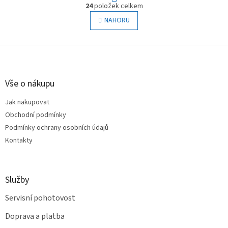
O
r
24
položek celkem
v
á
l
NAHORU
n
á
k
o
d
v
Z
a
á
c
á
n
í
p
í
p
a
Vše o nákupu
r
t
v
Jak nakupovat
í
k
Obchodní podmínky
y
v
Podmínky ochrany osobních údajů
ý
Kontakty
p
i
s
u
Služby
Servisní pohotovost
Doprava a platba