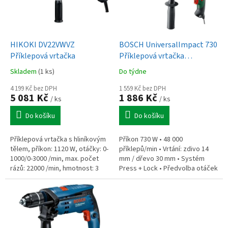
s
p
r
o
d
HIKOKI DV22VWVZ
BOSCH UniversalImpact 730
u
Příklepová vrtačka
Příklepová vrtačka
k
(0.603.313.420)
Skladem
(1 ks)
Do týdne
t
ů
4 199 Kč bez DPH
1 559 Kč bez DPH
5 081 Kč
1 886 Kč
/ ks
/ ks
Do košíku
Do košíku
Příklepová vrtačka s hliníkovým
Příkon 730 W • 48 000
tělem, příkon: 1120 W, otáčky: 0-
příklepů/min • Vrtání: zdivo 14
1000/0-3000 /min, max. počet
mm / dřevo 30 mm • Systém
rázů: 22000 /min, hmotnost: 3
Press + Lock • Předvolba otáček
kg.
• Hmotnost 2,1 kg • Balení:
rukojeť, hloubkový doraz, kufr
•...