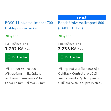
2 442 Kč
BOSCH UniversalImpact 700
Bosch UniversalImpact 800
Příklepová vrtačka
(0.603.131.120)
(0.603.313.300)
Do týdne
Do týdne
1 481 Kč bez DPH
1 847 Kč bez DPH
1 792 Kč
2 235 Kč
/ ks
/ ks
Do košíku
Do košíku
Příkon 701 W • 48 000
Příklepová vrtačka (800 W) s
příklepů/min • Sklíčidlo s
KickBack Control pro větší
ozubeným věncem • Vrtání:
bezpečnost • Rychloupínací
zdivo 14 mm / dřevo 30 mm •
sklíčidlo AutoLock pro rychlou
Předvolba otáček • Hmotnost
výměnu nástrojů • Předvolba
2,1 kg • Balení: klička, rukojeť,
otáček a Konstantní rychlost
doraz, kufr...
Bosch...