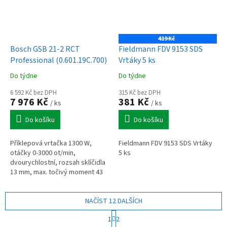
419 Kč
Bosch GSB 21-2 RCT
Fieldmann FDV 9153 SDS
Professional (0.601.19C.700)
Vrtáky 5 ks
Do týdne
Do týdne
6 592 Kč bez DPH
315 Kč bez DPH
7 976 Kč
381 Kč
/ ks
/ ks
Do košíku
Do košíku
Příklepová vrtačka 1300 W,
Fieldmann FDV 9153 SDS Vrtáky
otáčky 0-3000 ot/min,
5 ks
dvourychlostní, rozsah sklíčidla
13 mm, max. točivý moment 43
nm, 2,9 kg, kufr L-case.
NAČÍST 12 DALŠÍCH
S
1
2
t