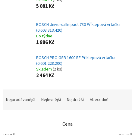
Skladem
(1 ks)
5 081 Kč
BOSCH UniversalImpact 730 Příklepová vrtačka
(0.603.313.420)
Do týdne
1 886 Kč
BOSCH PRO GSB 1600 RE Příklepová vrtačka
(0.601.228.200)
Skladem
(2 ks)
2 464 Kč
Ř
a
Nejprodávanější
Nejlevnější
Nejdražší
Abecedně
z
e
n
Cena
í
p