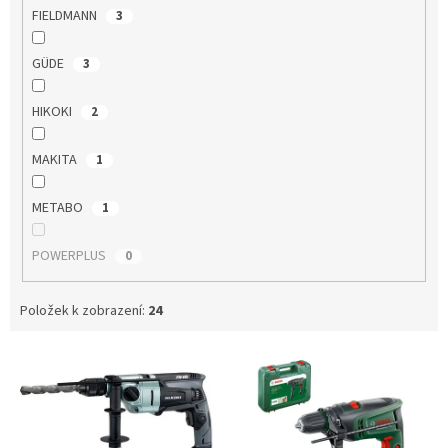
FIELDMANN
3
GÜDE
3
HIKOKI
2
MAKITA
1
METABO
1
POWERPLUS
0
Položek k zobrazení:
24
V
ý
p
i