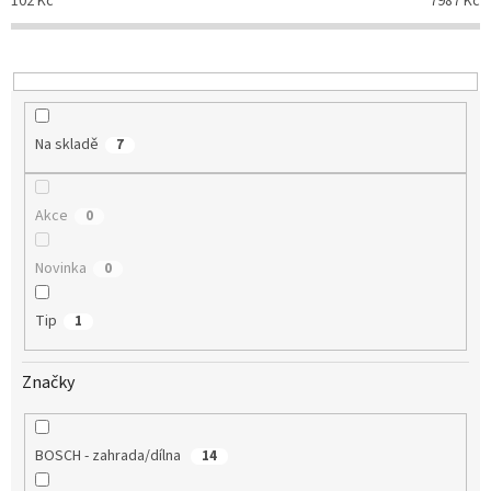
102
Kč
7987
Kč
r
o
d
u
k
t
Na skladě
7
ů
Akce
0
Novinka
0
Tip
1
Značky
BOSCH - zahrada/dílna
14