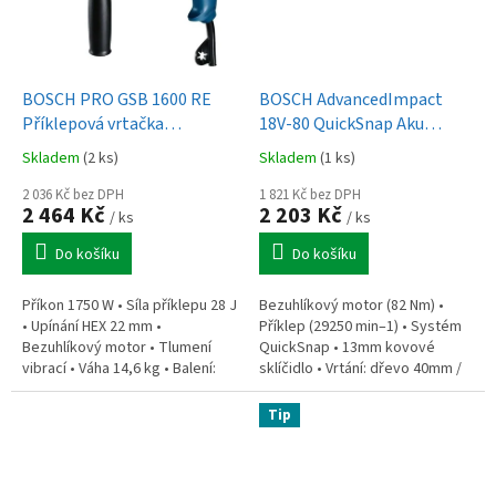
BOSCH PRO GSB 1600 RE
BOSCH AdvancedImpact
Příklepová vrtačka
18V-80 QuickSnap Aku
(0.601.228.200)
příklepová vrtačka bez aku
Skladem
(2 ks)
Skladem
(1 ks)
(0.603.9E2.100)
2 036 Kč bez DPH
1 821 Kč bez DPH
2 464 Kč
2 203 Kč
/ ks
/ ks
Do košíku
Do košíku
Příkon 1750 W • Síla příklepu 28 J
Bezuhlíkový motor (82 Nm) •
• Upínání HEX 22 mm •
Příklep (29250 min–1) • Systém
Bezuhlíkový motor • Tlumení
QuickSnap • 13mm kovové
vibrací • Váha 14,6 kg • Balení:
sklíčidlo • Vrtání: dřevo 40mm /
kladivo, špičatý sekáč 400 mm,
zdivo 13mm • Hmotnost 1,3 kg •
rukojeť, tuk, hadřík, kufr
Balení: rukojeť, sklíčidlo,...
Tip