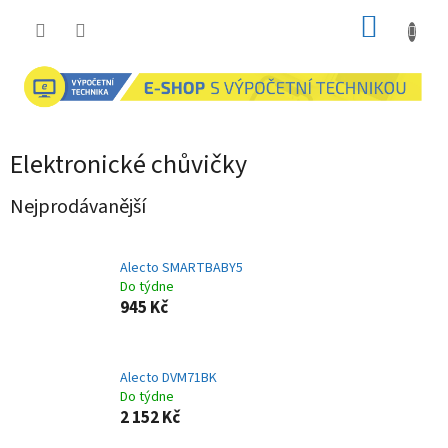
Přejít
NÁKUP
na
obsah
KOŠÍK
Elektronické chůvičky
Nejprodávanější
Alecto SMARTBABY5
Do týdne
945 Kč
Alecto DVM71BK
Do týdne
2 152 Kč