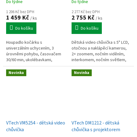
Do týdne
Do týdne
1 206 Kč bez DPH
2 277 Kč bez DPH
1 459 Kč
2 755 Kč
/ ks
/ ks
Do košíku
Do košíku
Houpadlo kočárku s
Dětská video chůvička s 5" LCD,
univerzálním uchycením, 3
otočnou a naklápěcí kamerou,
úrovněmi pohybu, časovačem
2× zoomem, nočním viděním,
30/60 min, ukolébavkami,
interkomem, nočním světlem,
nočním světlem, USB-C
teplotním senzorem, výdrží
nabíjením, výdrží až 9 h a
videa až 33 h a dosahem až 300
Novinka
Novinka
ochranou IPX2.
m.
VTech VM5254 - dětská video
VTech DM1212 - dětská
chůvička
chůvička s projektorem