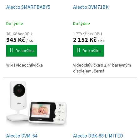
o
d
Alecto SMARTBABY5
Alecto DVM71BK
u
k
Do týdne
Do týdne
t
ů
781 Kč bez DPH
1 779 Kč bez DPH
945 Kč
2 152 Kč
/ ks
/ ks
Do košíku
Do košíku
Wi-Fi videochůvička
Videochůvička s 2,4" barevným
displejem, černá
Alecto DVM-64
Alecto DBX-88 LIMITED