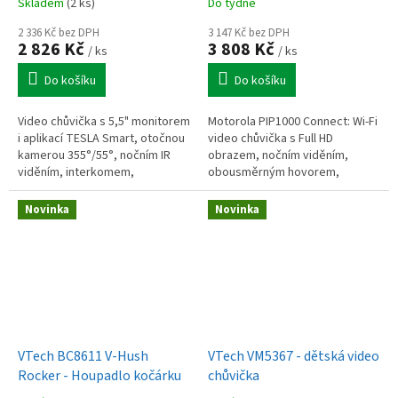
Skladem
(2 ks)
Do týdne
2 336 Kč bez DPH
3 147 Kč bez DPH
2 826 Kč
3 808 Kč
/ ks
/ ks
Do košíku
Do košíku
Video chůvička s 5,5" monitorem
Motorola PIP1000 Connect: Wi-Fi
i aplikací TESLA Smart, otočnou
video chůvička s Full HD
kamerou 355°/55°, nočním IR
obrazem, nočním viděním,
viděním, interkomem,
obousměrným hovorem,
ukolébavkami a detekcí pohybu,
monitoringem teploty a
pláče, hluku, teploty i vlhkosti.
ovládáním přes aplikaci.
Novinka
Novinka
VTech BC8611 V-Hush
VTech VM5367 - dětská video
Rocker - Houpadlo kočárku
chůvička