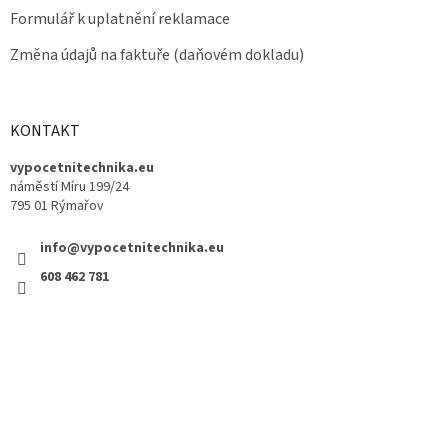
Formulář k uplatnění reklamace
Změna údajů na faktuře (daňovém dokladu)
KONTAKT
vypocetnitechnika.eu
náměstí Míru 199/24
795 01 Rýmařov
info@vypocetnitechnika.eu
608 462 781