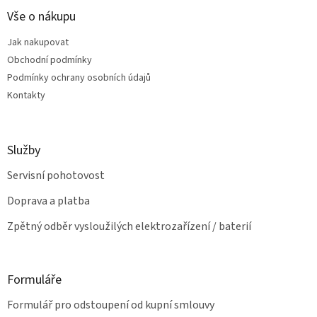
p
í
p
a
Vše o nákupu
r
t
v
Jak nakupovat
í
k
Obchodní podmínky
y
v
Podmínky ochrany osobních údajů
ý
Kontakty
p
i
s
u
Služby
Servisní pohotovost
Doprava a platba
Zpětný odběr vysloužilých elektrozařízení / baterií
Formuláře
Formulář pro odstoupení od kupní smlouvy