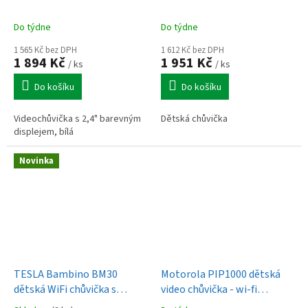
Do týdne
Do týdne
1 565 Kč bez DPH
1 612 Kč bez DPH
1 894 Kč
1 951 Kč
/ ks
/ ks
Do košíku
Do košíku
Videochůvička s 2,4" barevným
Dětská chůvička
displejem, bílá
Novinka
TESLA Bambino BM30
Motorola PIP1000 dětská
dětská WiFi chůvička s
video chůvička - wi-fi
monitorem a kamerou
kamera