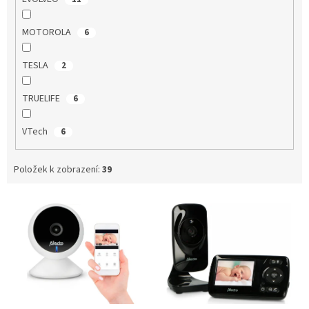
MOTOROLA
6
TESLA
2
TRUELIFE
6
VTech
6
Položek k zobrazení:
39
V
ý
p
i
s
p
r