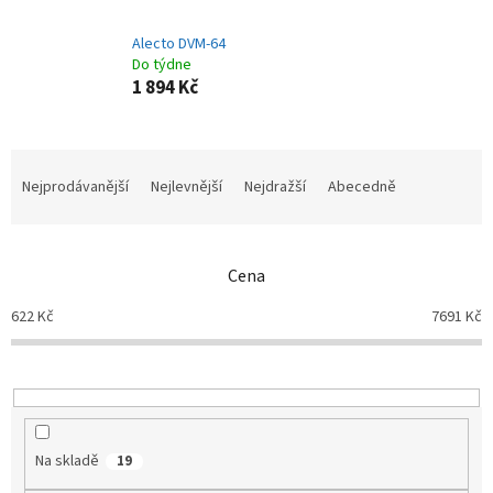
Alecto DVM-64
Do týdne
1 894 Kč
Ř
a
Nejprodávanější
Nejlevnější
Nejdražší
Abecedně
z
e
n
Cena
í
p
622
Kč
7691
Kč
r
o
d
u
k
t
Na skladě
19
ů