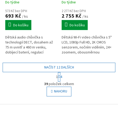
Do týdne
Do týdne
573 Kč bez DPH
2 277 Kč bez DPH
693 Kč
2 755 Kč
/ ks
/ ks
Do košíku
Do košíku
Dětská audio chůvička s
Dětská Wi-Fi video chůvička s 5"
technologií DECT, dosahem až
LCD, 1080p Full HD, 2K CMOS
75 m uvnitř a 460 m venku,
senzorem, nočním viděním, 24×
dobíjecí baterií, regulací
zoomem, obousměrnou
hlasitosti, 5úrovňovým
komunikací, teplotním
indikátorem zvuku a
senzorem a aplikací MyVTech
upozorněním na ztrátu signálu.
NAČÍST 12 DALŠÍCH
Baby Pro.
S
1
4
t
O
r
39
položek celkem
v
á
l
NAHORU
n
á
k
o
d
v
Z
a
á
c
á
n
í