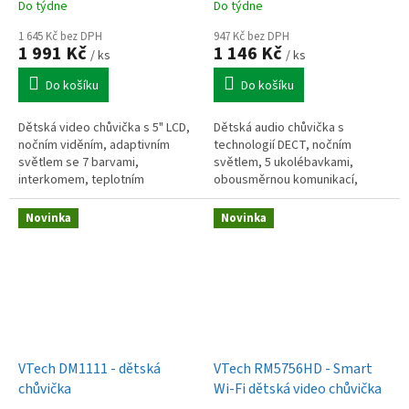
Do týdne
Do týdne
1 645 Kč bez DPH
947 Kč bez DPH
1 991 Kč
1 146 Kč
/ ks
/ ks
Do košíku
Do košíku
Dětská video chůvička s 5" LCD,
Dětská audio chůvička s
nočním viděním, adaptivním
technologií DECT, nočním
světlem se 7 barvami,
světlem, 5 ukolébavkami,
interkomem, teplotním
obousměrnou komunikací,
senzorem, ukolébavkami,
teplotním senzorem,
dobíjecí baterií a dosahem až
5úrovňovým indikátorem zvuku
Novinka
Novinka
300 m.
a dosahem až 460 m.
VTech DM1111 - dětská
VTech RM5756HD - Smart
chůvička
Wi-Fi dětská video chůvička