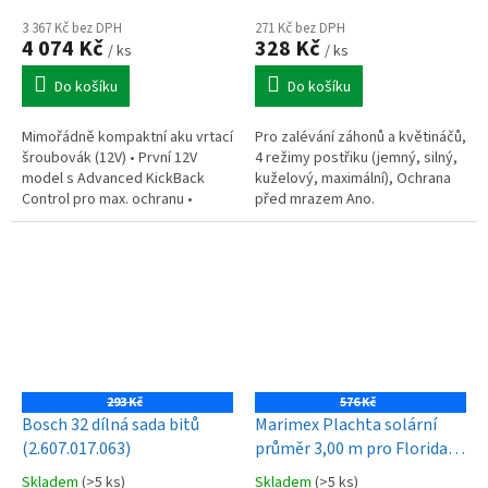
3 367 Kč bez DPH
271 Kč bez DPH
4 074 Kč
328 Kč
/ ks
/ ks
Do košíku
Do košíku
Mimořádně kompaktní aku vrtací
Pro zalévání záhonů a květináčů,
šroubovák (12V) • První 12V
4 režimy postřiku (jemný, silný,
model s Advanced KickBack
kuželový, maximální), Ochrana
Control pro max. ochranu •
před mrazem Ano.
Tvrdý krouticí moment 32 Nm •
Dvourychlostní (max 1 800
ot/min) •...
293 Kč
576 Kč
Bosch 32 dílná sada bitů
Marimex Plachta solární
(2.607.017.063)
průměr 3,00 m pro Florida
3,05m, Tampa 3,66 m
Skladem
(>5 ks)
Skladem
(>5 ks)