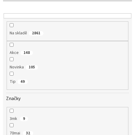
o
d
u
k
t
Na skladě
2861
ů
Akce
148
Novinka
105
Tip
49
Značky
3mk
9
70mai
32