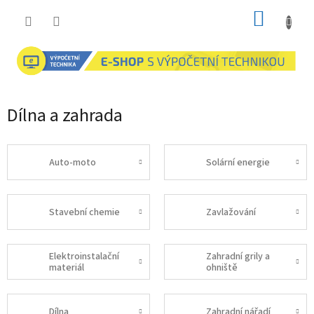
Přejít
NÁKUP
na
obsah
KOŠÍK
Dílna a zahrada
Auto-moto
Solární energie
Stavební chemie
Zavlažování
Elektroinstalační
Zahradní grily a
materiál
ohniště
Dílna
Zahradní nářadí