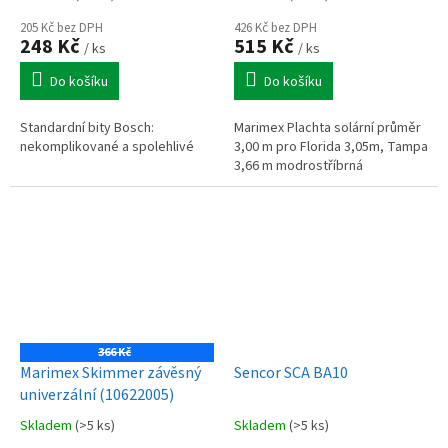
modrostříbrná (10400336)
205 Kč bez DPH
426 Kč bez DPH
248 Kč
515 Kč
/ ks
/ ks
Do košíku
Do košíku
Standardní bity Bosch:
Marimex Plachta solární průměr
nekomplikované a spolehlivé
3,00 m pro Florida 3,05m, Tampa
3,66 m modrostříbrná
366 Kč
Marimex Skimmer závěsný
Sencor SCA BA10
univerzální (10622005)
Skladem
(>5 ks)
Skladem
(>5 ks)