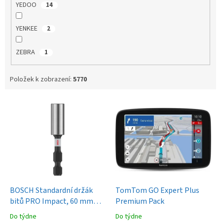
YEDOO
14
YENKEE
2
ZEBRA
1
Položek k zobrazení:
5770
V
ý
p
i
s
p
r
o
d
BOSCH Standardní držák
TomTom GO Expert Plus
u
bitů PRO Impact, 60 mm
Premium Pack
k
(2.608.522.321)
Do týdne
Do týdne