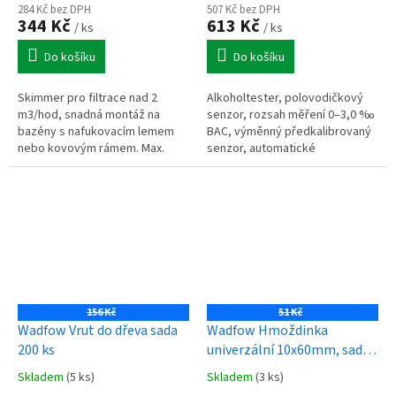
284 Kč bez DPH
507 Kč bez DPH
344 Kč
613 Kč
/ ks
/ ks
Do košíku
Do košíku
Skimmer pro filtrace nad 2
Alkoholtester, polovodičkový
m3/hod, snadná montáž na
senzor, rozsah měření 0–3,0 ‰
bazény s nafukovacím lemem
BAC, výměnný předkalibrovaný
nebo kovovým rámem. Max.
senzor, automatické
průměr trubky 7 cm. Nevhodný
samočištění, digitální LCD
pro Tampa/Intex Easy set.
displej, akustická a optická
signalizace
156 Kč
51 Kč
Wadfow Vrut do dřeva sada
Wadfow Hmoždinka
200 ks
univerzální 10x60mm, sada
15 ks
Skladem
(5 ks)
Skladem
(3 ks)