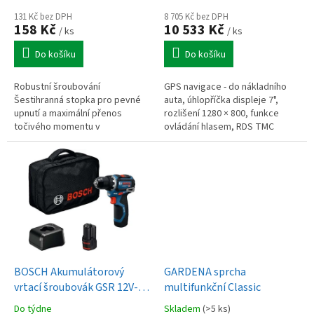
t
ů
131 Kč bez DPH
8 705 Kč bez DPH
158 Kč
10 533 Kč
/ ks
/ ks
Do košíku
Do košíku
Robustní šroubování
GPS navigace - do nákladního
Šestihranná stopka pro pevné
auta, úhlopříčka displeje 7",
upnutí a maximální přenos
rozlišení 1280 × 800, funkce
točivého momentu v
ovládání hlasem, RDS TMC
tříčelisťových sklíčidlech a 1"
(aktualizovaný přehled
vnitřním šestihranném upínání
dopravy), řazení do jízdních
nástrojů.
pruhů,...
BOSCH Akumulátorový
GARDENA sprcha
vrtací šroubovák GSR 12V-32
multifunkční Classic
(0.601.9N7.003)
Do týdne
Skladem
(>5 ks)