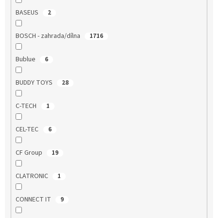
BASEUS
2
BOSCH - zahrada/dílna
1716
Bublue
6
BUDDY TOYS
28
C-TECH
1
CEL-TEC
6
CF Group
19
CLATRONIC
1
CONNECT IT
9