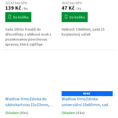
115 Kč bez DPH
39 Kč bez DPH
139 Kč
47 Kč
/ ks
/ ks
Do košíku
Do košíku
Sada 200 ks šroubů do
Velikost: 10x60mm, sada 15
dřevotřísky z uhlíkové oceli s
ks/plastový sáček
pozinkovanou povrchovou
úpravou, která zajišťuje
zvýšenou odolnost proti korozi.
41 Kč
Wadfow Hmoždinka do
Wadfow Hmoždinka
sádrokartonu 15x33mm,
univerzální 10x60mm, sada
sada 40 ks
15 ks
Skladem
(4 ks)
Skladem
(4 ks)