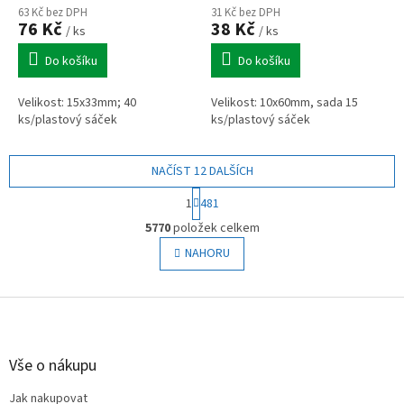
63 Kč bez DPH
31 Kč bez DPH
76 Kč
38 Kč
/ ks
/ ks
Do košíku
Do košíku
Velikost: 15x33mm; 40
Velikost: 10x60mm, sada 15
ks/plastový sáček
ks/plastový sáček
NAČÍST 12 DALŠÍCH
S
1
481
t
O
r
5770
položek celkem
v
á
l
NAHORU
n
á
k
o
d
v
Z
a
á
c
á
n
í
p
í
p
a
Vše o nákupu
r
t
v
Jak nakupovat