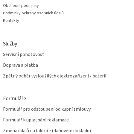
í
k
Obchodní podmínky
y
v
Podmínky ochrany osobních údajů
ý
Kontakty
p
i
s
u
Služby
Servisní pohotovost
Doprava a platba
Zpětný odběr vysloužilých elektrozařízení / baterií
Formuláře
Formulář pro odstoupení od kupní smlouvy
Formulář k uplatnění reklamace
Změna údajů na faktuře (daňovém dokladu)