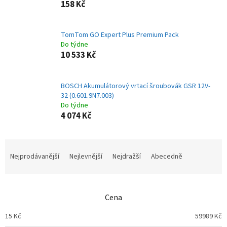
158 Kč
TomTom GO Expert Plus Premium Pack
Do týdne
10 533 Kč
BOSCH Akumulátorový vrtací šroubovák GSR 12V-
32 (0.601.9N7.003)
Do týdne
4 074 Kč
Ř
a
Nejprodávanější
Nejlevnější
Nejdražší
Abecedně
z
e
n
Cena
í
p
15
Kč
59989
Kč
r