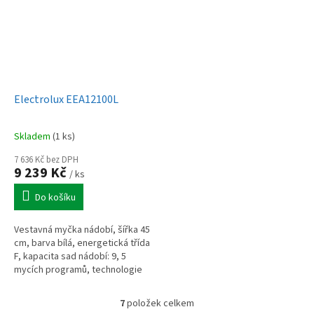
Electrolux EEA12100L
Skladem
(1 ks)
7 636 Kč bez DPH
9 239 Kč
/ ks
Do košíku
Vestavná myčka nádobí, šířka 45
cm, barva bílá, energetická třída
F, kapacita sad nádobí: 9, 5
mycích programů, technologie
AirDry.
7
položek celkem
O