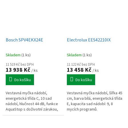
Bosch SPV4EKX24E
Electrolux EES42210IX
Skladem
(1 ks)
Skladem
(1 ks)
11 519 Kč bez DPH
11 122 Kč bez DPH
13 938 Kč
13 458 Kč
/ ks
/ ks
Do košíku
Do košíku
Vestavná myčka nádobí,
Vestavná myčka nádobí, šířka 45
energetická třída C, 10 sad
cm, barva bílá, energetická třída
nádobí, hlučnost 44 dB, funkce
E, kapacita sad nádobí: 9, 8
AquaStop s doživotní zárukou,
mycích programů.
Wi-Fi připojení Home Connect,
výška 81,5 cm, šířka 44,8 cm,...