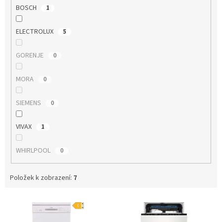
BOSCH
1
ELECTROLUX
5
GORENJE
0
MORA
0
SIEMENS
0
VIVAX
1
WHIRLPOOL
0
Položek k zobrazení:
7
V
ý