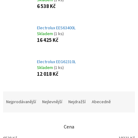
Skladem
(1 ks)
6 538 Kč
Electrolux EES63400L
Skladem
(1 ks)
16 425 Kč
Electrolux EEG62310L
Skladem
(1 ks)
12 018 Kč
Ř
a
Nejprodávanější
Nejlevnější
Nejdražší
Abecedně
z
e
n
Cena
í
p