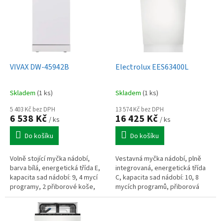
p
i
s
p
r
o
d
VIVAX DW-45942B
Electrolux EES63400L
u
k
Skladem
(1 ks)
Skladem
(1 ks)
t
ů
5 403 Kč bez DPH
13 574 Kč bez DPH
6 538 Kč
16 425 Kč
/ ks
/ ks
Do košíku
Do košíku
Volně stojící myčka nádobí,
Vestavná myčka nádobí, plně
barva bílá, energetická třída E,
integrovaná, energetická třída
kapacita sad nádobí: 9, 4 mycí
C, kapacita sad nádobí: 10, 8
programy, 2 přiborové koše,
mycích programů, přiborová
šířka 45 cm.
zásuvka, technologie AirDry,
invertorový motor, šířka 45 cm.