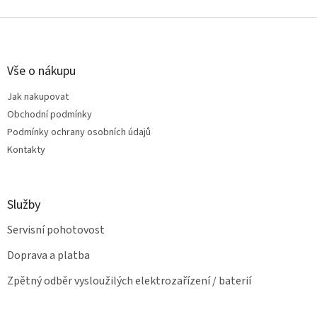
v
l
Z
á
á
d
p
a
a
Vše o nákupu
c
t
í
Jak nakupovat
í
p
Obchodní podmínky
r
v
Podmínky ochrany osobních údajů
k
Kontakty
y
v
ý
p
Služby
i
s
Servisní pohotovost
u
Doprava a platba
Zpětný odběr vysloužilých elektrozařízení / baterií