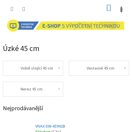
Přejít
NÁKUP
na
obsah
KOŠÍK
Úzké 45 cm
Volně stojící 45 cm
Vestavné 45 cm
Nerez 45 cm
Nejprodávanější
VIVAX DW-45942B