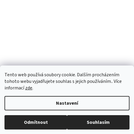
Tento web používá soubory cookie. Dalším procházením
tohoto webu vyjadřujete souhlas s jejich používáním.. Více
informací
zde
.
Vytvořil Shoptet
Nastavení
Copyright 2026
vypocetnitechnika.eu
. Všechna práva vyhrazena.
Odmítnout
Souhlasím
Upravit nastavení cookies