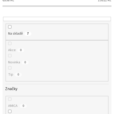
6538
Kč
19321
Kč
r
o
d
u
k
t
Na skladě
7
ů
Akce
0
Novinka
0
Tip
0
Značky
AMICA
0