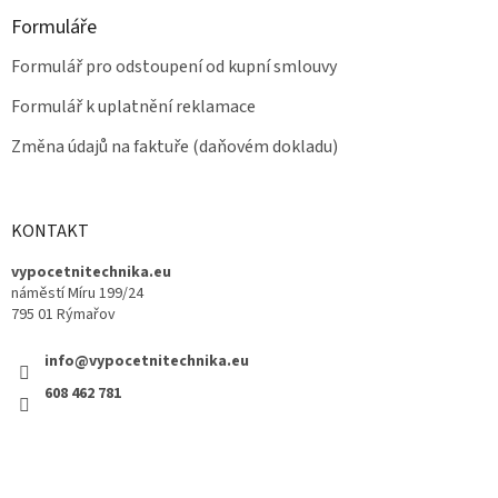
Formuláře
Formulář pro odstoupení od kupní smlouvy
Formulář k uplatnění reklamace
Změna údajů na faktuře (daňovém dokladu)
KONTAKT
vypocetnitechnika.eu
náměstí Míru 199/24
795 01 Rýmařov
info@vypocetnitechnika.eu
608 462 781