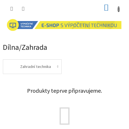
Přejít
NÁKUP
na
obsah
KOŠÍK
Dílna/Zahrada
Zahradní technika
Produkty teprve připravujeme.