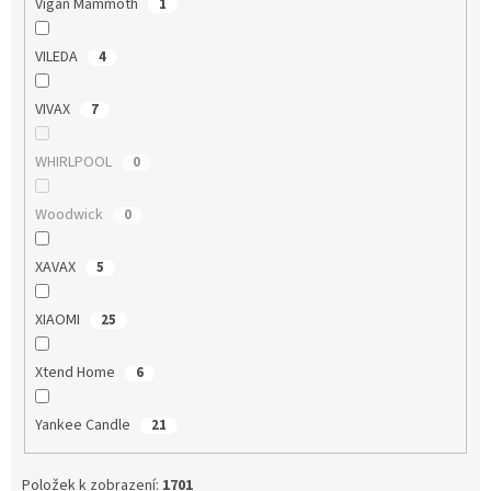
Vigan Mammoth
1
VILEDA
4
VIVAX
7
WHIRLPOOL
0
Woodwick
0
XAVAX
5
XIAOMI
25
Xtend Home
6
Yankee Candle
21
Položek k zobrazení:
1701