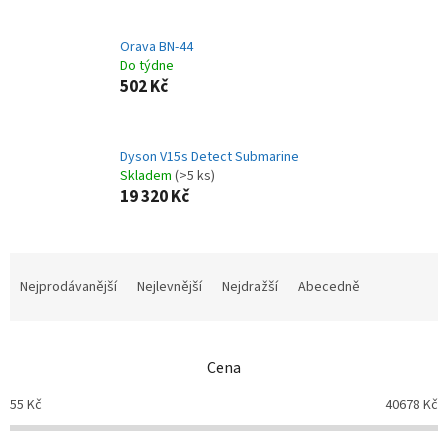
Orava BN-44
Do týdne
502 Kč
Dyson V15s Detect Submarine
Skladem
(>5 ks)
19 320 Kč
Ř
a
Nejprodávanější
Nejlevnější
Nejdražší
Abecedně
z
e
n
Cena
í
p
55
Kč
40678
Kč
r
o