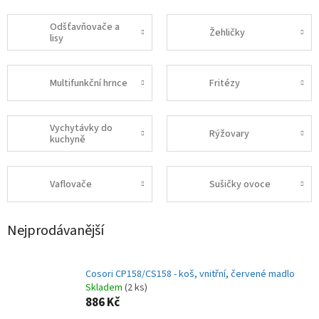
Odšťavňovače a
Žehličky
lisy
Multifunkční hrnce
Fritézy
Vychytávky do
Rýžovary
kuchyně
Vaflovače
Sušičky ovoce
Nejprodávanější
Cosori CP158/CS158 - koš, vnitřní, červené madlo
Skladem
(2 ks)
886 Kč