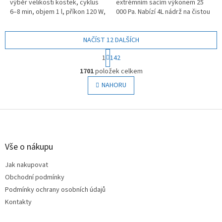
výběr velikosti kostek, cyklus
extrémním sacím výkonem 25
6–8 min, objem 1 l, příkon 120 W,
000 Pa. Nabízí 4L nádrž na čistou
čistící program, moderní matně
a 3L na špinavou vodu,
šedé provedení, lopatka v
horkovodní mytí mopů a
balení
NAČÍST 12 DALŠÍCH
inteligentní...
S
1
142
t
O
r
1701
položek celkem
v
á
l
NAHORU
n
á
k
o
d
v
Z
a
á
c
á
n
í
p
í
p
a
Vše o nákupu
r
t
v
Jak nakupovat
í
k
Obchodní podmínky
y
v
Podmínky ochrany osobních údajů
ý
Kontakty
p
i