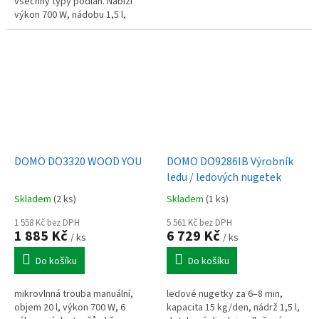
všechny typy podlah. Nabízí
výkon 700 W, nádobu 1,5 l,
hlučnost 78 dB a kabel 6,6 m.
Součástí je turbo kartáč pro...
DOMO DO3320 WOOD YOU
DOMO DO9286IB Výrobník
ledu / ledových nugetek
Skladem
(2 ks)
Skladem
(1 ks)
1 558 Kč bez DPH
5 561 Kč bez DPH
1 885 Kč
6 729 Kč
/ ks
/ ks
Do košíku
Do košíku
mikrovlnná trouba manuální,
ledové nugetky za 6–8 min,
objem 20 l, výkon 700 W, 6
kapacita 15 kg/den, nádrž 1,5 l,