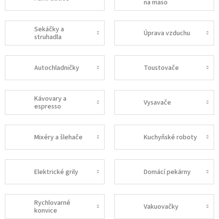
na maso
Sekáčky a
Úprava vzduchu
struhadla
Autochladničky
Toustovače
Kávovary a
Vysavače
espresso
Mixéry a šlehače
Kuchyňské roboty
Elektrické grily
Domácí pekárny
Rychlovarné
Vakuovačky
konvice