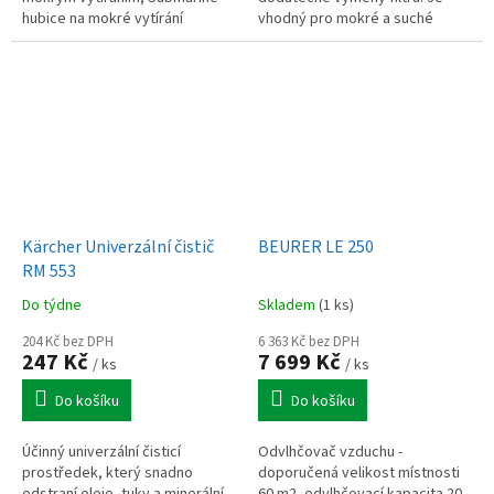
hubice na mokré vytírání
vhodný pro mokré a suché
tvrdých podlah, Iluminační Fluffy
vysavače Kärcher WD 2 Plus, WD
Optic™ hubice odhalí i
3, KWD 1–KWD 3 a sprejové
neviditelný...
extrakční čističe SE...
Kärcher Univerzální čistič
BEURER LE 250
RM 553
Do týdne
Skladem
(1 ks)
204 Kč bez DPH
6 363 Kč bez DPH
247 Kč
7 699 Kč
/ ks
/ ks
Do košíku
Do košíku
Účinný univerzální čisticí
Odvlhčovač vzduchu -
prostředek, který snadno
doporučená velikost místnosti
odstraní oleje, tuky a minerální
60 m2, odvlhčovací kapacita 20