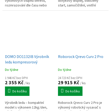
výkonových stupňů ohřevu,
dotykový displej, odložený
rozmrazování dle času nebo
start, samočištění, vnitřní
hmotnosti, časovač do 30 min,
osvětlení, příkon 152 W, lopatka
dekor dřeva, otočný talíř 24,5
v balení
cm
DOMO DO1132IB Výrobník
Roborock Qrevo Curv 2 Pro
ledu kompresorový
Do týdne
Do týdne
1 946 Kč bez DPH
24 723 Kč bez DPH
2 355 Kč
29 915 Kč
/ ks
/ ks
Do košíku
Do košíku
Výrobník ledu – kompaktní
Roborock Qrevo Curv 2 Pro je
model s výkonem 12kg/den,
výkonný robotický vysavač s