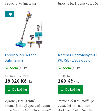
vzduchu, vyjímatelná
tupé nože. Brusné kotouče
konstrukce, snadné čištění,
spolehlivě nabrousí čepel nožů,
červené madlo pro bezpečnou...
nůžek nebo i šroubováky.
Tip
Rychlý a snadný...
Dyson V15s Detect
Kärcher Patronový filtr
Submarine
WD/SE (2.863-303.0)
Skladem
(>5 ks)
Skladem
(>5 ks)
15 967 Kč bez DPH
215 Kč bez DPH
19 320 Kč
260 Kč
/ ks
/ ks
Do košíku
Do košíku
Výkonný inteligentní
Patronový filtr umožňuje
akumulátorový vysavač Dyson s
vysávání bez nutnosti
mokrým vytíráním, Submarine™
dodatečné výměny filtru. Je