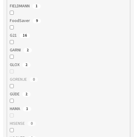
FIELDMANN
1
FoodSaver
9
G21
16
GARNI
2
GLOX
2
GORENJE
0
GÜDE
2
HAMA
1
HISENSE
0