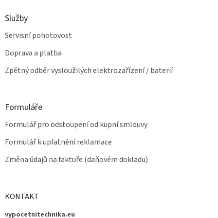
s
u
Služby
Servisní pohotovost
Doprava a platba
Zpětný odběr vysloužilých elektrozařízení / baterií
Formuláře
Formulář pro odstoupení od kupní smlouvy
Formulář k uplatnění reklamace
Změna údajů na faktuře (daňovém dokladu)
KONTAKT
vypocetnitechnika.eu