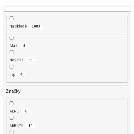
d
u
k
t
Na skladě
1083
ů
Akce
5
Novinka
53
Tip
4
Značky
AENO
6
AERIUM
14