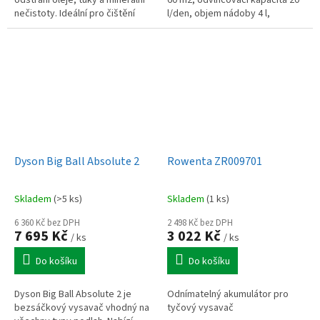
nečistoty. Ideální pro čištění
l/den, objem nádoby 4 l,
zahradního nábytku, vozidel,
regulace výkonu, časovač, anti-
fasád a vodě odolných povrchů.
freeze, displej, automatické...
Dyson Big Ball Absolute 2
Rowenta ZR009701
Skladem
(>5 ks)
Skladem
(1 ks)
6 360 Kč bez DPH
2 498 Kč bez DPH
7 695 Kč
3 022 Kč
/ ks
/ ks
Do košíku
Do košíku
Dyson Big Ball Absolute 2 je
Odnímatelný akumulátor pro
bezsáčkový vysavač vhodný na
tyčový vysavač