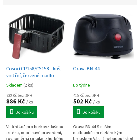
V
ý
p
i
s
p
r
o
d
Cosori CP158/CS158 - koš,
Orava BN-44
u
vnitřní, červené madlo
k
Skladem
(2 ks)
Do týdne
t
ů
732 Kč bez DPH
415 Kč bez DPH
886 Kč
502 Kč
/ ks
/ ks
Do košíku
Do košíku
Vnitřní koš pro horkovzdušnou
Orava BN-44 S naším
fritézu, nepřilnavé provedení,
multifunkčním elektrickým
rovnoměrná cirkulace horkého
brouskem Vás již nebudou trápit