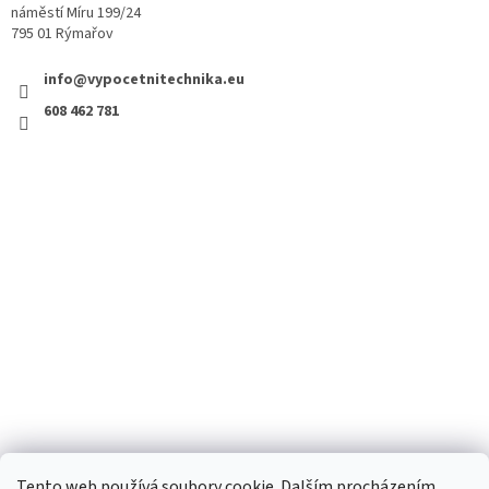
náměstí Míru 199/24
795 01 Rýmařov
info@vypocetnitechnika.eu
608 462 781
Tento web používá soubory cookie. Dalším procházením