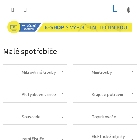
Přejít
NÁKUP
na
obsah
KOŠÍK
Malé spotřebiče
Mikrovlnné trouby
Minitrouby
Plotýnkové vařiče
Kráječe potravin
Sous-vide
Topinkovače
Elektrické mlýnky
Parní čističe